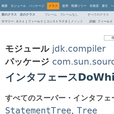
概要
モジュール
パッケージ
クラス
使用
階層ツリー
非推奨
索引
ヘ
前のクラス
次のクラス
フレーム
フレームなし
すべてのクラス
サマリー:
ネスト |
フィールド |
コンストラクタ |
メソッド
詳細:
フィールド 
モジュール
jdk.compiler
パッケージ
com.sun.sourc
インタフェースDoWhil
すべてのスーパー・インタフェ
StatementTree
,
Tree