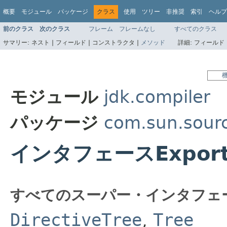
概要
モジュール
パッケージ
クラス
使用
ツリー
非推奨
索引
ヘルプ
前のクラス
次のクラス
フレーム
フレームなし
すべてのクラス
サマリー:
ネスト |
フィールド |
コンストラクタ |
メソッド
詳細:
フィールド 
モジュール
jdk.compiler
パッケージ
com.sun.sourc
インタフェースExport
すべてのスーパー・インタフェ
DirectiveTree
,
Tree