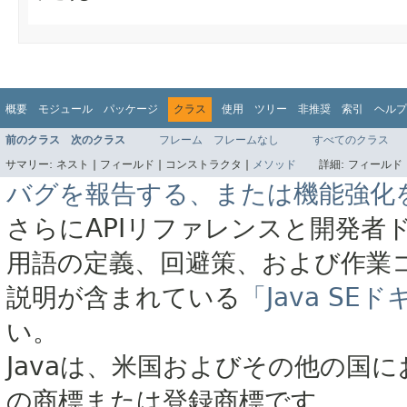
概要
モジュール
パッケージ
クラス
使用
ツリー
非推奨
索引
ヘルプ
前のクラス
次のクラス
フレーム
フレームなし
すべてのクラス
サマリー:
ネスト |
フィールド |
コンストラクタ |
メソッド
詳細:
フィールド 
バグを報告する、または機能強化
さらにAPIリファレンスと開発者
用語の定義、回避策、および作業
説明が含まれている
「Java S
い。
Javaは、米国およびその他の国に
の商標または登録商標です。