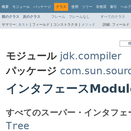
概要
モジュール
パッケージ
クラス
使用
ツリー
非推奨
索引
ヘルプ
前のクラス
次のクラス
フレーム
フレームなし
すべてのクラス
サマリー:
ネスト
|
フィールド |
コンストラクタ |
メソッド
詳細:
フィールド 
モジュール
jdk.compiler
パッケージ
com.sun.sourc
インタフェースModule
すべてのスーパー・インタフェ
Tree