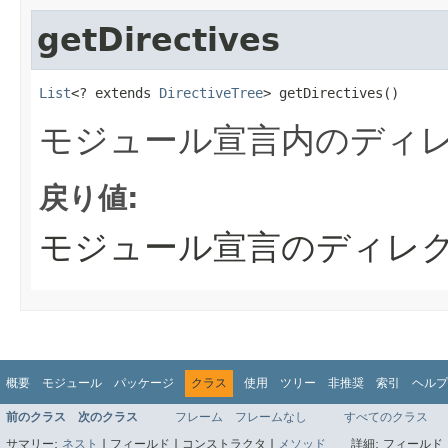
getDirectives
List
<? extends 
DirectiveTree
> getDirectives()
モジュール宣言内のディ
戻り値:
モジュール宣言のディレ
概要
モジュール
パッケージ
クラス
使用
ツリー
非推奨
索引
ヘルプ
前のクラス
次のクラス
フレーム
フレームなし
すべてのクラス
サマリー:
ネスト
|
フィールド |
コンストラクタ |
メソッド
詳細:
フィールド 