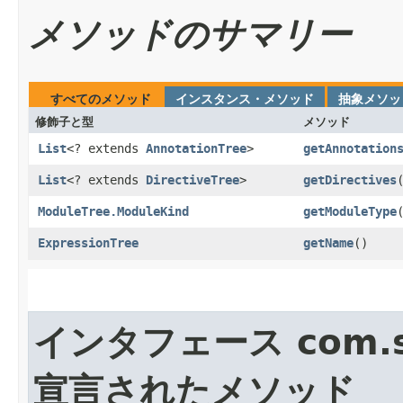
メソッドのサマリー
すべてのメソッド
インスタンス・メソッド
抽象メソッ
修飾子と型
メソッド
List
<? extends
AnnotationTree
>
getAnnotation
List
<? extends
DirectiveTree
>
getDirectives
ModuleTree.ModuleKind
getModuleType
ExpressionTree
getName
()
インタフェース com.sun
宣言されたメソッド