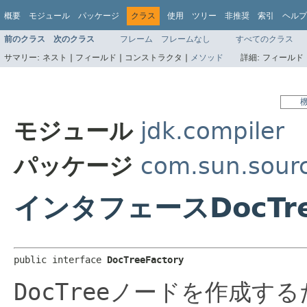
概要
モジュール
パッケージ
クラス
使用
ツリー
非推奨
索引
ヘルプ
前のクラス
次のクラス
フレーム
フレームなし
すべてのクラス
サマリー:
ネスト |
フィールド |
コンストラクタ |
メソッド
詳細:
フィールド 
モジュール
jdk.compiler
パッケージ
com.sun.sourc
インタフェースDocTree
public interface 
DocTreeFactory
DocTree
ノードを作成する