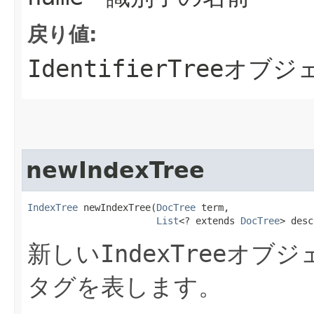
戻り値:
IdentifierTree
オブジ
newIndexTree
IndexTree
 newIndexTree​(
DocTree
 term,

List
<? extends 
DocTree
> desc
新しい
IndexTree
オブジ
タグを表します。