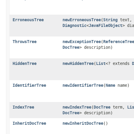
ErroneousTree
newErroneousTree
​(
String
text,
Diagnostic
<
JavaFileObject
> di
ThrowsTree
newExceptionTree
​(
ReferenceTre
DocTree
> description)
HiddenTree
newHiddenTree
​(
List
<? extends
IdentifierTree
newIdentifierTree
​(
Name
name)
IndexTree
newIndexTree
​(
DocTree
term,
Li
DocTree
> description)
InheritDocTree
newInheritDocTree
()