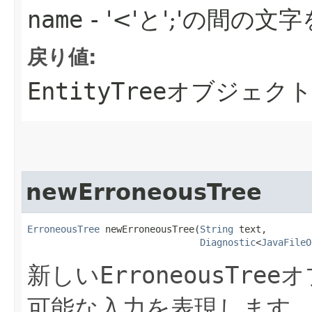
name
- '<'と';'の間
戻り値:
EntityTree
オブジェク
newErroneousTree
ErroneousTree
 newErroneousTree​(
String
 text,

Diagnostic
<
JavaFileO
新しい
ErroneousTree
オ
可能な入力を表現します