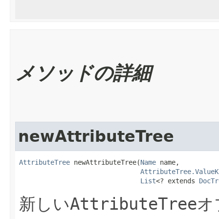
メソッドの詳細
newAttributeTree
AttributeTree
 newAttributeTree​(
Name
 name,

AttributeTree.ValueK
List
<? extends 
DocTr
新しい
AttributeTree
オ