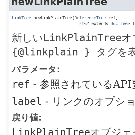
newLinkPlainTree
LinkTree
 newLinkPlainTree​(
ReferenceTree
 ref,

List
<? extends 
DocTree
> l
新しい
LinkPlainTree
オ
{@linkplain }
タグを
パラメータ:
ref
- 参照されているAPI
label
- リンクのオプシ
戻り値:
LinkPlainTree
オブジェ