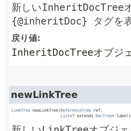
新しい
InheritDocTree
{@inheritDoc}
タグを
戻り値:
InheritDocTree
オブジ
newLinkTree
LinkTree
 newLinkTree​(
ReferenceTree
 ref,

List
<? extends 
DocTree
> label)
新しい
LinkTree
オブジェ