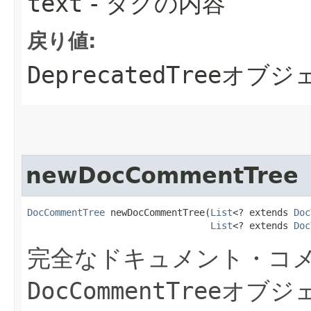
text
- タグの内容
戻り値:
DeprecatedTree
オブジ
newDocCommentTree
DocCommentTree
 newDocCommentTree​(
List
<? extends 
Doc
List
<? extends 
Doc
完全なドキュメント・コ
DocCommentTree
オブジ