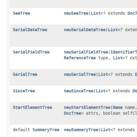
SeeTree
newSeeTree
​(
List
<? extends
Doc
SerialDataTree
newSerialDataTree
​(
List
<? exte
SerialFieldTree
newSerialFieldTree
​(
Identifier
ReferenceTree
type,
List
<? ex
SerialTree
newSerialTree
​(
List
<? extends
SinceTree
newSinceTree
​(
List
<? extends
D
StartElementTree
newStartElementTree
​(
Name
name
DocTree
> attrs, boolean selfC
default
SummaryTree
newSummaryTree
​(
List
<? extend