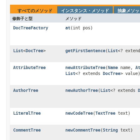
すべてのメソッド
インスタンス・メソッド
抽象メソッ
修飾子と型
メソッド
DocTreeFactory
at
​(int pos)
List
<
DocTree
>
getFirstSentence
​(
List
<? exten
AttributeTree
newAttributeTree
​(
Name
name,
A
List
<? extends
DocTree
> value
AuthorTree
newAuthorTree
​(
List
<? extends
LiteralTree
newCodeTree
​(
TextTree
text)
CommentTree
newCommentTree
​(
String
text)