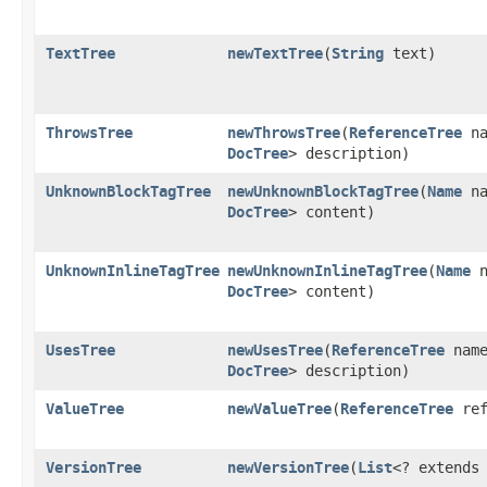
TextTree
newTextTree
​(
String
text)
ThrowsTree
newThrowsTree
​(
ReferenceTree
na
DocTree
> description)
UnknownBlockTagTree
newUnknownBlockTagTree
​(
Name
na
DocTree
> content)
UnknownInlineTagTree
newUnknownInlineTagTree
​(
Name
n
DocTree
> content)
UsesTree
newUsesTree
​(
ReferenceTree
nam
DocTree
> description)
ValueTree
newValueTree
​(
ReferenceTree
ref
VersionTree
newVersionTree
​(
List
<? extend