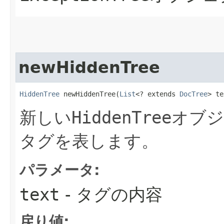
newHiddenTree
HiddenTree
 newHiddenTree​(
List
<? extends 
DocTree
> te
新しい
HiddenTree
オブジ
タグを表します。
パラメータ:
text
- タグの内容
戻り値: