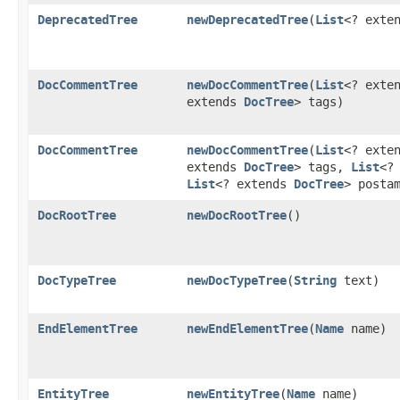
DeprecatedTree
newDeprecatedTree
​(
List
<? exte
DocCommentTree
newDocCommentTree
​(
List
<? exte
extends
DocTree
> tags)
DocCommentTree
newDocCommentTree
​(
List
<? exte
extends
DocTree
> tags,
List
<?
List
<? extends
DocTree
> posta
DocRootTree
newDocRootTree
()
DocTypeTree
newDocTypeTree
​(
String
text)
EndElementTree
newEndElementTree
​(
Name
name)
EntityTree
newEntityTree
​(
Name
name)