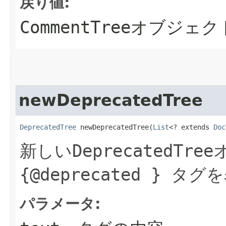
戻り値:
CommentTree
オブジェク
newDeprecatedTree
DeprecatedTree
 newDeprecatedTree​(
List
<? extends 
Doc
新しい
DeprecatedTree
{@deprecated }
タグを
パラメータ: