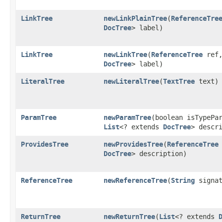
LinkTree
newLinkPlainTree
​(
ReferenceTre
DocTree
> label)
LinkTree
newLinkTree
​(
ReferenceTree
ref
DocTree
> label)
LiteralTree
newLiteralTree
​(
TextTree
text)
ParamTree
newParamTree
​(boolean isTypeP
List
<? extends
DocTree
> descr
ProvidesTree
newProvidesTree
​(
ReferenceTree
DocTree
> description)
ReferenceTree
newReferenceTree
​(
String
signat
ReturnTree
newReturnTree
​(
List
<? extends