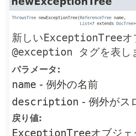
newExceptionTree
ThrowsTree
 newExceptionTree​(
ReferenceTree
 name,

List
<? extends 
DocTree
>
新しい
ExceptionTree
オ
@exception
タグを表し
パラメータ:
name
- 例外の名前
description
- 例外が
戻り値:
ExceptionTree
オブジェ