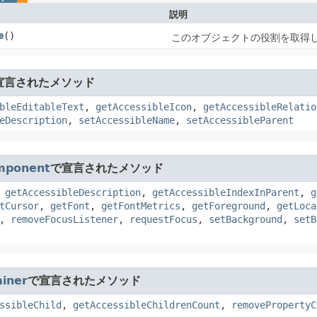
説明
e
()
このオブジェクトの役割を取得
宣言されたメソッド
bleEditableText
,
getAccessibleIcon
,
getAccessibleRelatio
eDescription
,
setAccessibleName
,
setAccessibleParent
mponent
で宣言されたメソッド
,
getAccessibleDescription
,
getAccessibleIndexInParent
,
g
tCursor
,
getFont
,
getFontMetrics
,
getForeground
,
getLoca
,
removeFocusListener
,
requestFocus
,
setBackground
,
setB
iner
で宣言されたメソッド
ssibleChild
,
getAccessibleChildrenCount
,
removePropertyC