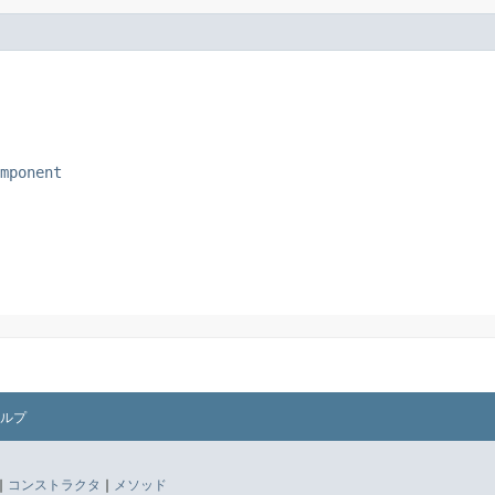
mponent
ルプ
|
コンストラクタ
|
メソッド