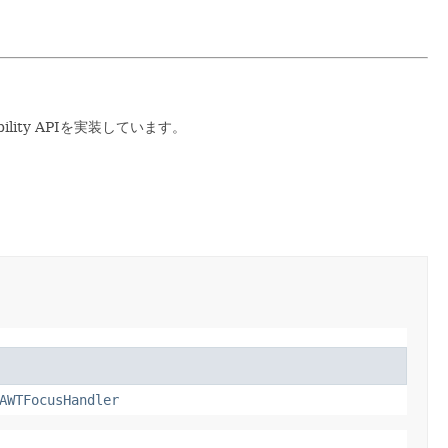
lity APIを実装しています。
AWTFocusHandler