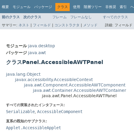
概要
モジュール
パッケージ
クラス
使用
階層ツリー
非推奨
索引
ヘ
前のクラス
次のクラス
フレーム
フレームなし
すべてのクラス
サマリー:
ネスト
|
フィールド
|
コンストラクタ
|
メソッド
詳細:
フィールド 
モジュール
java.desktop
パッケージ
java.awt
クラスPanel.AccessibleAWTPanel
java.lang.Object
javax.accessibility.AccessibleContext
java.awt.Component.AccessibleAWTComponent
java.awt.Container.AccessibleAWTContainer
java.awt.Panel.AccessibleAWTPanel
すべての実装されたインタフェース:
Serializable
,
AccessibleComponent
直系の既知のサブクラス:
Applet.AccessibleApplet