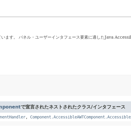
ています。
パネル・ユーザーインタフェース要素に適したJava Accessibi
mponent
で宣言されたネストされたクラス/インタフェース
nentHandler
,
Component.AccessibleAWTComponent.Accessible