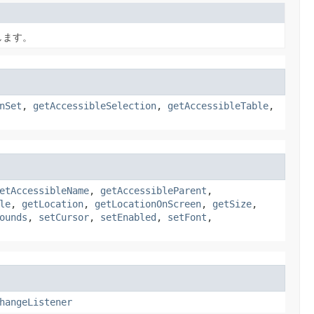
します。
nSet
,
getAccessibleSelection
,
getAccessibleTable
,
etAccessibleName
,
getAccessibleParent
,
le
,
getLocation
,
getLocationOnScreen
,
getSize
,
ounds
,
setCursor
,
setEnabled
,
setFont
,
hangeListener