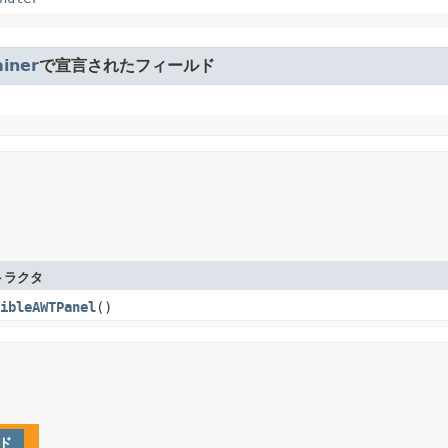
iner
で宣言されたフィールド
トラクタ
ibleAWTPanel
()
ド