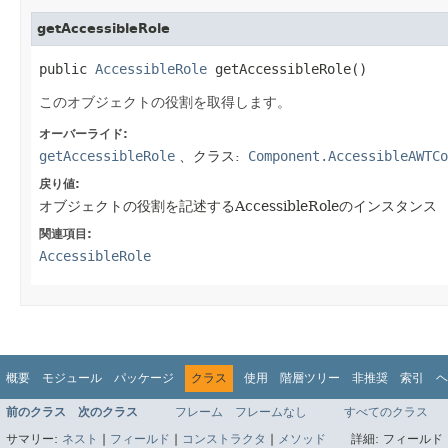
getAccessibleRole
public 
AccessibleRole
 getAccessibleRole()
このオブジェクトの役割を取得します。
オーバーライド:
getAccessibleRole
、クラス:
Component.AccessibleAWTCo
戻り値:
オブジェクトの役割を記述するAccessibleRoleのインスタンス
関連項目:
AccessibleRole
概要
モジュール
パッケージ
クラス
使用
階層ツリー
非推奨
索引
ヘ
前のクラス
次のクラス
フレーム
フレームなし
すべてのクラス
サマリー:
ネスト
|
フィールド
|
コンストラクタ
|
メソッド
詳細:
フィールド 