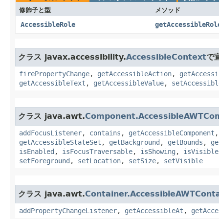
修飾子と型
メソッド
AccessibleRole
getAccessibleRol
クラス javax.accessibility.
AccessibleContext
で
firePropertyChange
,
getAccessibleAction
,
getAccessi
getAccessibleText
,
getAccessibleValue
,
setAccessibl
クラス java.awt.
Component.AccessibleAWTCo
addFocusListener
,
contains
,
getAccessibleComponent
getAccessibleStateSet
,
getBackground
,
getBounds
,
ge
isEnabled
,
isFocusTraversable
,
isShowing
,
isVisible
setForeground
,
setLocation
,
setSize
,
setVisible
クラス java.awt.
Container.AccessibleAWTConta
addPropertyChangeListener
,
getAccessibleAt
,
getAcce