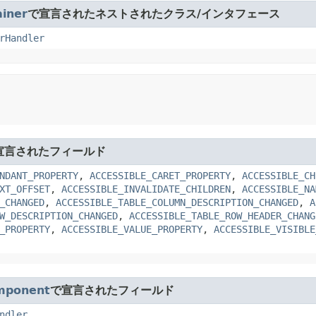
iner
で宣言されたネストされたクラス/インタフェース
rHandler
宣言されたフィールド
NDANT_PROPERTY
,
ACCESSIBLE_CARET_PROPERTY
,
ACCESSIBLE_CH
XT_OFFSET
,
ACCESSIBLE_INVALIDATE_CHILDREN
,
ACCESSIBLE_NA
_CHANGED
,
ACCESSIBLE_TABLE_COLUMN_DESCRIPTION_CHANGED
,
A
W_DESCRIPTION_CHANGED
,
ACCESSIBLE_TABLE_ROW_HEADER_CHANG
_PROPERTY
,
ACCESSIBLE_VALUE_PROPERTY
,
ACCESSIBLE_VISIBLE
mponent
で宣言されたフィールド
ndler