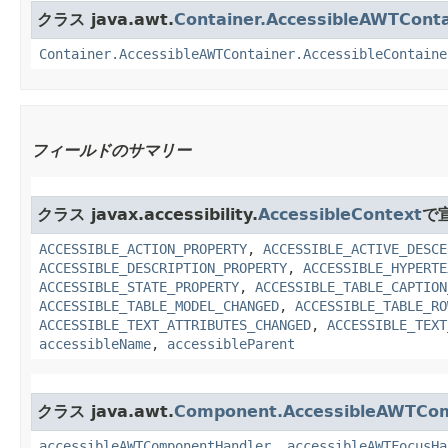
クラス java.awt.
Container.AccessibleAWTConta
Container.AccessibleAWTContainer.AccessibleContaine
フィールドのサマリー
クラス javax.accessibility.
AccessibleContext
で
ACCESSIBLE_ACTION_PROPERTY
,
ACCESSIBLE_ACTIVE_DESCE
ACCESSIBLE_DESCRIPTION_PROPERTY
,
ACCESSIBLE_HYPERTE
ACCESSIBLE_STATE_PROPERTY
,
ACCESSIBLE_TABLE_CAPTION
ACCESSIBLE_TABLE_MODEL_CHANGED
,
ACCESSIBLE_TABLE_RO
ACCESSIBLE_TEXT_ATTRIBUTES_CHANGED
,
ACCESSIBLE_TEXT
accessibleName
,
accessibleParent
クラス java.awt.
Component.AccessibleAWTCo
accessibleAWTComponentHandler
,
accessibleAWTFocusHa