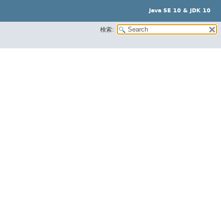
Java SE 10 & JDK 10
検索: