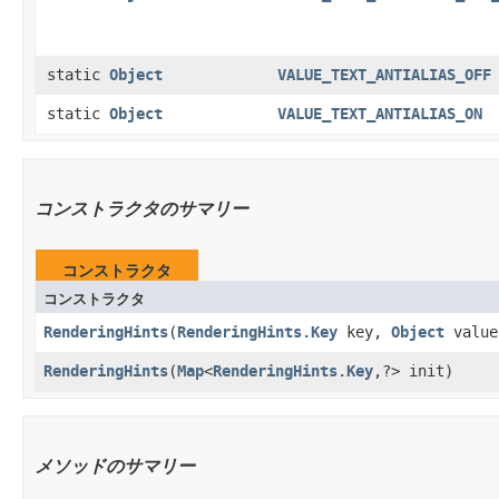
static
Object
VALUE_TEXT_ANTIALIAS_OFF
static
Object
VALUE_TEXT_ANTIALIAS_ON
コンストラクタのサマリー
コンストラクタ
コンストラクタ
RenderingHints
​(
RenderingHints.Key
key,
Object
value
RenderingHints
​(
Map
<
RenderingHints.Key
,?> init)
メソッドのサマリー