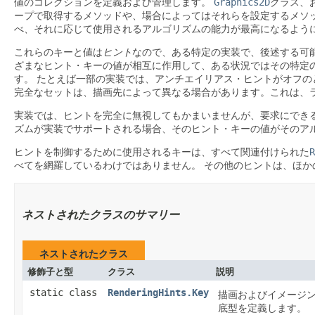
値のコレクションを定義および管理します。
Graphics2D
クラス、
ープで取得するメソッドや、場合によってはそれらを設定するメソ
べ、それに応じて使用されるアルゴリズムの能力が最高になるよう
これらのキーと値は
ヒント
なので、ある特定の実装で、後述する可
ざまなヒント・キーの値が相互に作用して、ある状況ではその特定
す。
たとえば一部の実装では、アンチエイリアス・ヒントがオフの
完全なセットは、描画先によって異なる場合があります。これは、
実装では、ヒントを完全に無視してもかまいませんが、要求にでき
ズムが実装でサポートされる場合、そのヒント・キーの値がそのア
ヒントを制御するために使用されるキーは、すべて関連付けられた
R
べてを網羅しているわけではありません。
その他のヒントは、ほか
ネストされたクラスのサマリー
ネストされたクラス
修飾子と型
クラス
説明
static class
RenderingHints.Key
描画およびイメージ
底型を定義します。