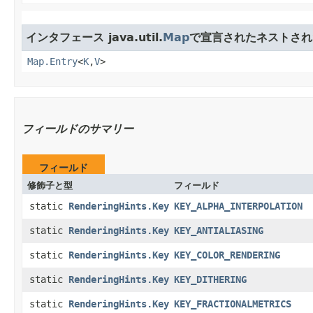
インタフェース java.util.
Map
で宣言されたネストされ
Map.Entry
<
K
,
V
>
フィールドのサマリー
フィールド
修飾子と型
フィールド
static
RenderingHints.Key
KEY_ALPHA_INTERPOLATION
static
RenderingHints.Key
KEY_ANTIALIASING
static
RenderingHints.Key
KEY_COLOR_RENDERING
static
RenderingHints.Key
KEY_DITHERING
static
RenderingHints.Key
KEY_FRACTIONALMETRICS