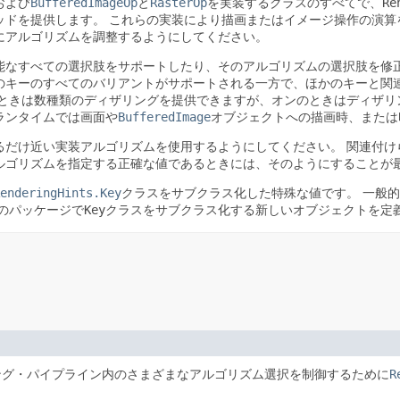
および
BufferedImageOp
と
RasterOp
を実装するクラスのすべてで、
Re
ッドを提供します。
これらの実装により描画またはイメージ操作の演算
にアルゴリズムを調整するようにしてください。
能なすべての選択肢をサポートしたり、そのアルゴリズムの選択肢を修
のキーのすべてのバリアントがサポートされる一方で、ほかのキーと関
ときは数種類のディザリングを提供できますが、オンのときはディザリ
ランタイムでは画面や
BufferedImage
オブジェクトへの描画時、または
るだけ近い実装アルゴリズムを使用するようにしてください。
関連付け
ルゴリズムを指定する正確な値であるときには、そのようにすることが
enderingHints.Key
クラスをサブクラス化した特殊な値です。
一般的
のパッケージで
Key
クラスをサブクラス化する新しいオブジェクトを定
ング・パイプライン内のさまざまなアルゴリズム選択を制御するために
R