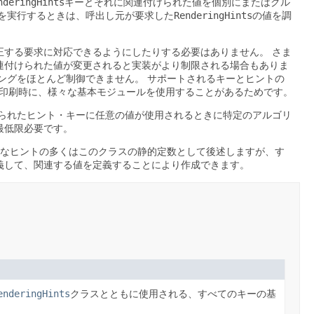
nderingHints
キーとそれに関連付けられた値を個別にまたはグル
を実行するときは、呼出し元が要求した
RenderingHints
の値を調
正する要求に対応できるようにしたりする必要はありません。
さま
連付けられた値が変更されると実装がより制限される場合もありま
ングをほとんど制御できません。
サポートされるキーとヒントの
印刷時に、様々な基本モジュールを使用することがあるためです。
られたヒント・キーに任意の値が使用されるときに特定のアルゴリ
最低限必要です。
なヒントの多くはこのクラスの静的定数として後述しますが、す
義して、関連する値を定義することにより作成できます。
enderingHints
クラスとともに使用される、すべてのキーの基