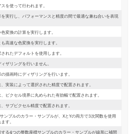
アスを使って行われます。
算を実行し、パフォーマンスと精度の間で最適な兼ね合いを表現
い色変換の計算を実行します。
とも高速な色変換を実行します。
択されたデフォルトを使用します。
ディザリングを行いません。
形の描画時にディザリングを行います。
は、実装によって選択された精度で配置されます。
は、ピクセル境界に丸められた有効幅で配置されます。
は、サブピクセル精度で配置されます。
標サンプルのカラー・サンプルが、
X
と
Y
の両方で3次関数を使用
れます。
接する4つの整数座標サンプルのカラー・サンプルが線形に補間