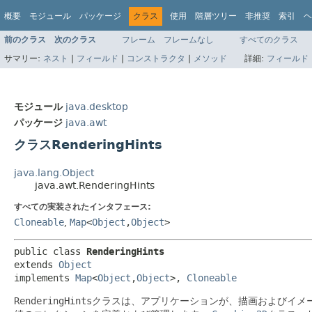
概要
モジュール
パッケージ
クラス
使用
階層ツリー
非推奨
索引
ヘ
前のクラス
次のクラス
フレーム
フレームなし
すべてのクラス
サマリー:
ネスト
|
フィールド
|
コンストラクタ
|
メソッド
詳細:
フィールド
モジュール
java.desktop
パッケージ
java.awt
クラスRenderingHints
java.lang.Object
java.awt.RenderingHints
すべての実装されたインタフェース:
Cloneable
,
Map
<
Object
,
Object
>
public class 
RenderingHints
extends 
Object
implements 
Map
<
Object
,
Object
>, 
Cloneable
RenderingHints
クラスは、アプリケーションが、描画およびイメ