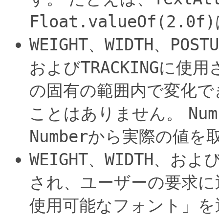
Float.valueOf(2.0f)
WEIGHT
、
WIDTH
、
POSTU
および
TRACKING
に使用
の固有の範囲内で変化で
ことはありません。
Num
Number
から実際の値を
WEIGHT
、
WIDTH
、およ
され、ユーザーの要求に
使用可能なフォント」を