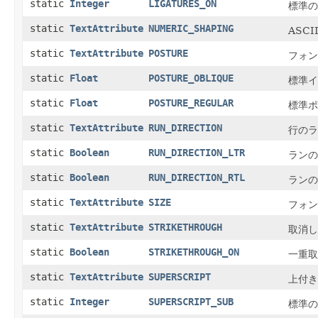
static
Integer
LIGATURES_ON
標準の
static
TextAttribute
NUMERIC_SHAPING
ASC
static
TextAttribute
POSTURE
フォン
static
Float
POSTURE_OBLIQUE
標準イ
static
Float
POSTURE_REGULAR
標準ポ
static
TextAttribute
RUN_DIRECTION
行のラ
static
Boolean
RUN_DIRECTION_LTR
ランの
static
Boolean
RUN_DIRECTION_RTL
ランの
static
TextAttribute
SIZE
フォン
static
TextAttribute
STRIKETHROUGH
取消し
static
Boolean
STRIKETHROUGH_ON
一重取
static
TextAttribute
SUPERSCRIPT
上付き
static
Integer
SUPERSCRIPT_SUB
標準の