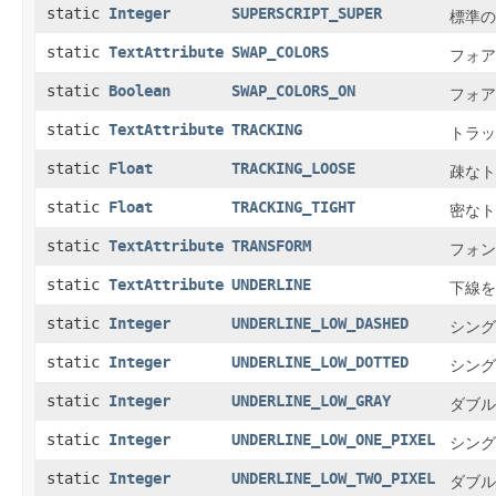
static
Integer
SUPERSCRIPT_SUPER
標準の
static
TextAttribute
SWAP_COLORS
フォア
static
Boolean
SWAP_COLORS_ON
フォア
static
TextAttribute
TRACKING
トラッ
static
Float
TRACKING_LOOSE
疎なト
static
Float
TRACKING_TIGHT
密なト
static
TextAttribute
TRANSFORM
フォン
static
TextAttribute
UNDERLINE
下線を
static
Integer
UNDERLINE_LOW_DASHED
シング
static
Integer
UNDERLINE_LOW_DOTTED
シング
static
Integer
UNDERLINE_LOW_GRAY
ダブル
static
Integer
UNDERLINE_LOW_ONE_PIXEL
シング
static
Integer
UNDERLINE_LOW_TWO_PIXEL
ダブル