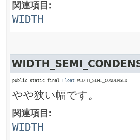
関連項目:
WIDTH
WIDTH_SEMI_CONDEN
public static final 
Float
 WIDTH_SEMI_CONDENSED
やや狭い幅です。
関連項目:
WIDTH