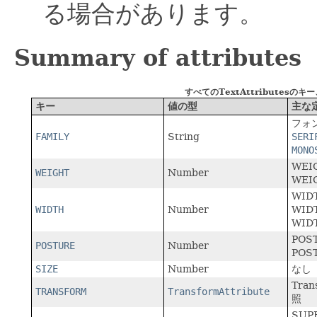
る場合があります。
Summary of attributes
すべてのTextAttribute
キー
値の型
主な
フォ
FAMILY
String
SERI
MONO
WEI
WEIGHT
Number
WEI
WID
WIDTH
Number
WID
WID
POS
POSTURE
Number
POS
SIZE
Number
なし
Tran
TRANSFORM
TransformAttribute
照
SUP