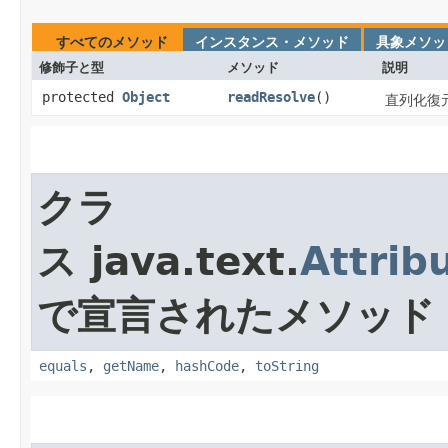
すべてのメソッド
インスタンス・メソッド
具象メソッ
修飾子と型
メソッド
説明
protected
Object
readResolve
()
直列化復
クラ
ス java.text.
Attrib
で宣言されたメソッド
equals
,
getName
,
hashCode
,
toString