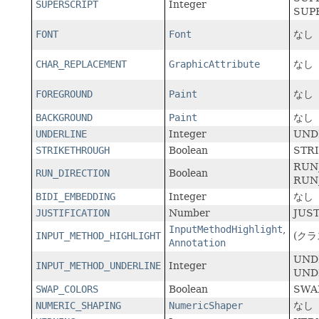
SUPERSCRIPT
Integer
SUP
FONT
Font
なし
CHAR_REPLACEMENT
GraphicAttribute
なし
FOREGROUND
Paint
なし
BACKGROUND
Paint
なし
UNDERLINE
Integer
UND
STRIKETHROUGH
Boolean
STR
RUN
RUN_DIRECTION
Boolean
RUN
BIDI_EMBEDDING
Integer
なし
JUSTIFICATION
Number
JUS
InputMethodHighlight
,
INPUT_METHOD_HIGHLIGHT
(クラ
Annotation
UND
INPUT_METHOD_UNDERLINE
Integer
UND
SWAP_COLORS
Boolean
SWA
NUMERIC_SHAPING
NumericShaper
なし