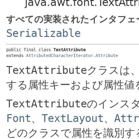
java.awt.font.TextAttr
すべての実装されたインタフェ
Serializable
public final class 
TextAttribute
extends 
AttributedCharacterIterator.Attribute
TextAttribute
クラスは
する属性キーおよび属性値
TextAttribute
のインス
Font
、
TextLayout
、
Attr
どのクラスで属性を識別す