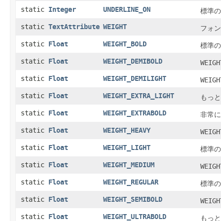
static
Integer
UNDERLINE_ON
標準の
static
TextAttribute
WEIGHT
フォン
static
Float
WEIGHT_BOLD
標準の
static
Float
WEIGHT_DEMIBOLD
WEIGH
static
Float
WEIGHT_DEMILIGHT
WEIGH
static
Float
WEIGHT_EXTRA_LIGHT
もっと
static
Float
WEIGHT_EXTRABOLD
非常に
static
Float
WEIGHT_HEAVY
WEIGH
static
Float
WEIGHT_LIGHT
標準の
static
Float
WEIGHT_MEDIUM
WEIGH
static
Float
WEIGHT_REGULAR
標準の
static
Float
WEIGHT_SEMIBOLD
WEIGH
static
Float
WEIGHT_ULTRABOLD
もっと