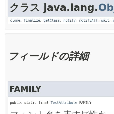
クラス java.lang.
Ob
clone
、
finalize
、
getClass
、
notify
、
notifyAll
、
wait
、
フィールドの詳細
FAMILY
public static final 
TextAttribute
 FAMILY