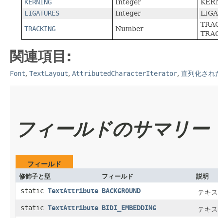
KERNING
Integer
KER
LIGATURES
Integer
LIG
TRA
TRACKING
Number
TRA
関連項目:
Font
,
TextLayout
,
AttributedCharacterIterator
,
直列化され
フィールドのサマリー
フィールド
修飾子と型
フィールド
説明
static
TextAttribute
BACKGROUND
テキス
static
TextAttribute
BIDI_EMBEDDING
テキス