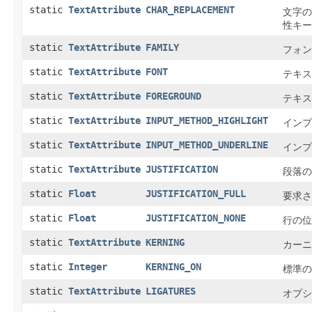
static
TextAttribute
CHAR_REPLACEMENT
文字の
性キー
static
TextAttribute
FAMILY
フォン
static
TextAttribute
FONT
テキス
static
TextAttribute
FOREGROUND
テキス
static
TextAttribute
INPUT_METHOD_HIGHLIGHT
インプ
static
TextAttribute
INPUT_METHOD_UNDERLINE
インプ
static
TextAttribute
JUSTIFICATION
段落の
static
Float
JUSTIFICATION_FULL
要求さ
static
Float
JUSTIFICATION_NONE
行の位
static
TextAttribute
KERNING
カーニ
static
Integer
KERNING_ON
標準の
static
TextAttribute
LIGATURES
オプシ