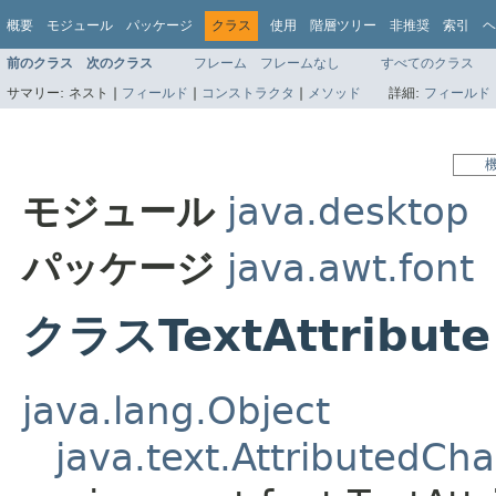
概要
モジュール
パッケージ
クラス
使用
階層ツリー
非推奨
索引
ヘ
前のクラス
次のクラス
フレーム
フレームなし
すべてのクラス
サマリー:
ネスト |
フィールド
|
コンストラクタ
|
メソッド
詳細:
フィールド
モジュール
java.desktop
パッケージ
java.awt.font
クラスTextAttribute
java.lang.Object
java.text.AttributedCha