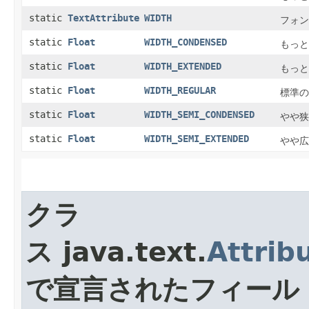
static
TextAttribute
WIDTH
フォン
static
Float
WIDTH_CONDENSED
もっと
static
Float
WIDTH_EXTENDED
もっと
static
Float
WIDTH_REGULAR
標準の
static
Float
WIDTH_SEMI_CONDENSED
やや狭
static
Float
WIDTH_SEMI_EXTENDED
やや広
クラ
ス java.text.
Attrib
で宣言されたフィール