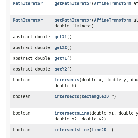
PathIterator
getPathIterator
​(
AffineTransform
at
PathIterator
getPathIterator
​(
AffineTransform
at
double flatness)
abstract double
getX1
()
abstract double
getX2
()
abstract double
getY1
()
abstract double
getY2
()
boolean
intersects
​(double x, double y, do
double h)
boolean
intersects
​(
Rectangle2D
r)
boolean
intersectsLine
​(double x1, double 
double x2, double y2)
boolean
intersectsLine
​(
Line2D
l)