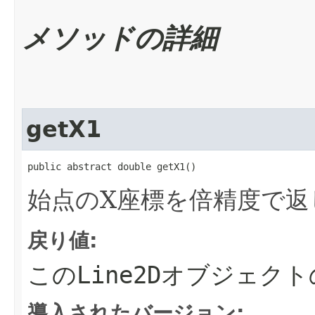
メソッドの詳細
getX1
public abstract double getX1()
始点のX座標を倍精度で返
戻り値:
この
Line2D
オブジェクト
導入されたバージョン: