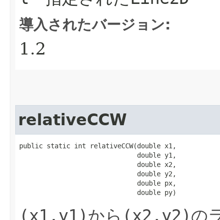
導入されたバージョン:
1.2
relativeCCW
public static int relativeCCW​(double x1,

                              double y1,

                              double x2,

                              double y2,

                              double px,

                              double py)
(x1,y1)
から
(x2,y2)
の