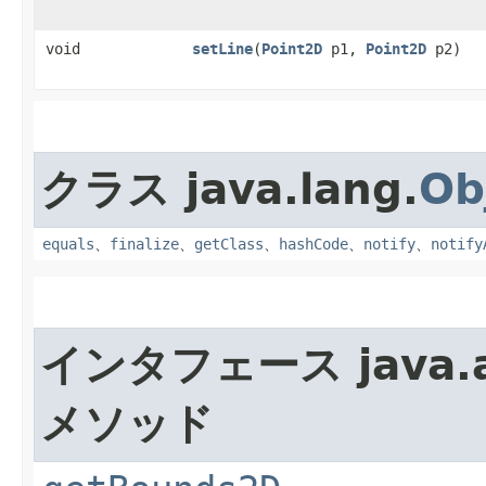
void
setLine
​(
Point2D
p1,
Point2D
p2)
クラス java.lang.
Ob
equals
、
finalize
、
getClass
、
hashCode
、
notify
、
notify
インタフェース java.a
メソッド