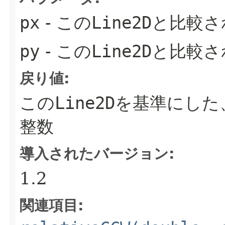
px
- この
Line2D
と比較さ
py
- この
Line2D
と比較さ
戻り値:
この
Line2D
を基準にした
整数
導入されたバージョン:
1.2
関連項目: