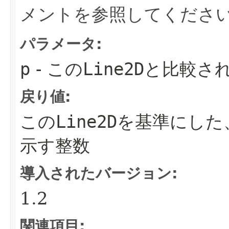
メントを参照してくださ
パラメータ:
p
- この
Line2D
と比較さ
戻り値:
この
Line2D
を基準にした
示す整数
導入されたバージョン:
1.2
関連項目: