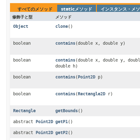
すべてのメソッド
staticメソッド
インスタンス・メソ
修飾子と型
メソッド
Object
clone
()
boolean
contains
​(double x, double y)
boolean
contains
​(double x, double y, doub
double h)
boolean
contains
​(
Point2D
p)
boolean
contains
​(
Rectangle2D
r)
Rectangle
getBounds
()
abstract
Point2D
getP1
()
abstract
Point2D
getP2
()