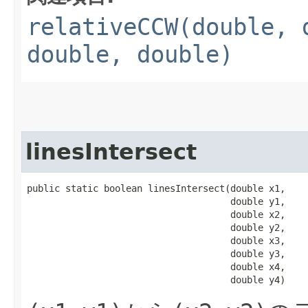
relativeCCW(double, 
double, double)
linesIntersect
public static boolean linesIntersect​(double x1,

                                     double y1,

                                     double x2,

                                     double y2,

                                     double x3,

                                     double y3,

                                     double x4,

                                     double y4)