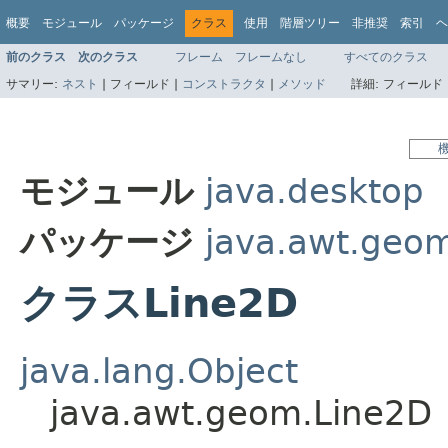
概要
モジュール
パッケージ
クラス
使用
階層ツリー
非推奨
索引
ヘ
前のクラス
次のクラス
フレーム
フレームなし
すべてのクラス
サマリー:
ネスト
|
フィールド |
コンストラクタ
|
メソッド
詳細:
フィールド 
モジュール
java.desktop
パッケージ
java.awt.geo
クラスLine2D
java.lang.Object
java.awt.geom.Line2D