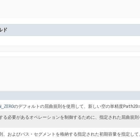
ルド
N_ZERO
のデフォルトの屈曲規則を使用して、新しい空の単精度
Path2D
する必要があるオペレーションを制御するために、指定された屈曲規則
則、およびパス・セグメントを格納する指定された初期容量を指定して