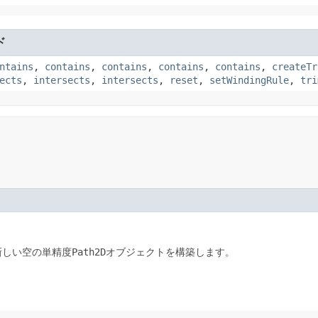
ド
ntains
,
contains
,
contains
,
contains
,
contains
,
createTr
ects
,
intersects
,
intersects
,
reset
,
setWindingRule
,
tri
新しい空の単精度
Path2D
オブジェクトを構築します。