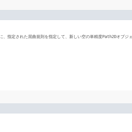
に、指定された屈曲規則を指定して、新しい空の単精度
Path2D
オブジ