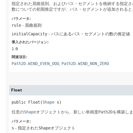
指定された屈曲規則、およびパス・セグメントを格納する指定さ
数についての初期推定ですが、パス・セグメントが追加されると
パラメータ:
rule
- 屈曲規則
initialCapacity
- パスにあるパス・セグメントの数の推定値
導入されたバージョン:
1.6
関連項目:
Path2D.WIND_EVEN_ODD
,
Path2D.WIND_NON_ZERO
Float
public Float​(
Shape
 s)
任意の
Shape
オブジェクトから、新しい単精度
Path2D
を構築し
パラメータ:
s
- 指定された
Shape
オブジェクト