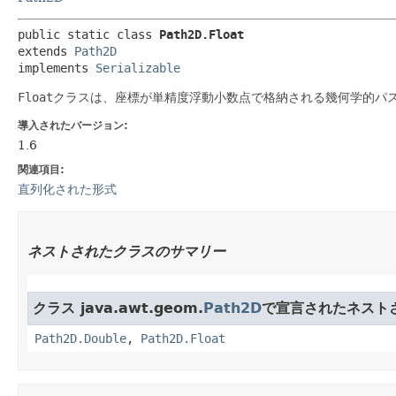
public static class 
Path2D.Float
extends 
Path2D
implements 
Serializable
Float
クラスは、座標が単精度浮動小数点で格納される幾何学的パ
導入されたバージョン:
1.6
関連項目:
直列化された形式
ネストされたクラスのサマリー
クラス java.awt.geom.
Path2D
で宣言されたネスト
Path2D.Double
,
Path2D.Float