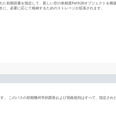
れた初期容量を指定して、新しい空の単精度
Path2D
オブジェクトを構
きに、必要に応じて格納するためのストレージが拡張されます。
ます。
このパスの初期幾何学的図形および屈曲規則はすべて、指定され