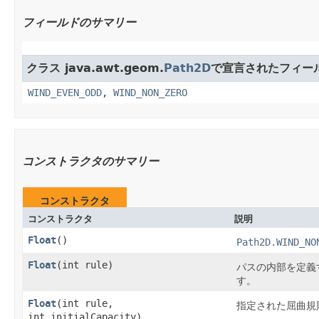
フィールドのサマリー
クラス java.awt.geom.
Path2D
で宣言されたフィー
WIND_EVEN_ODD
,
WIND_NON_ZERO
コンストラクタのサマリー
コンストラクタ
コンストラクタ
説明
Float
()
Path2D.WIND_NO
Float
​(int rule)
パスの内部を定義
す。
Float
​(int rule,
指定された屈曲規
int initialCapacity)