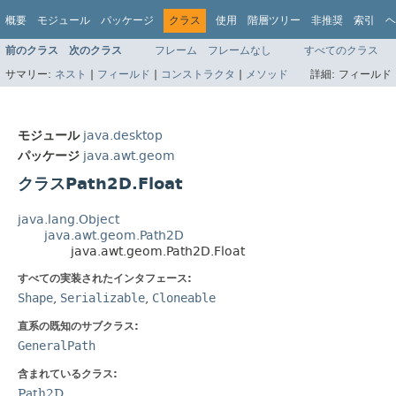
概要
モジュール
パッケージ
クラス
使用
階層ツリー
非推奨
索引
ヘ
前のクラス
次のクラス
フレーム
フレームなし
すべてのクラス
サマリー:
ネスト
|
フィールド
|
コンストラクタ
|
メソッド
詳細:
フィールド 
モジュール
java.desktop
パッケージ
java.awt.geom
クラスPath2D.Float
java.lang.Object
java.awt.geom.Path2D
java.awt.geom.Path2D.Float
すべての実装されたインタフェース:
Shape
,
Serializable
,
Cloneable
直系の既知のサブクラス:
GeneralPath
含まれているクラス:
Path2D