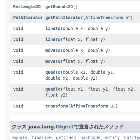
Rectangle2D
getBounds2D
()
PathIterator
getPathIterator
​(
AffineTransform
at)
void
lineTo
​(double x, double y)
void
lineTo
​(float x, float y)
void
moveTo
​(double x, double y)
void
moveTo
​(float x, float y)
void
quadTo
​(double x1, double y1,
double x2, double y2)
void
quadTo
​(float x1, float y1, float x2,
float y2)
void
transform
​(
AffineTransform
at)
クラス java.lang.
Object
で宣言されたメソッド
equals
、
finalize
、
getClass
、
hashCode
、
notify
、
notify