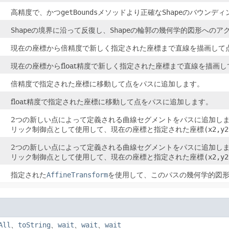
高精度で、かつ
getBounds
メソッドより正確な
Shape
のバウンディ
Shape
の境界に沿って反復し、
Shape
の輪郭の幾何学的図形へのア
現在の座標から倍精度で新しく指定された座標まで直線を描画して
現在の座標からfloat精度で新しく指定された座標まで直線を描画
倍精度で指定された座標に移動して点をパスに追加します。
float精度で指定された座標に移動して点をパスに追加します。
2つの新しい点によって定義される曲線セグメントをパスに追加し
リック制御点として使用して、現在の座標と指定された座標
(x2,y2
2つの新しい点によって定義される曲線セグメントをパスに追加し
リック制御点として使用して、現在の座標と指定された座標
(x2,y2
指定された
AffineTransform
を使用して、このパスの幾何学的図
All
、
toString
、
wait
、
wait
、
wait