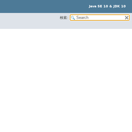
Java SE 10 & JDK 10
検索: