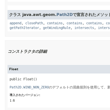
クラス java.awt.geom.
Path2D
で宣言されたメソッ
append
,
closePath
,
contains
,
contains
,
contains
,
co
getPathIterator
,
getWindingRule
,
intersects
,
inters
コンストラクタの詳細
Float
public Float()
Path2D.WIND_NON_ZERO
のデフォルトの屈曲規則を使用して、
導入されたバージョン:
1.6