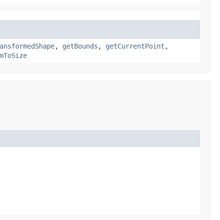
ansformedShape
,
getBounds
,
getCurrentPoint
,
mToSize