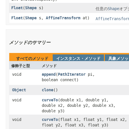
Float
​(
Shape
s)
任意の
Shape
オブ
Float
​(
Shape
s,
AffineTransform
at)
AffineTransfor
メソッドのサマリー
すべてのメソッド
インスタンス・メソッド
具象メソッ
修飾子と型
メソッド
void
append
​(
PathIterator
pi,
boolean connect)
Object
clone
()
void
curveTo
​(double x1, double y1,
double x2, double y2, double x3,
double y3)
void
curveTo
​(float x1, float y1, float x2,
float y2, float x3, float y3)