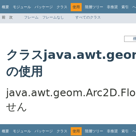
概要
モジュール
パッケージ
クラス
使用
階層ツリー
非推奨
索引
ヘ
前
次
フレーム
フレームなし
すべてのクラス
クラスjava.awt.geom
の使用
java.awt.geom.Arc
せん
概要
モジュール
パッケージ
クラス
使用
階層ツリー
非推奨
索引
ヘ