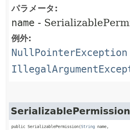
パラメータ:
name
- SerializablePe
例外:
NullPointerException
IllegalArgumentExcep
SerializablePermissio
public SerializablePermission​(
String
 name,
