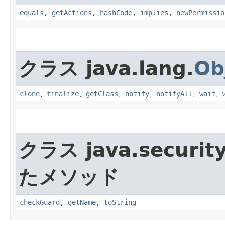
equals
,
getActions
,
hashCode
,
implies
,
newPermissio
クラス java.lang.
Ob
clone
、
finalize
、
getClass
、
notify
、
notifyAll
、
wait
、
クラス java.security
たメソッド
checkGuard
,
getName
,
toString