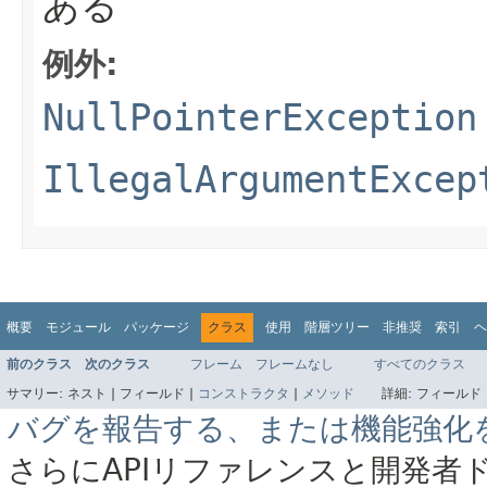
ある
例外:
NullPointerException
IllegalArgumentExcep
概要
モジュール
パッケージ
クラス
使用
階層ツリー
非推奨
索引
ヘ
前のクラス
次のクラス
フレーム
フレームなし
すべてのクラス
サマリー:
ネスト |
フィールド |
コンストラクタ
|
メソッド
詳細:
フィールド 
バグを報告する、または機能強化
さらにAPIリファレンスと開発者