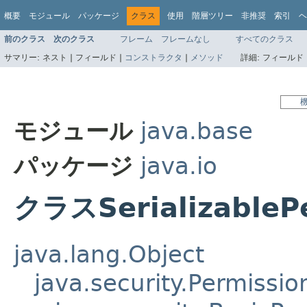
概要
モジュール
パッケージ
クラス
使用
階層ツリー
非推奨
索引
ヘ
前のクラス
次のクラス
フレーム
フレームなし
すべてのクラス
サマリー:
ネスト |
フィールド |
コンストラクタ
|
メソッド
詳細:
フィールド 
モジュール
java.base
パッケージ
java.io
クラスSerializableP
java.lang.Object
java.security.Permissio