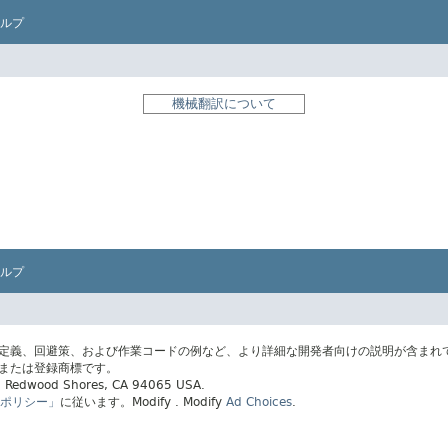
ルプ
機械翻訳について
ルプ
の定義、回避策、および作業コードの例など、より詳細な開発者向けの説明が含まれ
標または登録商標です。
ay, Redwood Shores, CA 94065 USA.
ポリシー」
に従います。
Modify
. Modify
Ad Choices
.