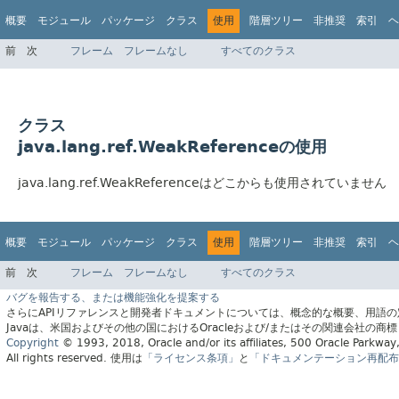
概要
モジュール
パッケージ
クラス
使用
階層ツリー
非推奨
索引
ヘ
前
次
フレーム
フレームなし
すべてのクラス
クラス
java.lang.ref.WeakReferenceの使用
java.lang.ref.WeakReferenceはどこからも使用されていません
概要
モジュール
パッケージ
クラス
使用
階層ツリー
非推奨
索引
ヘ
前
次
フレーム
フレームなし
すべてのクラス
バグを報告する、または機能強化を提案する
さらにAPIリファレンスと開発者ドキュメントについては、概念的な概要、用語
Javaは、米国およびその他の国におけるOracleおよび/またはその関連会社の商
Copyright
© 1993, 2018, Oracle and/or its affiliates, 500 Oracle Parkw
All rights reserved.
使用は
「ライセンス条項」
と
「ドキュメンテーション再配布