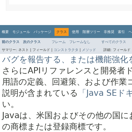
概要
モジュール
パッケージ
クラス
使用
階層ツリー
非推奨
索引
ヘ
前のクラス
次のクラス
フレーム
フレームなし
すべてのクラス
サマリー:
ネスト |
フィールド |
コンストラクタ
|
メソッド
詳細:
フィールド 
バグを報告する、または機能強化
さらにAPIリファレンスと開発者
用語の定義、回避策、および作業
説明が含まれている
「Java S
い。
Javaは、米国およびその他の国に
の商標または登録商標です。