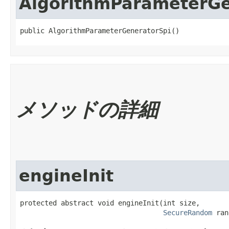
AlgorithmParameterGe
public AlgorithmParameterGeneratorSpi()
メソッドの詳細
engineInit
protected abstract void engineInit​(int size,

SecureRandom
 ran