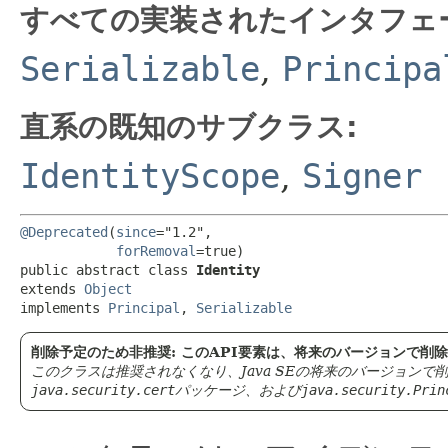
すべての実装されたインタフェ
Serializable
,
Principa
直系の既知のサブクラス:
IdentityScope
,
Signer
@Deprecated
(
since
="1.2",

forRemoval
=true)

public abstract class 
Identity
extends 
Object
implements 
Principal
, 
Serializable
削除予定のため非推奨: このAPI要素は、将来のバージョンで削
このクラスは推奨されなくなり、Java SEの将来のバージョン
java.security.cert
パッケージ、および
java.security.Prin