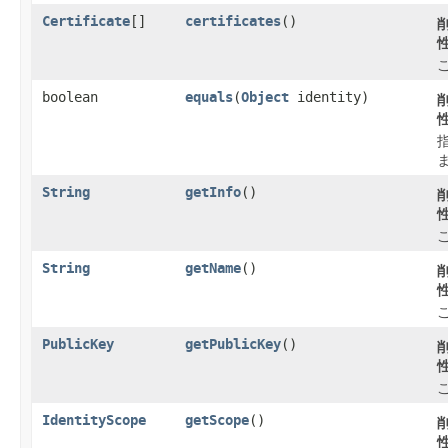
Certificate
[]
certificates
()
boolean
equals
​(
Object
identity)
String
getInfo
()
String
getName
()
PublicKey
getPublicKey
()
IdentityScope
getScope
()