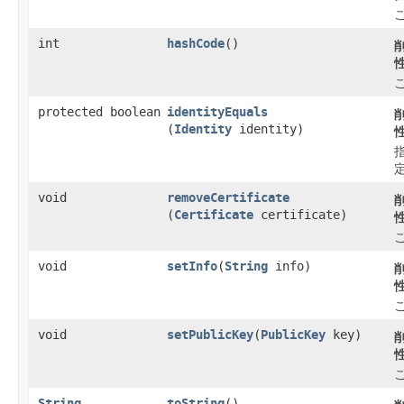
int
hashCode
()
protected boolean
identityEquals
(
Identity
identity)
void
removeCertificate
(
Certificate
certificate)
void
setInfo
​(
String
info)
void
setPublicKey
​(
PublicKey
key)
String
toString
()