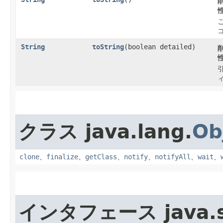
String
toString
​(boolean detailed)
クラス java.lang.
Ob
clone
、
finalize
、
getClass
、
notify
、
notifyAll
、
wait
、
インタフェース java.se