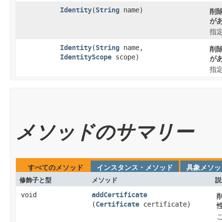
Identity
​(
String
name)
削
が
指
Identity
​(
String
name,
削
IdentityScope
scope)
が
指
メソッドのサマリー
すべてのメソッド
インスタンス・メソッド
具象メソッ
修飾子と型
メソッド
説
void
addCertificate
(
Certificate
certificate)