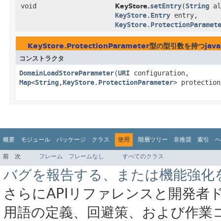
void
setEntry
​(
String
al
KeyStore.
KeyStore.Entry
entry,
KeyStore.ProtectionParamet
KeyStore.ProtectionParameter
型の型引数を持つ
java
コンストラクタ
DomainLoadStoreParameter
​(
URI
configuration,
Map
<
String
,
KeyStore.ProtectionParameter
> protection
概要
モジュール
パッケージ
クラス
使用
階層ツリー
非推奨
索引
ヘ
前
次
フレーム
フレームなし
すべてのクラス
バグを報告する、または機能強化
さらにAPIリファレンスと開発者
用語の定義、回避策、および作業