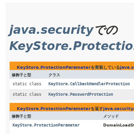
java.security
での
KeyStore.Protecti
KeyStore.ProtectionParameter
を実装している
java.s
修飾子と型
クラス
static class
KeyStore.CallbackHandlerProtection
static class
KeyStore.PasswordProtection
KeyStore.ProtectionParameter
を返す
java.security
修飾子と型
メソッド
KeyStore.ProtectionParameter
DomainLoadSt