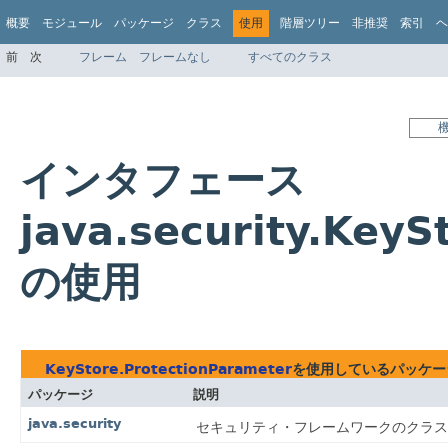
概要
モジュール
パッケージ
クラス
使用
階層ツリー
非推奨
索引
ヘ
前
次
フレーム
フレームなし
すべてのクラス
インタフェース
java.security.KeyS
の使用
KeyStore.ProtectionParameter
を使用しているパッケー
パッケージ
説明
java.security
セキュリティ・フレームワークのクラス