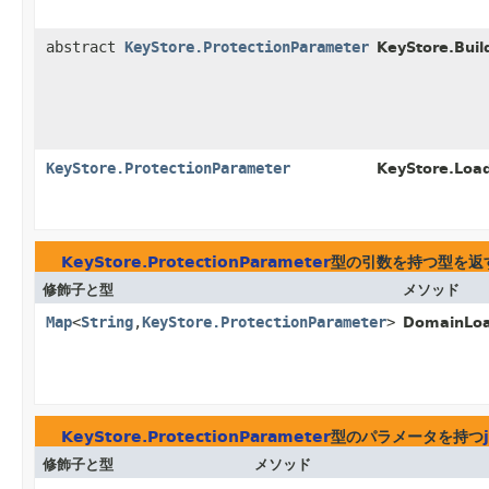
abstract
KeyStore.ProtectionParameter
KeyStore.Build
KeyStore.ProtectionParameter
KeyStore.Loa
KeyStore.ProtectionParameter
型の引数を持つ型を返
修飾子と型
メソッド
Map
<
String
,
KeyStore.ProtectionParameter
>
DomainLoa
KeyStore.ProtectionParameter
型のパラメータを持つ
修飾子と型
メソッド