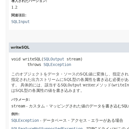
導入されたバージョン:
1.2
関連項目:
SQLInput
writeSQL
void writeSQL​(
SQLOutput
 stream)

       throws 
SQLException
このオブジェクトをデータ・ソースのSQL値に変換し、指定され
指定された出力ストリームにSQL型の各属性を書き込む必要が
す。
具体的には、該当する
SQLOutput
writerメソッド(
writeIn
はSQL型の各属性の値を書き込みます。
パラメータ:
stream
- カスタム・マッピングされた値のデータを書き込む
SQL
例外:
SQLException
- データベース・アクセス・エラーがある場合
SQLFeatureNotSupportedException
- JDBCドライバがこ