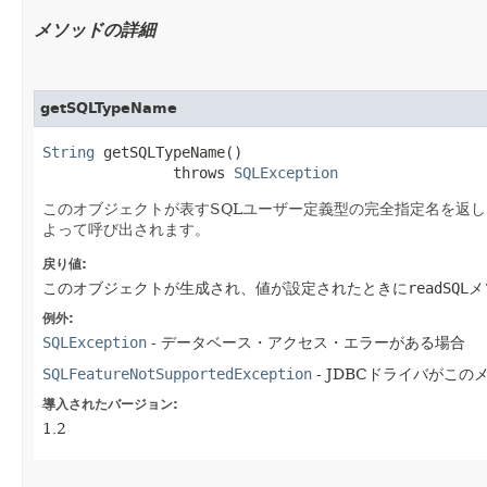
メソッドの詳細
getSQLTypeName
String
 getSQLTypeName()

               throws 
SQLException
このオブジェクトが表すSQLユーザー定義型の完全指定名を返
よって呼び出されます。
戻り値:
このオブジェクトが生成され、値が設定されたときに
readSQL
メ
例外:
SQLException
- データベース・アクセス・エラーがある場合
SQLFeatureNotSupportedException
- JDBCドライバがこ
導入されたバージョン:
1.2