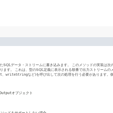
たSQLデータ・ストリームに書き込みます。
このメソッドの実装は次
あります。
これは、型のSQL定義に表示される順番で出力ストリームの
t
、
writeString
など)を呼び出して次の処理を行う必要があります。
Output
オブジェクト
のメソッドをサポートしない場合