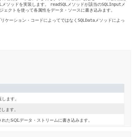
L
メソッドを実装します。
readSQL
メソッドが該当の
SQLInput
メ
ジェクトを使って各属性をデータ・ソースに書き込みます。
プリケーション・コードによってではなく
SQLData
メソッドによっ
返します。
定します。
されたSQLデータ・ストリームに書き込みます。