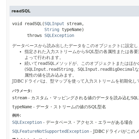
readSQL
void readSQL​(
SQLInput
 stream,

String
 typeName)

      throws 
SQLException
データベースから読み出したデータをこのオブジェクトに設定し
指定された入力ストリームからSQL型の各属性または各
よって行われます。
続いて
readSQL
メソッドが、このオブジェクトまたはほか
(
SQLInput.readString
、
SQLInput.readBigDecimal
な
属性の値を読み込みます。
JDBCドライバは、型マップを使って入力ストリームを初期化し
パラメータ:
stream
- カスタム・マッピングされる値のデータを読み込む
SQL
typeName
- データ・ストリームの値のSQL型名
例外:
SQLException
- データベース・アクセス・エラーがある場合
SQLFeatureNotSupportedException
- JDBCドライバがこ