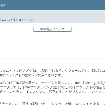
ルプ
|
コンストラクタ |
メソッド
機械翻訳について
にカスタム・マッピングするのに使用されるインタフェースです。
SQLData
n
オブジェクトの型マップに入力されます。
SQL
DISTINCT
型の単一フィールドを定義します。
ResultSet.getObj
プログラマは、Javaプログラミング言語のほかのオブジェクトの場合
更をこのクラス・インスタンスに保存することができます。このメソッ
期待できます。
通常の実装では、プログラマは単にSQL UDTの名前