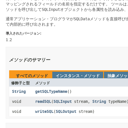
マッピングされるフィールドの名前を指定するだけです。
ツールは
ソッドを呼び出して
SQLInput
オブジェクトから各属性を読み込み、
通常アプリケーション・プログラマが
SQLData
メソッドを直接呼び
て内部的に呼び出されます。
導入されたバージョン:
1.2
メソッドのサマリー
すべてのメソッド
インスタンス・メソッド
抽象メソッ
修飾子と型
メソッド
String
getSQLTypeName
()
void
readSQL
​(
SQLInput
stream,
String
typeName
void
writeSQL
​(
SQLOutput
stream)