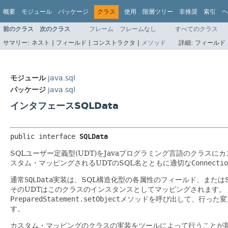
概要
モジュール
パッケージ
クラス
使用
階層ツリー
非推奨
索引
ヘ
前のクラス
次のクラス
フレーム
フレームなし
すべてのクラス
サマリー:
ネスト |
フィールド |
コンストラクタ |
メソッド
詳細:
フィールド 
モジュール
java.sql
パッケージ
java.sql
インタフェースSQLData
public interface 
SQLData
SQLユーザー定義型(UDT)をJavaプログラミング言語のクラス
スタム・マッピングされるUDTのSQL名とともに適切な
Connectio
通常
SQLData
実装は、SQL構造化型の各属性のフィールド、または
そのUDTはこのクラスのインスタンスとしてマッピングされます。
PreparedStatement.setObject
メソッドを呼び出して、行った変
す。
カスタム・マッピングのクラスの実装をツールによって行うことが