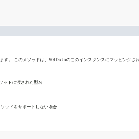
します。
このメソッドは、
SQLData
のこのインスタンスにマッピングされ
ソッドに渡された型名
のメソッドをサポートしない場合