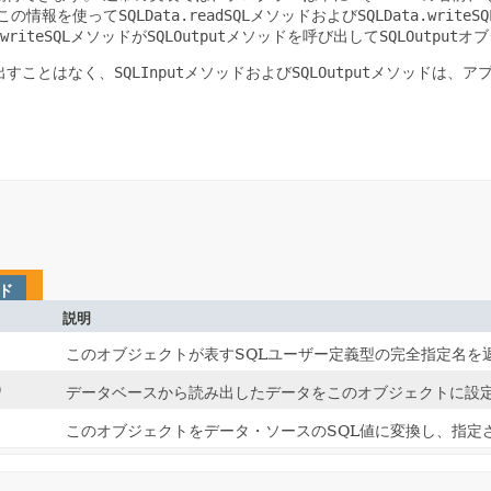
この情報を使って
SQLData.readSQL
メソッドおよび
SQLData.writeSQ
writeSQL
メソッドが
SQLOutput
メソッドを呼び出して
SQLOutput
オブ
出すことはなく、
SQLInput
メソッドおよび
SQLOutput
メソッドは、ア
ド
説明
このオブジェクトが表すSQLユーザー定義型の完全指定名を
)
データベースから読み出したデータをこのオブジェクトに設
このオブジェクトをデータ・ソースのSQL値に変換し、指定