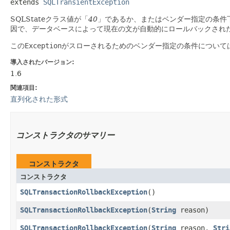
extends 
SQLTransientException
SQLStateクラス値が「
40
」であるか、またはベンダー指定の条件
因で、データベースによって現在の文が自動的にロールバックされ
この
Exception
がスローされるためのベンダー指定の条件について
導入されたバージョン:
1.6
関連項目:
直列化された形式
コンストラクタのサマリー
コンストラクタ
コンストラクタ
SQLTransactionRollbackException
()
SQLTransactionRollbackException
​(
String
reason)
SQLTransactionRollbackException
​(
String
reason,
Stri