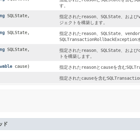
す。
ng
SQLState,
指定された
reason
、
SQLState
、および
ジェクトを構築します。
ng
SQLState,
指定された
reason
、
SQLState
、
vendor
SQLTransactionRollbackException
ng
SQLState,
指定された
reason
、
SQLState
、および
トを構築します。
wable
cause)
指定された
reason
と
cause
を含む
SQLTr
指定された
cause
を含む
SQLTransactio
ッド