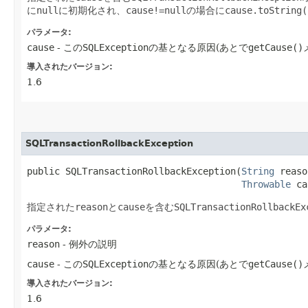
に
null
に初期化され、
cause!=null
の場合に
cause.toString(
パラメータ:
cause
- この
SQLException
の基となる原因(あとで
getCause()
導入されたバージョン:
1.6
SQLTransactionRollbackException
public SQLTransactionRollbackException​(
String
 reaso
Throwable
 ca
指定された
reason
と
cause
を含む
SQLTransactionRollbackEx
パラメータ:
reason
- 例外の説明
cause
- この
SQLException
の基となる原因(あとで
getCause()
導入されたバージョン:
1.6