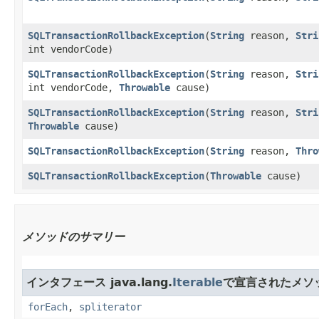
SQLTransactionRollbackException
​(
String
reason,
Stri
int vendorCode)
SQLTransactionRollbackException
​(
String
reason,
Stri
int vendorCode,
Throwable
cause)
SQLTransactionRollbackException
​(
String
reason,
Stri
Throwable
cause)
SQLTransactionRollbackException
​(
String
reason,
Thro
SQLTransactionRollbackException
​(
Throwable
cause)
メソッドのサマリー
インタフェース java.lang.
Iterable
で宣言されたメソ
forEach
,
spliterator