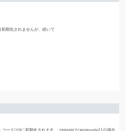
は初期化されませんが、続いて
・コードは0に初期化されます。
reason
は
cause==null
の場合