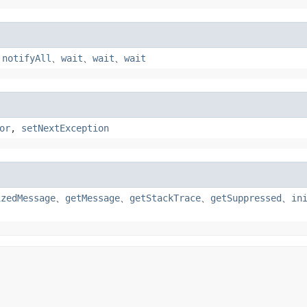
、
notifyAll
、
wait
、
wait
、
wait
ド
or
,
setNextException
izedMessage
、
getMessage
、
getStackTrace
、
getSuppressed
、
in