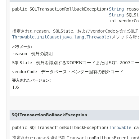
public SQLTransactionRollbackException​(
String
 reaso
String
 SQLSt
                                       int vendorCo
指定された
reason
、
SQLState
、および
vendorCode
を含む
SQLT
Throwable.initCause(java.lang.Throwable)
メソッドを呼
パラメータ:
reason
- 例外の説明
SQLState
- 例外を識別するXOPENコードまたはSQL:2003コ
vendorCode
- データベース・ベンダー固有の例外コード
導入されたバージョン:
1.6
SQLTransactionRollbackException
public SQLTransactionRollbackException​(
Throwable
 ca
指定された
cause
を含む
SQLTransactionRollbackException