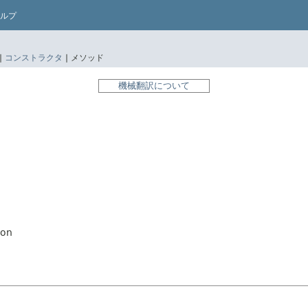
ルプ
|
コンストラクタ
|
メソッド
機械翻訳について
ion