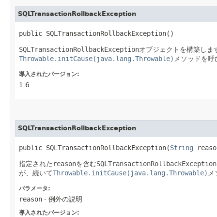
SQLTransactionRollbackException
public SQLTransactionRollbackException()
SQLTransactionRollbackException
オブジェクトを構築しま
Throwable.initCause(java.lang.Throwable)
メソッドを呼
導入されたバージョン:
1.6
SQLTransactionRollbackException
public SQLTransactionRollbackException​(
String
 reaso
指定された
reason
を含む
SQLTransactionRollbackException
が、続いて
Throwable.initCause(java.lang.Throwable)
メ
パラメータ:
reason
- 例外の説明
導入されたバージョン: