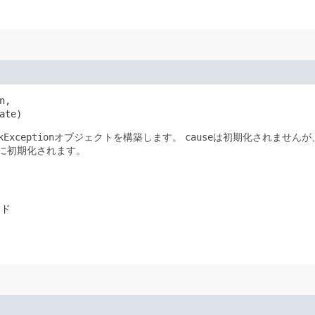
n,

ate)
kException
オブジェクトを構築します。
cause
は初期化されませんが
に初期化されます。
ード