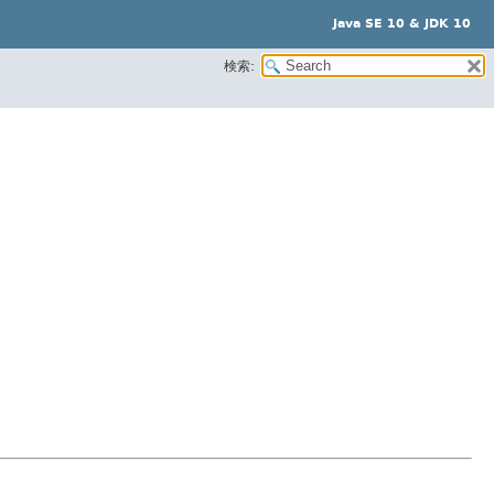
Java SE 10 & JDK 10
検索: