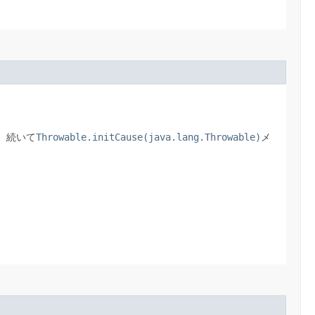
、続いて
Throwable.initCause(java.lang.Throwable)
メ