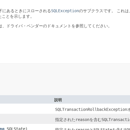
下にあるときにスローされる
SQLException
のサブクラスです。
これは
たことを示します。
は、ドライバ・ベンダーのドキュメントを参照してください。
説明
SQLTransactionRollbackException
指定された
reason
を含む
SQLTransacti
ng
SQLState)
指定された
reason
と
SQLState
を含む
SQ