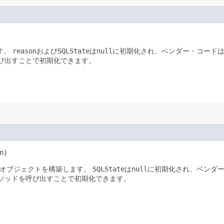
す。
reason
および
SQLState
は
null
に初期化され、ベンダー・コードは
び出すことで初期化できます。
n)
オブジェクトを構築します。
SQLState
は
null
に初期化され、ベンダー
ソッドを呼び出すことで初期化できます。