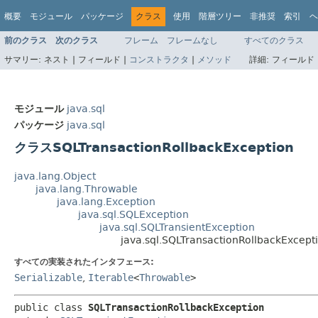
概要
モジュール
パッケージ
クラス
使用
階層ツリー
非推奨
索引
ヘ
前のクラス
次のクラス
フレーム
フレームなし
すべてのクラス
サマリー:
ネスト |
フィールド |
コンストラクタ
|
メソッド
詳細:
フィールド 
モジュール
java.sql
パッケージ
java.sql
クラスSQLTransactionRollbackException
java.lang.Object
java.lang.Throwable
java.lang.Exception
java.sql.SQLException
java.sql.SQLTransientException
java.sql.SQLTransactionRollbackExcept
すべての実装されたインタフェース:
Serializable
,
Iterable
<
Throwable
>
public class 
SQLTransactionRollbackException