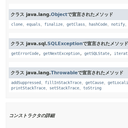
クラス java.lang.
Object
で宣言されたメソッド
clone
、
equals
、
finalize
、
getClass
、
hashCode
、
notify
クラス java.sql.
SQLException
で宣言されたメソッ
getErrorCode
,
getNextException
,
getSQLState
,
iterat
クラス java.lang.
Throwable
で宣言されたメソッド
addSuppressed
、
fillInStackTrace
、
getCause
、
getLocal
printStackTrace
、
setStackTrace
、
toString
コンストラクタの詳細