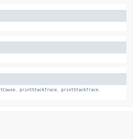
itCause
、
printStackTrace
、
printStackTrace
、