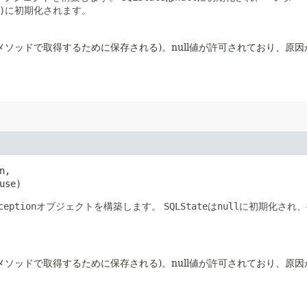
)
に初期化されます。
メソッドで取得するために保存される)。null値が許可されており、原
n,

use)
ception
オブジェクトを構築します。
SQLState
は
null
に初期化され、
メソッドで取得するために保存される)。null値が許可されており、原