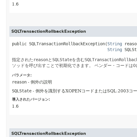
1.6
SQLTransactionRollbackException
public SQLTransactionRollbackException​(
String
 reaso
String
 SQLSt
指定された
reason
と
SQLState
を含む
SQLTransactionRollbac
ソッドを呼び出すことで初期化できます。
ベンダー・コードは0
パラメータ:
reason
- 例外の説明
SQLState
- 例外を識別するXOPENコードまたはSQL:2003コ
導入されたバージョン:
1.6
SQLTransactionRollbackException