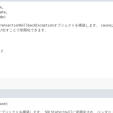
n,

ate,

de)
ransactionRollbackException
オブジェクトを構築します。
cause
び出すことで初期化できます。
ード
use)
オブジェクトを構築します。
SQLState
は
null
に初期化され、ベンダー