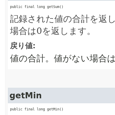
public final long getSum()
記録された値の合計を返
場合は0を返します。
戻り値:
値の合計。値がない場合
getMin
public final long getMin()