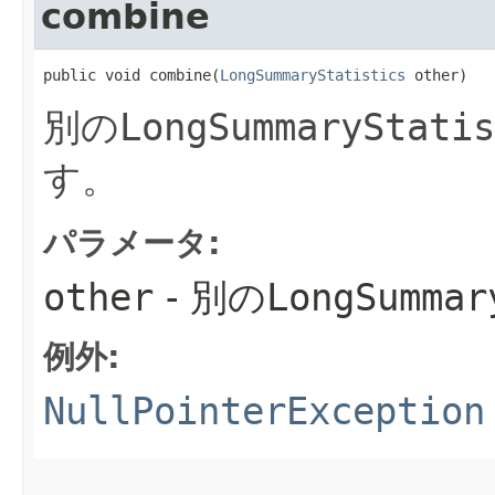
combine
public void combine​(
LongSummaryStatistics
 other)
別の
LongSummaryStatis
す。
パラメータ:
other
- 別の
LongSummar
例外:
NullPointerException