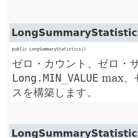
LongSummaryStatistic
public LongSummaryStatistics()
ゼロ・カウント、ゼロ・
Long.MIN_VALUE
max
スを構築します。
LongSummaryStatistic