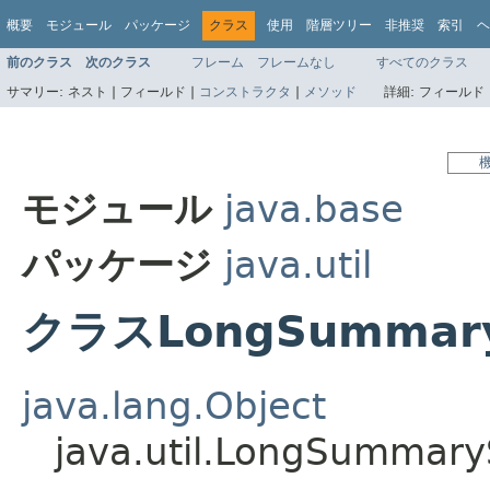
概要
モジュール
パッケージ
クラス
使用
階層ツリー
非推奨
索引
ヘ
前のクラス
次のクラス
フレーム
フレームなし
すべてのクラス
サマリー:
ネスト |
フィールド |
コンストラクタ
|
メソッド
詳細:
フィールド 
モジュール
java.base
パッケージ
java.util
クラスLongSummaryS
java.lang.Object
java.util.LongSummaryS