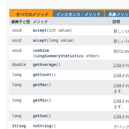
すべてのメソッド
インスタンス・メソッド
具象メソッ
修飾子と型
メソッド
説明
void
accept
​(int value)
新しい
i
void
accept
​(long value)
新しい
l
void
combine
別の
Lon
(
LongSummaryStatistics
other)
double
getAverage
()
記録さ
long
getCount
()
記録さ
long
getMax
()
記録さ
ます。
long
getMin
()
記録さ
ます。
long
getSum
()
記録さ
String
toString
()
デバッ