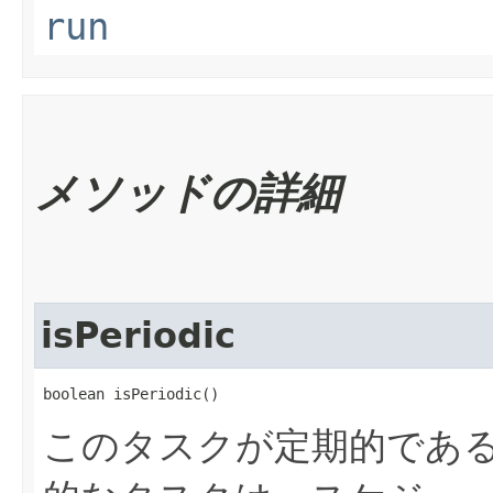
run
メソッドの詳細
isPeriodic
boolean isPeriodic()
このタスクが定期的であ