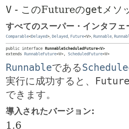
V
- このFutureの
get
メソ
すべてのスーパー・インタフェ
Comparable
<
Delayed
>
,
Delayed
,
Future
<V>
,
Runnable
,
Runnab
public interface 
RunnableScheduledFuture<V>
extends 
RunnableFuture
<V>, 
ScheduledFuture
<V>
Runnable
である
Schedule
実行に成功すると、
Futur
できます。
導入されたバージョン:
1.6