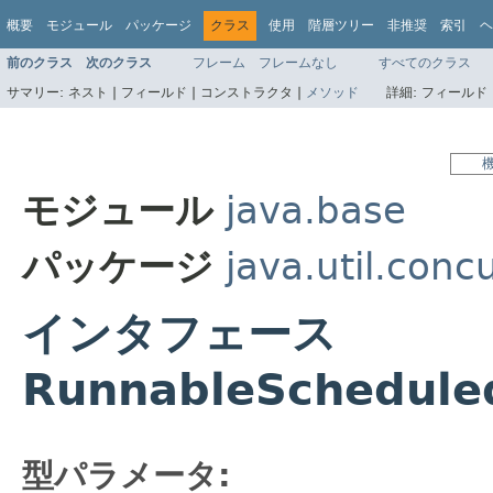
概要
モジュール
パッケージ
クラス
使用
階層ツリー
非推奨
索引
ヘ
前のクラス
次のクラス
フレーム
フレームなし
すべてのクラス
サマリー:
ネスト |
フィールド |
コンストラクタ |
メソッド
詳細:
フィールド 
モジュール
java.base
パッケージ
java.util.conc
インタフェース
RunnableSchedule
型パラメータ: