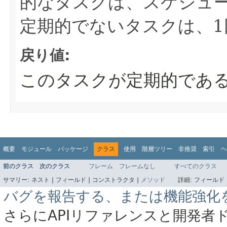
的なタスクは、スケジュ
定期的でないタスクは、1
戻り値:
このタスクが定期的であ
概要
モジュール
パッケージ
クラス
使用
階層ツリー
非推奨
索引
ヘ
前のクラス
次のクラス
フレーム
フレームなし
すべてのクラス
サマリー:
ネスト |
フィールド |
コンストラクタ |
メソッド
詳細:
フィールド 
バグを報告する、または機能強化
さらにAPIリファレンスと開発者