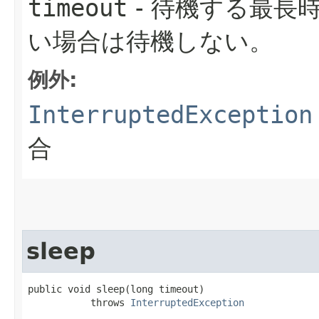
timeout
- 待機する最長
い場合は待機しない。
例外:
InterruptedException
合
sleep
public void sleep​(long timeout)

           throws 
InterruptedException