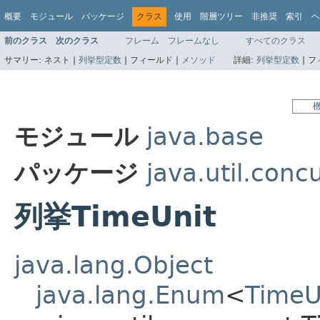
概要
モジュール
パッケージ
クラス
使用
階層ツリー
非推奨
索引
ヘ
前のクラス
次のクラス
フレーム
フレームなし
すべてのクラス
サマリー:
ネスト |
列挙型定数
|
フィールド |
メソッド
詳細:
列挙型定数
|
フ
モジュール
java.base
パッケージ
java.util.conc
列挙TimeUnit
java.lang.Object
java.lang.Enum
<
TimeU