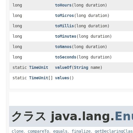
long
toHours
​(long duration)
long
toMicros
​(long duration)
long
toMillis
​(long duration)
long
toMinutes
​(long duration)
long
toNanos
​(long duration)
long
toSeconds
​(long duration)
static
TimeUnit
valueOf
​(
String
name)
static
TimeUnit
[]
values
()
クラス java.lang.
En
clone
、
compareTo
、
equals
、
finalize
、
getDeclaringClas