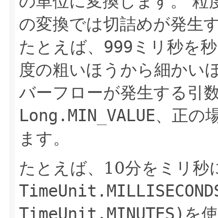
の単位に変換します。
粒
の変換では切詰めが発生
たとえば、
999
ミリ秒を秒
度の粗いほうから細かい
バーフローが発生する引
Long.MIN_VALUE
、正の
ます。
たとえば、10分をミリ秒
TimeUnit.MILLISECOND
TimeUnit.MINUTES)
を