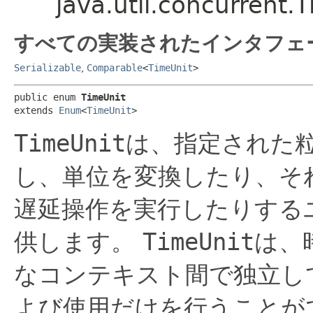
java.util.concurrent.
すべての実装されたインタフェ
Serializable
,
Comparable
<
TimeUnit
>
public enum 
TimeUnit
extends 
Enum
<
TimeUnit
>
TimeUnit
は、指定された
し、単位を変換したり、そ
遅延操作を実行したりする
供します。
TimeUnit
は、
なコンテキスト間で独立し
よび使用だけを行うことが