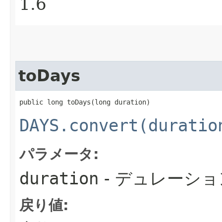
1.6
toDays
public long toDays​(long duration)
DAYS.convert(duratio
パラメータ:
duration
- デュレーショ
戻り値: