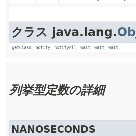
クラス java.lang.
Ob
getClass
、
notify
、
notifyAll
、
wait
、
wait
、
wait
列挙型定数の詳細
NANOSECONDS