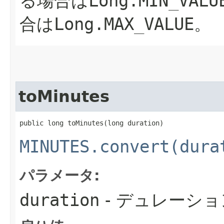
る場合は
Long.MIN_VALU
合は
Long.MAX_VALUE
。
toMinutes
public long toMinutes​(long duration)
MINUTES.convert(dura
パラメータ:
duration
- デュレーショ