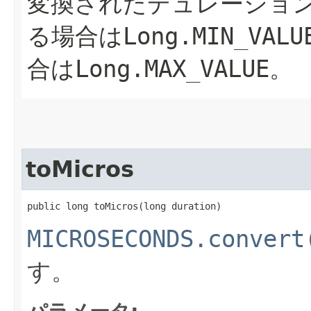
変換されたデュレーショ
る場合は
Long.MIN_VALU
合は
Long.MAX_VALUE
。
toMicros
public long toMicros​(long duration)
MICROSECONDS.convert
す。