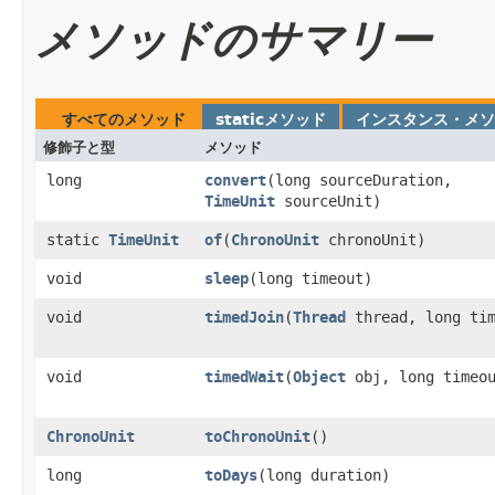
メソッドのサマリー
すべてのメソッド
staticメソッド
インスタンス・メソ
修飾子と型
メソッド
long
convert
​(long sourceDuration,
TimeUnit
sourceUnit)
static
TimeUnit
of
​(
ChronoUnit
chronoUnit)
void
sleep
​(long timeout)
void
timedJoin
​(
Thread
thread, long tim
void
timedWait
​(
Object
obj, long timeo
ChronoUnit
toChronoUnit
()
long
toDays
​(long duration)