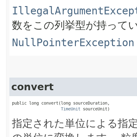
IllegalArgumentExcep
数をこの列挙型が持って
NullPointerException
convert
public long convert​(long sourceDuration,

TimeUnit
 sourceUnit)
指定された単位による指