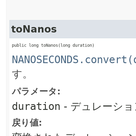
toNanos
public long toNanos​(long duration)
NANOSECONDS.convert(
す。
パラメータ:
duration
- デュレーショ
戻り値: