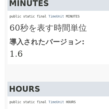
MINUTES
public static final 
TimeUnit
 MINUTES
60秒を表す時間単位
導入されたバージョン:
1.6
HOURS
public static final 
TimeUnit
 HOURS