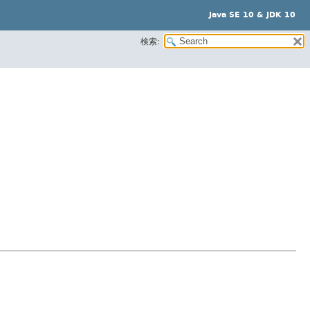
Java SE 10 & JDK 10
検索: