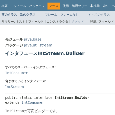
概要
モジュール
パッケージ
クラス
使用
階層ツリー
非推奨
索引
ヘ
前のクラス
次のクラス
フレーム
フレームなし
すべてのクラス
サマリー:
ネスト |
フィールド |
コンストラクタ |
メソッド
詳細:
フィールド 
モジュール
java.base
パッケージ
java.util.stream
インタフェースIntStream.Builder
すべてのスーパー・インタフェース:
IntConsumer
含まれているインタフェース:
IntStream
public static interface 
IntStream.Builder
extends 
IntConsumer
IntStream
の可変ビルダーです。