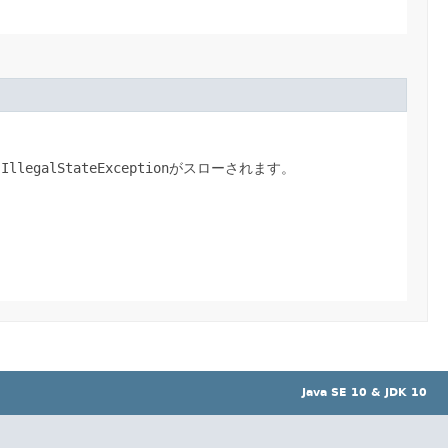
、
IllegalStateException
がスローされます。
Java SE 10 & JDK 10