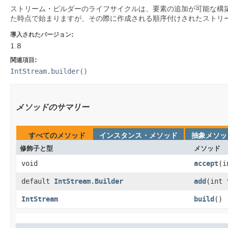
ストリーム・ビルダーのライフサイクルは、要素の追加が可能な構
た時点で始まりますが、その際に作成される順序付けされたストリ
導入されたバージョン:
1.8
関連項目:
IntStream.builder()
メソッドのサマリー
すべてのメソッド
インスタンス・メソッド
抽象メソッ
修飾子と型
メソッド
void
accept
​(
default
IntStream.Builder
add
​(int 
IntStream
build
()