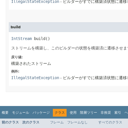
IllegalStateException
- ビルダーがすでに構築済状態に遷移
build
IntStream
 build()
ストリームを構築し、このビルダーの状態を構築済に遷移させま
戻り値:
構築されたストリーム
例外:
IllegalStateException
- ビルダーがすでに構築済状態に遷移
概要
モジュール
パッケージ
クラス
使用
階層ツリー
非推奨
索引
ヘ
前のクラス
次のクラス
フレーム
フレームなし
すべてのクラス