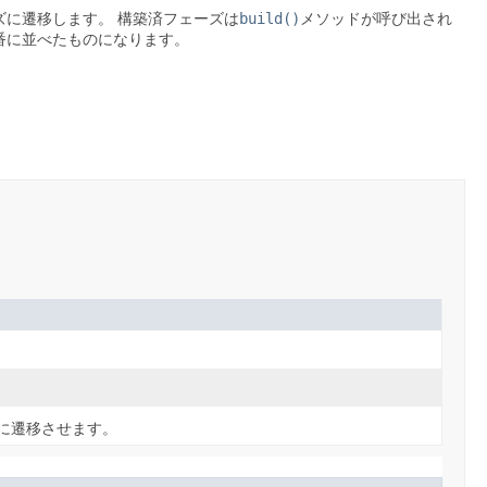
ズに遷移します。
構築済フェーズは
build()
メソッドが呼び出され
番に並べたものになります。
に遷移させます。