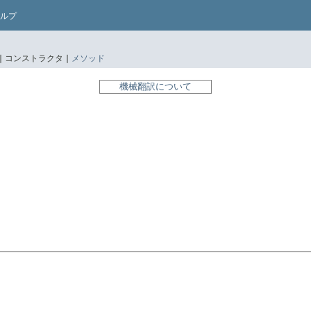
ルプ
|
コンストラクタ |
メソッド
機械翻訳について