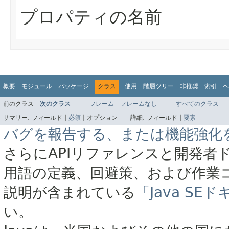
プロパティの名前
概要
モジュール
パッケージ
クラス
使用
階層ツリー
非推奨
索引
ヘ
前のクラス
次のクラス
フレーム
フレームなし
すべてのクラス
サマリー:
フィールド |
必須
|
オプション
詳細:
フィールド |
要素
バグを報告する、または機能強化
さらにAPIリファレンスと開発者
用語の定義、回避策、および作業
説明が含まれている
「Java S
い。