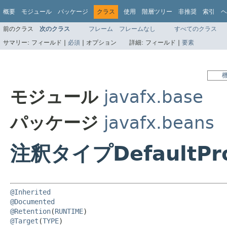
概要
モジュール
パッケージ
クラス
使用
階層ツリー
非推奨
索引
ヘ
前のクラス
次のクラス
フレーム
フレームなし
すべてのクラス
サマリー:
フィールド |
必須
|
オプション
詳細:
フィールド |
要素
モジュール
javafx.base
パッケージ
javafx.beans
注釈タイプDefaultPro
@Inherited
@Documented
@Retention
(
RUNTIME
@Target
(
TYPE
)
