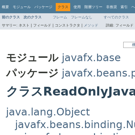
概要
モジュール
パッケージ
クラス
使用
階層ツリー
非推奨
索引
ヘ
前のクラス
次のクラス
フレーム
フレームなし
すべてのクラス
サマリー:
ネスト |
フィールド |
コンストラクタ |
メソッド
詳細:
フィールド 
モジュール
javafx.base
パッケージ
javafx.beans.
クラスReadOnlyJava
java.lang.Object
javafx.beans.binding.