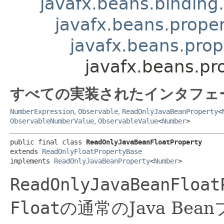
javafx.beans.binding
javafx.beans.prope
javafx.beans.pro
javafx.beans.pr
すべての実装されたインタフェ
NumberExpression
,
Observable
,
ReadOnlyJavaBeanProperty
<
ObservableNumberValue
,
ObservableValue
<
Number
>
public final class 
ReadOnlyJavaBeanFloatProperty
extends 
ReadOnlyFloatPropertyBase
implements 
ReadOnlyJavaBeanProperty
<
Number
>
ReadOnlyJavaBeanFloat
Float
の通常のJava Bea