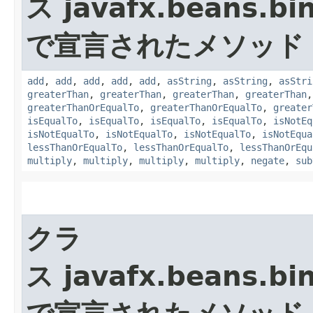
ス javafx.beans.bi
で宣言されたメソッド
add
,
add
,
add
,
add
,
add
,
asString
,
asString
,
asStri
greaterThan
,
greaterThan
,
greaterThan
,
greaterThan
greaterThanOrEqualTo
,
greaterThanOrEqualTo
,
greater
isEqualTo
,
isEqualTo
,
isEqualTo
,
isEqualTo
,
isNotEq
isNotEqualTo
,
isNotEqualTo
,
isNotEqualTo
,
isNotEqua
lessThanOrEqualTo
,
lessThanOrEqualTo
,
lessThanOrEqu
multiply
,
multiply
,
multiply
,
multiply
,
negate
,
sub
クラ
ス javafx.beans.bi