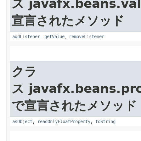
ス javafx.beans.va
宣言されたメソッド
addListener
、
getValue
、
removeListener
クラ
ス javafx.beans.pr
で宣言されたメソッド
asObject
,
readOnlyFloatProperty
,
toString