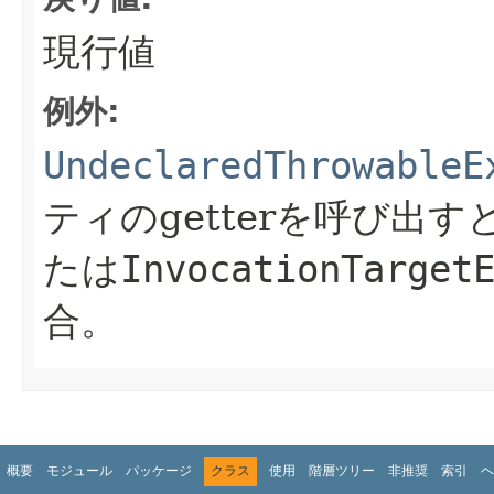
現行値
例外:
UndeclaredThrowableE
ティのgetterを呼び出す
たは
InvocationTarget
合。
概要
モジュール
パッケージ
クラス
使用
階層ツリー
非推奨
索引
ヘ