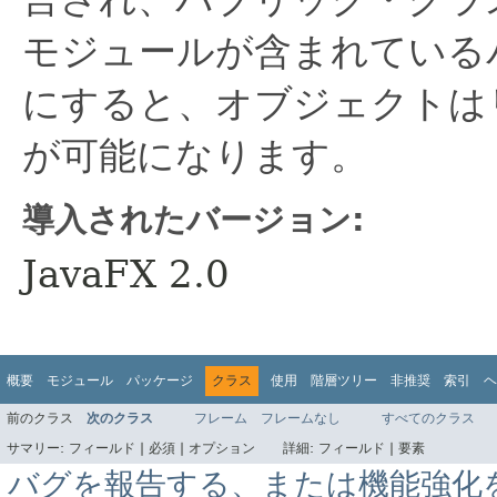
モジュールが含まれている
にすると、オブジェクトは
が可能になります。
導入されたバージョン:
JavaFX 2.0
概要
モジュール
パッケージ
クラス
使用
階層ツリー
非推奨
索引
ヘ
前のクラス
次のクラス
フレーム
フレームなし
すべてのクラス
サマリー:
フィールド |
必須 |
オプション
詳細:
フィールド |
要素
バグを報告する、または機能強化