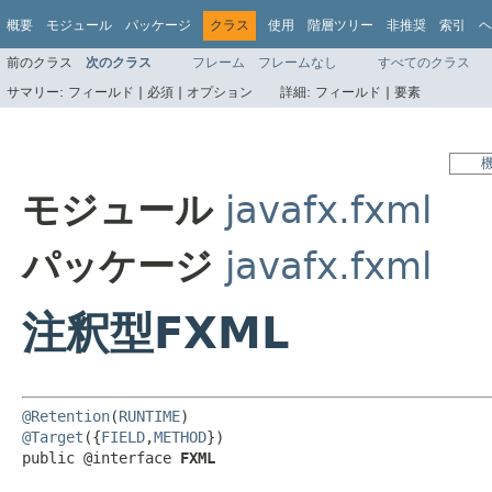
概要
モジュール
パッケージ
クラス
使用
階層ツリー
非推奨
索引
ヘ
前のクラス
次のクラス
フレーム
フレームなし
すべてのクラス
サマリー:
フィールド |
必須 |
オプション
詳細:
フィールド |
要素
モジュール
javafx.fxml
パッケージ
javafx.fxml
注釈型FXML
@Retention
(
RUNTIME
@Target
({
FIELD
,
METHOD
})

public @interface 
FXML