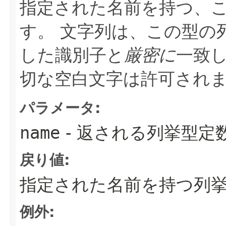
指定された名前を持つ、
す。
文字列は、この型の
した識別子と
厳密に
一致
切な空白文字は許可され
パラメータ:
name
- 返される列挙型定
戻り値:
指定された名前を持つ列
例外: