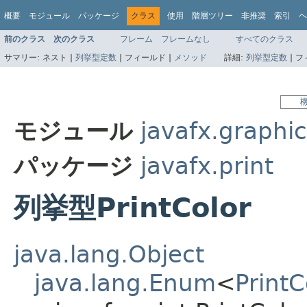
概要
モジュール
パッケージ
クラス
使用
階層ツリー
非推奨
索引
ヘ
前のクラス
次のクラス
フレーム
フレームなし
すべてのクラス
サマリー:
ネスト |
列挙型定数
|
フィールド |
メソッド
詳細:
列挙型定数
|
フ
モジュール
javafx.graphi
パッケージ
javafx.print
列挙型PrintColor
java.lang.Object
java.lang.Enum
<
PrintC