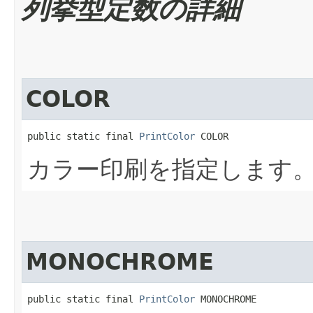
列挙型定数の詳細
COLOR
public static final 
PrintColor
 COLOR
カラー印刷を指定します
MONOCHROME
public static final 
PrintColor
 MONOCHROME