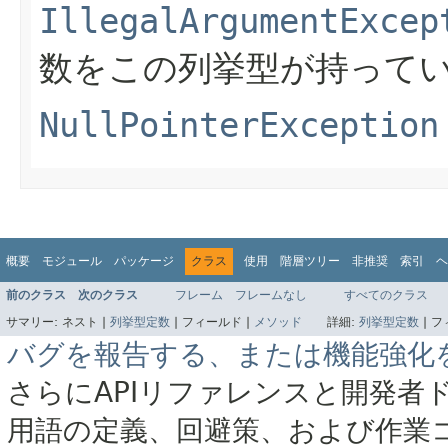
IllegalArgumentExcep
数をこの列挙型が持って
NullPointerException
概要
モジュール
パッケージ
クラス
使用
階層ツリー
非推奨
索引
ヘ
前のクラス
次のクラス
フレーム
フレームなし
すべてのクラス
サマリー:
ネスト |
列挙型定数
|
フィールド |
メソッド
詳細:
列挙型定数
|
フ
バグを報告する、または機能強化
さらにAPIリファレンスと開発者
用語の定義、回避策、および作業