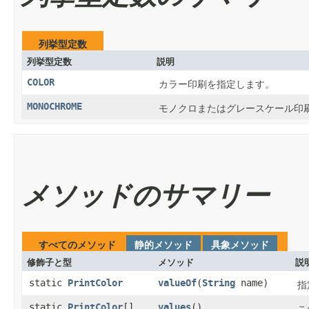
列挙型定数
列挙型定数
説明
COLOR
カラー印刷を指定します。
MONOCHROME
モノクロまたはグレースケール印
メソッドのサマリー
すべてのメソッド
静的メソッド
具象メソッド
修飾子と型
メソッド
説
static
PrintColor
valueOf
​(
String
name)
指
static
PrintColor
[]
values
()