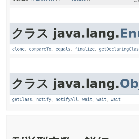
こ
クラス java.lang.
En
clone
、
compareTo
、
equals
、
finalize
、
getDeclaringClas
クラス java.lang.
Ob
getClass
、
notify
、
notifyAll
、
wait
、
wait
、
wait