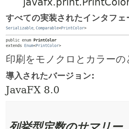
javafx.print.PrintColo
すべての実装されたインタフェ
Serializable
,
Comparable
<
PrintColor
>
public enum 
PrintColor
extends 
Enum
<
PrintColor
>
印刷をモノクロとカラーの
導入されたバージョン:
JavaFX 8.0
列挙型定数のサマリー