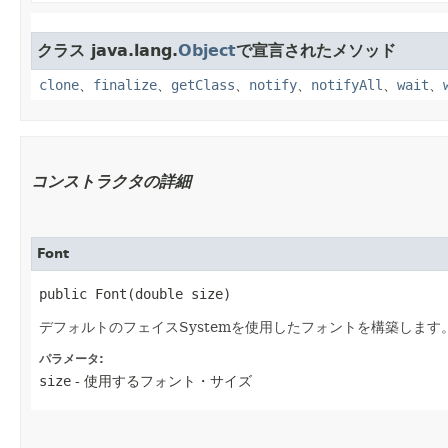
クラス java.lang.
Object
で宣言されたメソッド
clone
、
finalize
、
getClass
、
notify
、
notifyAll
、
wait
、
コンストラクタの詳細
Font
public Font​(double size)
デフォルトのフェイスSystemを使用したフォントを構築します
パラメータ:
size
- 使用するフォント・サイズ