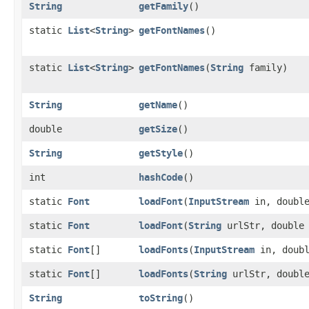
String
getFamily
()
static
List
<
String
>
getFontNames
()
static
List
<
String
>
getFontNames
​(
String
family)
String
getName
()
double
getSize
()
String
getStyle
()
int
hashCode
()
static
Font
loadFont
​(
InputStream
in, double
static
Font
loadFont
​(
String
urlStr, double 
static
Font
[]
loadFonts
​(
InputStream
in, doubl
static
Font
[]
loadFonts
​(
String
urlStr, double
String
toString
()