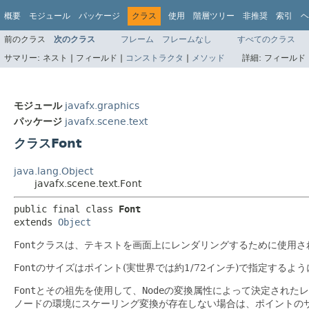
概要
モジュール
パッケージ
クラス
使用
階層ツリー
非推奨
索引
ヘ
前のクラス
次のクラス
フレーム
フレームなし
すべてのクラス
サマリー:
ネスト |
フィールド |
コンストラクタ
|
メソッド
詳細:
フィールド 
モジュール
javafx.graphics
パッケージ
javafx.scene.text
クラスFont
java.lang.Object
javafx.scene.text.Font
public final class 
Font
extends 
Object
Font
クラスは、テキストを画面上にレンダリングするために使用さ
Font
のサイズはポイント(実世界では約1/72インチ)で指定するよ
Font
とその祖先を使用して、
Node
の変換属性によって決定されたレ
ノードの環境にスケーリング変換が存在しない場合は、ポイントの