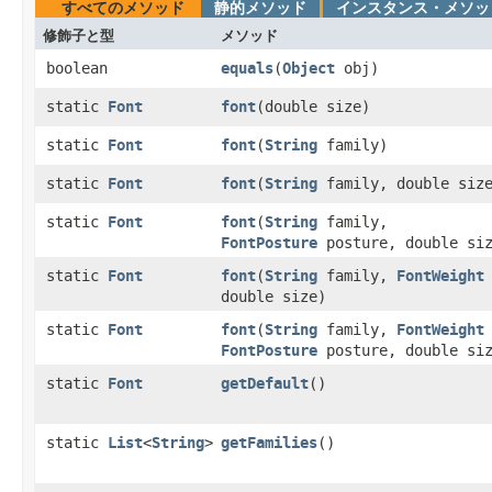
すべてのメソッド
静的メソッド
インスタンス・メソッ
修飾子と型
メソッド
boolean
equals
​(
Object
obj)
static
Font
font
​(double size)
static
Font
font
​(
String
family)
static
Font
font
​(
String
family, double siz
static
Font
font
​(
String
family,
FontPosture
posture, double si
static
Font
font
​(
String
family,
FontWeight
double size)
static
Font
font
​(
String
family,
FontWeight
FontPosture
posture, double si
static
Font
getDefault
()
static
List
<
String
>
getFamilies
()