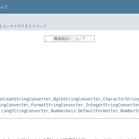
ルプ
|
コンストラクタ
|
メソッド
機械翻訳について
ooleanStringConverter
,
ByteStringConverter
,
CharacterStrin
ingConverter
,
FormatStringConverter
,
IntegerStringConverte
,
LongStringConverter
,
NumberAxis.DefaultFormatter
,
NumberS