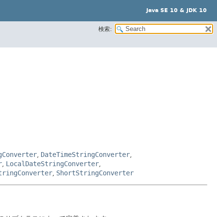
Java SE 10 & JDK 10
検索:
gConverter
,
DateTimeStringConverter
,
r
,
LocalDateStringConverter
,
tringConverter
,
ShortStringConverter