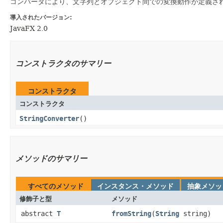
コンバータにより、文字列とオブジェクト間での変換動作が定義さ
導入されたバージョン:
JavaFX 2.0
コンストラクタのサマリー
コンストラクタ
コンストラクタ
StringConverter
()
メソッドのサマリー
すべてのメソッド
インスタンス・メソッド
抽象メソッ
修飾子と型
メソッド
abstract
T
fromString
​(
String
string)