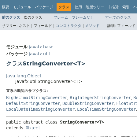
概要
モジュール
パッケージ
クラス
使用
階層ツリー
非推奨
索引
ヘ
前のクラス
次のクラス
フレーム
フレームなし
すべてのクラス
サマリー:
ネスト |
フィールド |
コンストラクタ
|
メソッド
詳細:
フィールド 
モジュール
javafx.base
パッケージ
javafx.util
クラスStringConverter<T>
java.lang.Object
javafx.util.StringConverter<T>
直系の既知のサブクラス:
BigDecimalStringConverter
,
BigIntegerStringConverter
,
B
DefaultStringConverter
,
DoubleStringConverter
,
FloatStr
LocalDateTimeStringConverter
,
LocalTimeStringConverter
public abstract class 
StringConverter<T>
extends 
Object