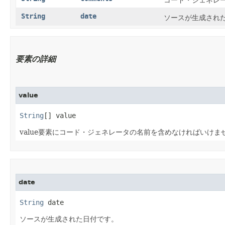
コード・ジェネレ
String
date
ソースが生成され
要素の詳細
value
String
[] value
value要素にコード・ジェネレータの名前を含めなければいけま
date
String
 date
ソースが生成された日付です。