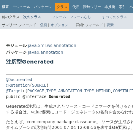
概要
モジュール
パッケージ
クラス
使用
階層ツリー
非推奨
索引
ヘ
前のクラス
次のクラス
フレーム
フレームなし
すべてのクラス
サマリー:
フィールド |
必須
|
オプション
詳細:
フィールド |
要素
モジュール
java.xml.ws.annotation
パッケージ
javax.annotation
注釈型Generated
@Documented
@Retention
(
SOURCE
@Target
({
PACKAGE
,
TYPE
,
ANNOTATION_TYPE
,
METHOD
,
CONSTRUC
public @interface 
Generated
Generated注釈は、生成されたソース・コードにマークを付ける
する場合は、value要素にコード・ジェネレータの名前を含めなけ
たとえば、com.company.package.classname。
ソースが生成され
タイムゾーンの現地時間2001-07-04 12:08:56を表すdate要素は、2