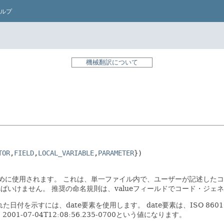
ルプ
機械翻訳について
TOR
,
FIELD
,
LOCAL_VARIABLE
,
PARAMETER
})

ために使用されます。
これは、単一ファイル内で、ユーザーが記述したコ
ればいけません。
推奨の命名規則は、valueフィールドでコード・ジ
た日付を示すには、date要素を使用します。
date要素は、ISO 8
001-07-04T12:08:56.235-0700という値になります。