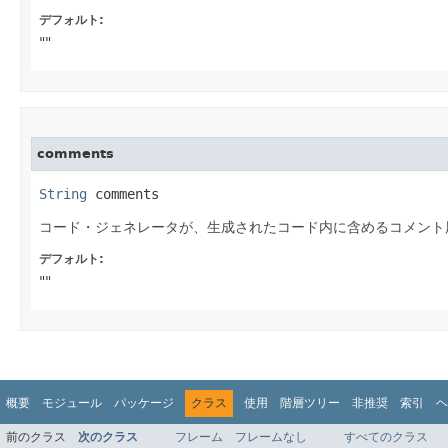
デフォルト:
""
comments
String
 comments
コード・ジェネレータが、生成されたコード内に含めるコメント
デフォルト:
""
概要
モジュール
パッケージ
クラス
使用
階層ツリー
非推奨
索引
ヘ
前のクラス
次のクラス
フレーム
フレームなし
すべてのクラス