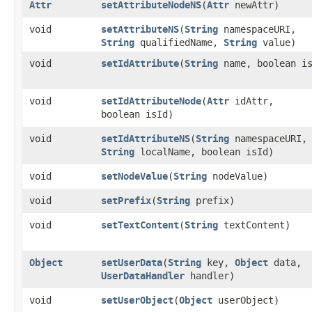
Attr
setAttributeNodeNS
​(
Attr
newAttr)
void
setAttributeNS
​(
String
namespaceURI,
String
qualifiedName,
String
value)
void
setIdAttribute
​(
String
name, boolean is
void
setIdAttributeNode
​(
Attr
idAttr,
boolean isId)
void
setIdAttributeNS
​(
String
namespaceURI,
String
localName, boolean isId)
void
setNodeValue
​(
String
nodeValue)
void
setPrefix
​(
String
prefix)
void
setTextContent
​(
String
textContent)
Object
setUserData
​(
String
key,
Object
data,
UserDataHandler
handler)
void
setUserObject
​(
Object
userObject)