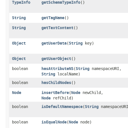
TypeInfo
getSchemaTypeInfo
()
String
getTagName
()
String
getTextContent
()
Object
getUserData
​(
String
key)
Object
getUserObject
()
boolean
hasAttributeNS
​(
String
namespaceURI,
String
localName)
boolean
hasChildNodes
()
Node
insertBefore
​(
Node
newChild,
Node
refChild)
boolean
isDefaultNamespace
​(
String
namespaceUR
boolean
isEqualNode
​(
Node
node)