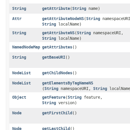
String
getAttribute
​(
String
name)
Attr
getAttributeNodeNS
​(
String
namespaceUR
String
localName)
String
getAttributeNS
​(
String
namespaceURI,
String
localName)
NamedNodeMap
getAttributes
()
String
getBaseURI
()
NodeList
getChildNodes
()
NodeList
getElementsByTagNameNS
(
String
namespaceURI,
String
localNam
Object
getFeature
​(
String
feature,
String
version)
Node
getFirstChild
()
Node
getLastChild
()