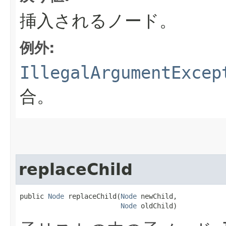
挿入されるノード。
例外:
IllegalArgumentExcep
合。
replaceChild
public 
Node
 replaceChild​(
Node
 newChild,

Node
 oldChild)