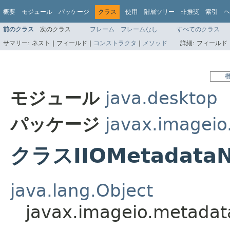
概要
モジュール
パッケージ
クラス
使用
階層ツリー
非推奨
索引
ヘ
前のクラス
次のクラス
フレーム
フレームなし
すべてのクラス
サマリー:
ネスト |
フィールド |
コンストラクタ
|
メソッド
詳細:
フィールド 
モジュール
java.desktop
パッケージ
javax.imagei
クラスIIOMetadata
java.lang.Object
javax.imageio.metada