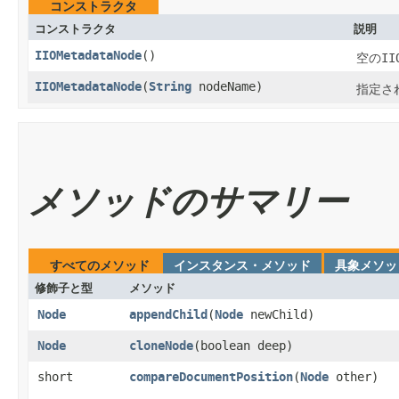
コンストラクタ
コンストラクタ
説明
IIOMetadataNode
()
空の
II
IIOMetadataNode
​(
String
nodeName)
指定さ
メソッドのサマリー
すべてのメソッド
インスタンス・メソッド
具象メソッ
修飾子と型
メソッド
Node
appendChild
​(
Node
newChild)
Node
cloneNode
​(boolean deep)
short
compareDocumentPosition
​(
Node
other)