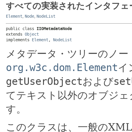
すべての実装されたインタフェ
Element
,
Node
,
NodeList
public class 
IIOMetadataNode
extends 
Object
implements 
Element
, 
NodeList
メタデータ・ツリーのノー
org.w3c.dom.Element
イ
getUserObject
および
set
てテキスト以外のオブジェ
す。
このクラスは、一般のXM