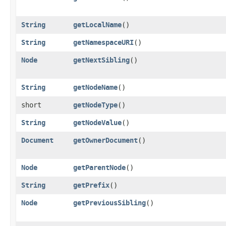
String
getLocalName
()
String
getNamespaceURI
()
Node
getNextSibling
()
String
getNodeName
()
short
getNodeType
()
String
getNodeValue
()
Document
getOwnerDocument
()
Node
getParentNode
()
String
getPrefix
()
Node
getPreviousSibling
()