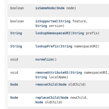
boolean
isSameNode
​(
Node
node)
boolean
isSupported
​(
String
feature,
String
version)
String
lookupNamespaceURI
​(
String
prefix)
String
lookupPrefix
​(
String
namespaceURI)
void
normalize
()
void
removeAttributeNS
​(
String
namespaceURI
String
localName)
Node
removeChild
​(
Node
oldChild)
Node
replaceChild
​(
Node
newChild,
Node
oldChild)