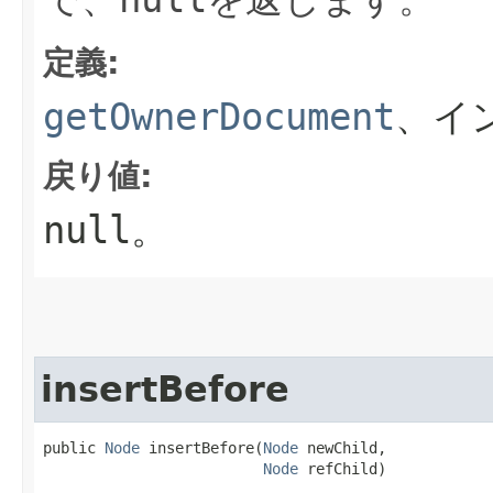
null
定義:
getOwnerDocument
、イ
戻り値:
null
。
insertBefore
public 
Node
 insertBefore​(
Node
 newChild,

Node
 refChild)