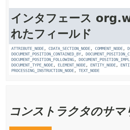
インタフェース org.w
れたフィールド
ATTRIBUTE_NODE
,
CDATA_SECTION_NODE
,
COMMENT_NODE
,
D
DOCUMENT_POSITION_CONTAINED_BY
,
DOCUMENT_POSITION_C
DOCUMENT_POSITION_FOLLOWING
,
DOCUMENT_POSITION_IMPL
DOCUMENT_TYPE_NODE
,
ELEMENT_NODE
,
ENTITY_NODE
,
ENTI
PROCESSING_INSTRUCTION_NODE
,
TEXT_NODE
コンストラクタのサマ