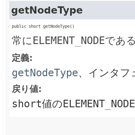
getNodeType
public short getNodeType()
常に
ELEMENT_NODE
であ
定義:
getNodeType
、インタフ
戻り値:
short
値の
ELEMENT_NODE