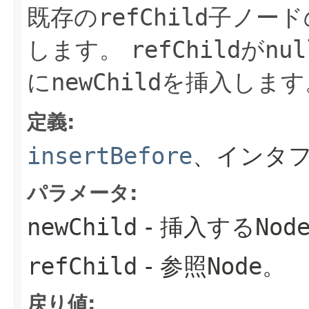
既存の
refChild
子ノード
します。
refChild
が
nul
に
newChild
を挿入します
定義:
insertBefore
、インタフ
パラメータ:
newChild
- 挿入する
Nod
refChild
- 参照
Node
。
戻り値: