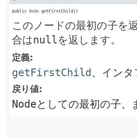
public 
Node
 getFirstChild()
このノードの最初の子を
合は
null
を返します。
定義:
getFirstChild
、インタ
戻り値:
Node
としての最初の子、