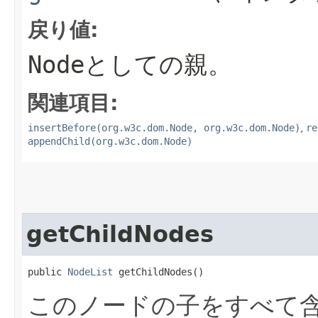
戻り値:
Node
としての親。
関連項目:
insertBefore(org.w3c.dom.Node, org.w3c.dom.Node)
,
re
appendChild(org.w3c.dom.Node)
getChildNodes
public 
NodeList
 getChildNodes()
このノードの子をすべて