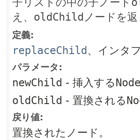
子リストの中の子ノード
o
え、
oldChild
ノードを返
定義:
replaceChild
、インタフ
パラメータ:
newChild
- 挿入する
Nod
oldChild
- 置換される
No
戻り値:
置換されたノード。