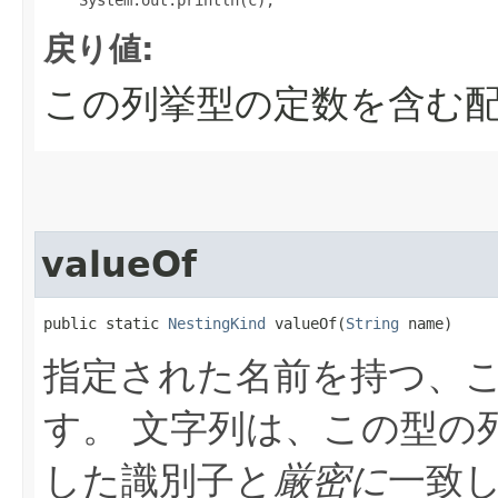
戻り値:
この列挙型の定数を含む配
valueOf
public static 
NestingKind
 valueOf​(
String
 name)
指定された名前を持つ、
す。
文字列は、この型の
した識別子と
厳密に
一致