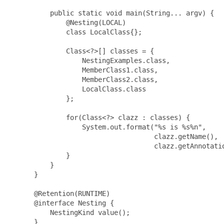
     public static void main(String... argv) {

         @Nesting(LOCAL)

         class LocalClass{};

         Class<?>[] classes = {

             NestingExamples.class,

             MemberClass1.class,

             MemberClass2.class,

             LocalClass.class

         };

         for(Class<?> clazz : classes) {

             System.out.format("%s is %s%n",

                               clazz.getName(),

                               clazz.getAnnotatio
         }

     }

 }

 @Retention(RUNTIME)

 @interface Nesting {

     NestingKind value();

 }
