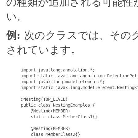
の種類が追加される可能性
い。
例:
次のクラスでは、その
されています。
 import java.lang.annotation.*;

 import static java.lang.annotation.RetentionPoli
 import javax.lang.model.element.*;

 import static javax.lang.model.element.NestingKi
 @Nesting(TOP_LEVEL)

 public class NestingExamples {

     @Nesting(MEMBER)

     static class MemberClass1{}

     @Nesting(MEMBER)

     class MemberClass2{}
