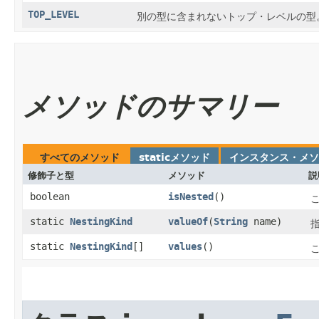
TOP_LEVEL
別の型に含まれないトップ・レベルの型
メソッドのサマリー
すべてのメソッド
staticメソッド
インスタンス・メソ
修飾子と型
メソッド
説
boolean
isNested
()
static
NestingKind
valueOf
​(
String
name)
static
NestingKind
[]
values
()