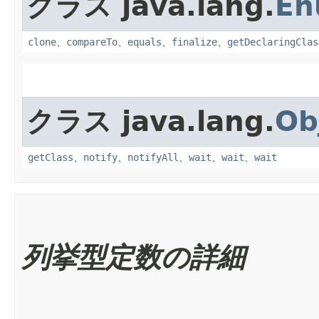
クラス java.lang.
En
clone
、
compareTo
、
equals
、
finalize
、
getDeclaringClas
クラス java.lang.
Ob
getClass
、
notify
、
notifyAll
、
wait
、
wait
、
wait
列挙型定数の詳細