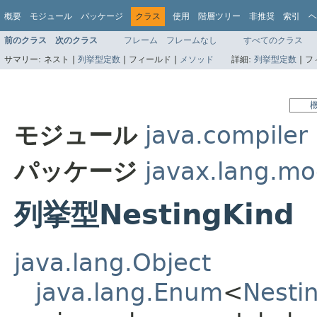
概要
モジュール
パッケージ
クラス
使用
階層ツリー
非推奨
索引
ヘ
前のクラス
次のクラス
フレーム
フレームなし
すべてのクラス
サマリー:
ネスト |
列挙型定数
|
フィールド |
メソッド
詳細:
列挙型定数
|
フ
モジュール
java.compiler
パッケージ
javax.lang.mo
列挙型NestingKind
java.lang.Object
java.lang.Enum
<
Nesti