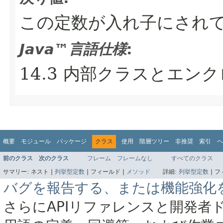
この定数が入れ子にされ
Java™言語仕様
:
14.3 内部クラスとエ
概要
モジュール
パッケージ
クラス
使用
階層ツリー
非推奨
索引
ヘ
前のクラス
次のクラス
フレーム
フレームなし
すべてのクラス
サマリー:
ネスト |
列挙型定数
|
フィールド |
メソッド
詳細:
列挙型定数
|
フ
バグを報告する、または機能強化
さらにAPIリファレンスと開発者