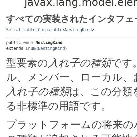
javax.lang.model.ele
すべての実装されたインタフェ
Serializable
,
Comparable
<
NestingKind
>
public enum 
NestingKind
extends 
Enum
<
NestingKind
>
型要素の
入れ子の種類
です
ル、メンバー、ローカル、
入れ子の種類
は、この分類
る非標準の用語です。
プラットフォームの将来の