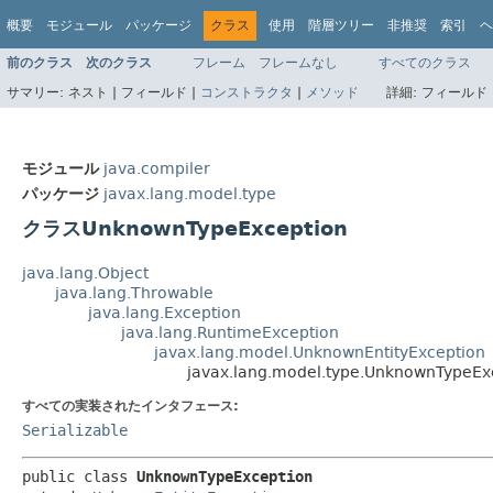
概要
モジュール
パッケージ
クラス
使用
階層ツリー
非推奨
索引
ヘ
前のクラス
次のクラス
フレーム
フレームなし
すべてのクラス
サマリー:
ネスト |
フィールド |
コンストラクタ
|
メソッド
詳細:
フィールド 
モジュール
java.compiler
パッケージ
javax.lang.model.type
クラスUnknownTypeException
java.lang.Object
java.lang.Throwable
java.lang.Exception
java.lang.RuntimeException
javax.lang.model.UnknownEntityException
javax.lang.model.type.UnknownTypeEx
すべての実装されたインタフェース:
Serializable
public class 
UnknownTypeException