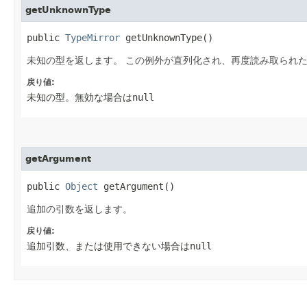
getUnknownType
public 
TypeMirror
 getUnknownType()
未知の型を返します。
この例外が直列化され、再度読み取られ
戻り値:
未知の型。無効な場合は
null
getArgument
public 
Object
 getArgument()
追加の引数を返します。
戻り値:
追加引数、または使用できない場合は
null