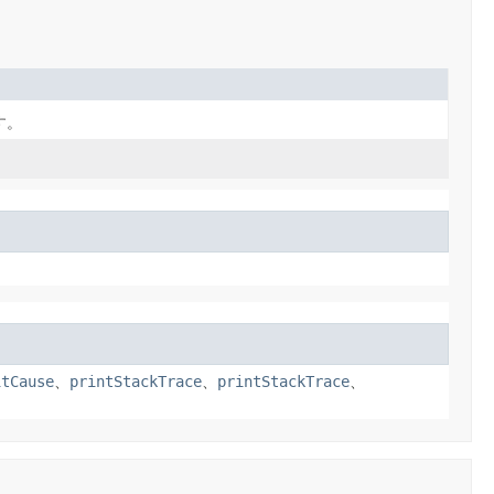
す。
。
itCause
、
printStackTrace
、
printStackTrace
、