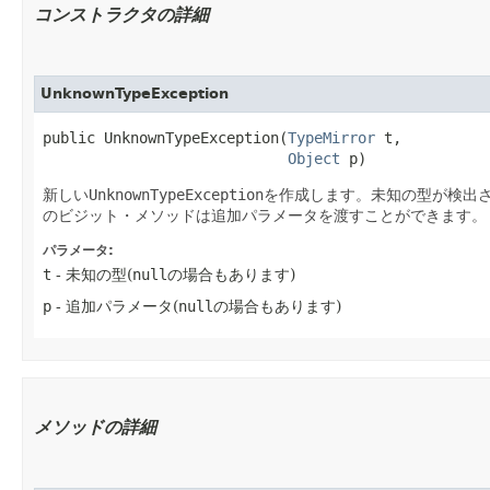
コンストラクタの詳細
UnknownTypeException
public UnknownTypeException​(
TypeMirror
 t,

Object
 p)
新しい
UnknownTypeException
を作成します。未知の型が検出
のビジット・メソッドは追加パラメータを渡すことができます。
パラメータ:
t
- 未知の型(
null
の場合もあります)
p
- 追加パラメータ(
null
の場合もあります)
メソッドの詳細