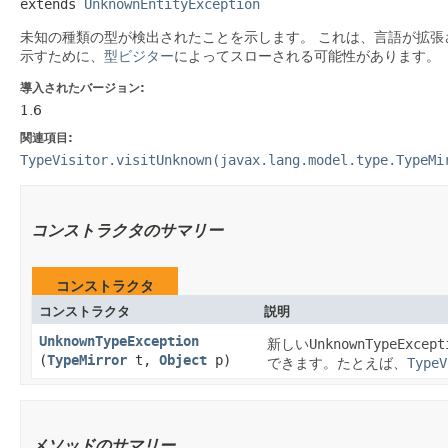
extends 
UnknownEntityException
未知の種類の型が検出されたことを示します。
これは、言語が拡張
示すために、
型ビジター
によってスローされる可能性があります。
導入されたバージョン:
1.6
関連項目:
TypeVisitor.visitUnknown(javax.lang.model.type.TypeMi
コンストラクタのサマリー
コンストラクタ
コンストラクタ
説明
UnknownTypeException
新しい
UnknownTypeExcept
(
TypeMirror
t,
Object
p)
できます。たとえば、
TypeV
メソッドのサマリー