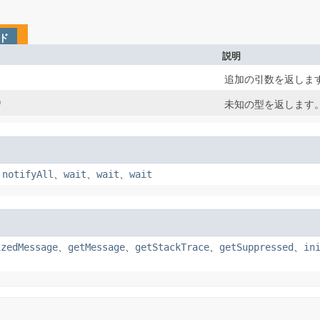
ド
説明
追加の引数を返しま
)
未知の型を返します
、
notifyAll
、
wait
、
wait
、
wait
izedMessage
、
getMessage
、
getStackTrace
、
getSuppressed
、
in