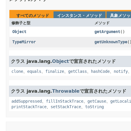
すべてのメソッド
インスタンス・メソッド
具象メソッ
修飾子と型
メソッド
Object
getArgument
()
TypeMirror
getUnknownType
(
クラス java.lang.
Object
で宣言されたメソッド
clone
、
equals
、
finalize
、
getClass
、
hashCode
、
notify
クラス java.lang.
Throwable
で宣言されたメソッド
addSuppressed
、
fillInStackTrace
、
getCause
、
getLocal
printStackTrace
、
setStackTrace
、
toString