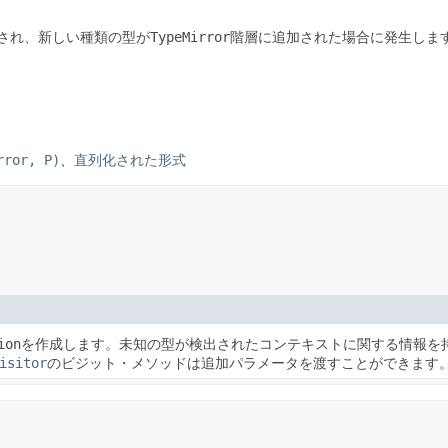
され、新しい種類の型が
TypeMirror
階層に追加された場合に発生しま
rror, P)
、
直列化された形式
ion
を作成します。未知の型が検出されたコンテキストに関する情報を
isitor
のビジット・メソッドは追加パラメータを渡すことができます