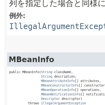
列を指定した場合と同様に
例外:
IllegalArgumentExcep
MBeanInfo
public MBeanInfo​(
String
 className,

String
 description,

MBeanAttributeInfo
[] attributes,

MBeanConstructorInfo
[] constructors
MBeanOperationInfo
[] operations,

MBeanNotificationInfo
[] notificati
Descriptor
 descriptor)

          throws 
IllegalArgumentException