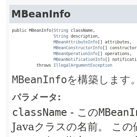
MBeanInfo
public MBeanInfo​(
String
 className,

String
 description,

MBeanAttributeInfo
[] attributes,

MBeanConstructorInfo
[] constructors
MBeanOperationInfo
[] operations,

MBeanNotificationInfo
[] notificati
          throws 
IllegalArgumentException
MBeanInfo
を構築します
パラメータ:
className
- この
MBeanI
Javaクラスの名前。
この