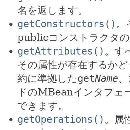
名を返します。
getConstructors()
。
publicコンストラク
getAttributes()
。す
その属性が存在するかどうか
約に準拠した
get
Name
、
ドのMBeanインタフ
できます。
getOperations()
。属