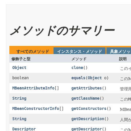
メソッドのサマリー
すべてのメソッド
インスタンス・メソッド
具象メソッ
修飾子と型
メソッド
説明
Object
clone
()
この
boolean
equals
​(
Object
o)
このM
MBeanAttributeInfo
[]
getAttributes
()
管理
String
getClassName
()
この
M
MBeanConstructorInfo
[]
getConstructors
()
MBe
String
getDescription
()
人間
Descriptor
getDescriptor
()
このM