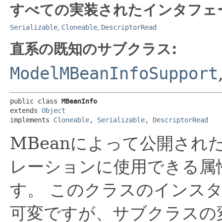
すべての実装されたインタフェ
Serializable
,
Cloneable
,
DescriptorRead
直系の既知のサブクラス:
ModelMBeanInfoSupport
public class 
MBeanInfo
extends 
Object
implements 
Cloneable
, 
Serializable
, 
DescriptorRead
MBeanによって公開され
レーションに使用できる属
す。
このクラスのインス
可変ですが、サブクラスの