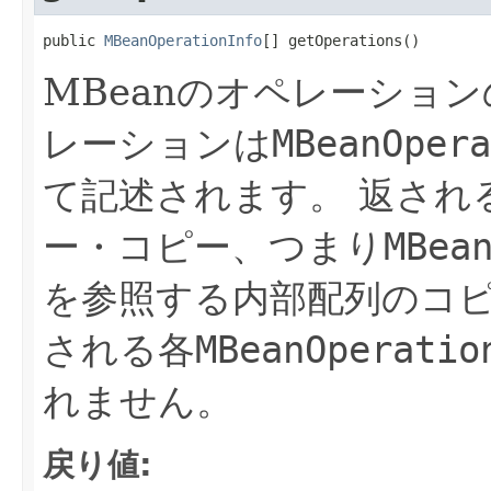
public 
MBeanOperationInfo
[] getOperations()
MBeanのオペレーショ
レーションは
MBeanOpera
て記述されます。
返され
ー・コピー、つまり
MBea
を参照する内部配列のコ
される各
MBeanOperatio
れません。
戻り値: