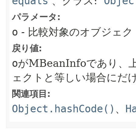
equals
、クラス:
Objec
パラメータ:
o
- 比較対象のオブジェク
戻り値:
o
がMBeanInfoであ
ェクトと等しい場合にだけt
関連項目:
Object.hashCode()
、
H