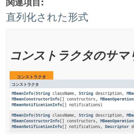
関連項目:
直列化された形式
コンストラクタのサマ
コンストラクタ
コンストラクタ
MBeanInfo
​(
String
className,
String
description,
MBe
MBeanConstructorInfo
[] constructors,
MBeanOperation
MBeanNotificationInfo
[] notifications)
MBeanInfo
​(
String
className,
String
description,
MBe
MBeanConstructorInfo
[] constructors,
MBeanOperation
MBeanNotificationInfo
[] notifications,
Descriptor
d