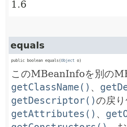
1.6
equals
public boolean equals​(
Object
 o)
このMBeanInfoを別のM
getClassName()
、
getD
getDescriptor()
の戻り
getAttributes()
、
get