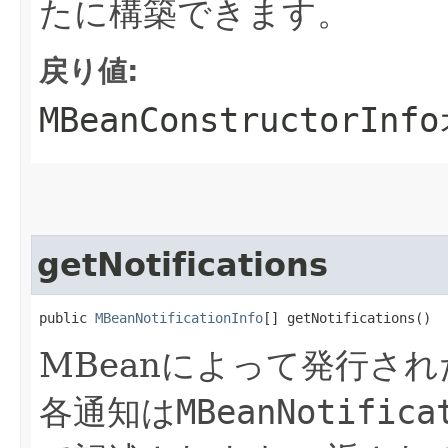
たに構築できます。
戻り値:
MBeanConstructorInfo
getNotifications
public 
MBeanNotificationInfo
[] getNotifications()
MBeanによって発行さ
各通知は
MBeanNotifica