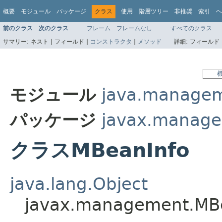
概要
モジュール
パッケージ
クラス
使用
階層ツリー
非推奨
索引
ヘ
前のクラス
次のクラス
フレーム
フレームなし
すべてのクラス
サマリー:
ネスト |
フィールド |
コンストラクタ
|
メソッド
詳細:
フィールド 
モジュール
java.manage
パッケージ
javax.manag
クラスMBeanInfo
java.lang.Object
javax.management.MB