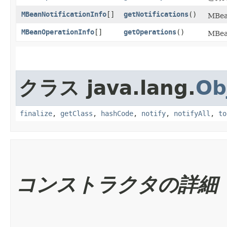
MBeanNotificationInfo
[]
getNotifications
()
MB
MBeanOperationInfo
[]
getOperations
()
MB
クラス java.lang.
Ob
finalize
,
getClass
,
hashCode
,
notify
,
notifyAll
,
to
コンストラクタの詳細