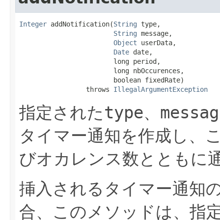
Integer
 addNotification​(
String
 type,

String
 message,

Object
 userData,

Date
 date,

                        long period,

                        long nbOccurences,

                        boolean fixedRate)

                 throws 
IllegalArgumentException
指定された
type
、
messag
タイマー通知を作成し、
びオカレンス数とともに
挿入されるタイマー通知
合、このメソッドは、指