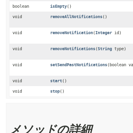
boolean
isEmpty
()
void
removeAllNotifications
()
void
removeNotification
​(
Integer
id)
void
removeNotifications
​(
String
type)
void
setSendPastNotifications
​(boolean v
void
start
()
void
stop
()
メソッドの詳細