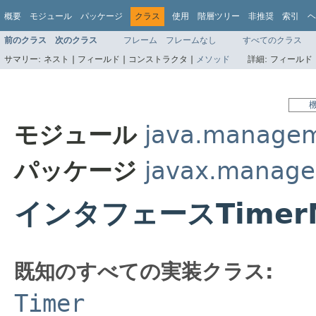
概要
モジュール
パッケージ
クラス
使用
階層ツリー
非推奨
索引
ヘ
前のクラス
次のクラス
フレーム
フレームなし
すべてのクラス
サマリー:
ネスト |
フィールド |
コンストラクタ |
メソッド
詳細:
フィールド 
モジュール
java.manage
パッケージ
javax.manage
インタフェースTimer
既知のすべての実装クラス:
Timer