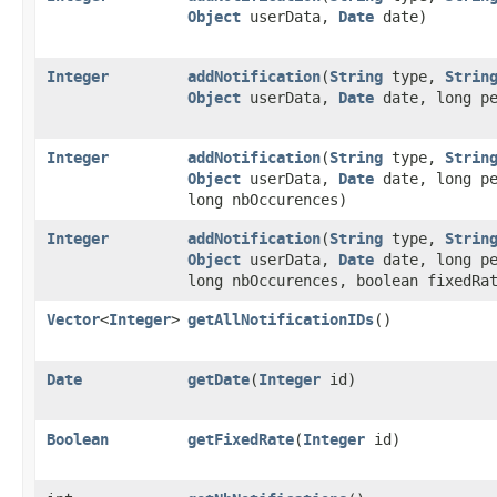
Object
userData,
Date
date)
Integer
addNotification
​(
String
type,
Strin
Object
userData,
Date
date, long pe
Integer
addNotification
​(
String
type,
Strin
Object
userData,
Date
date, long pe
long nbOccurences)
Integer
addNotification
​(
String
type,
Strin
Object
userData,
Date
date, long pe
long nbOccurences, boolean fixedRa
Vector
<
Integer
>
getAllNotificationIDs
()
Date
getDate
​(
Integer
id)
Boolean
getFixedRate
​(
Integer
id)