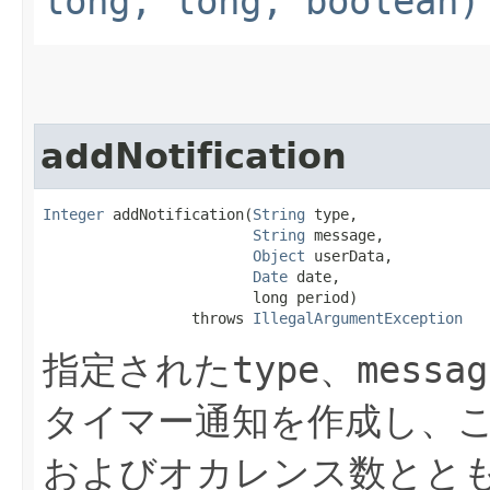
long, long, boolean)
addNotification
Integer
 addNotification​(
String
 type,

String
 message,

Object
 userData,

Date
 date,

                        long period)

                 throws 
IllegalArgumentException
指定された
type
、
messag
タイマー通知を作成し、こ
およびオカレンス数とと