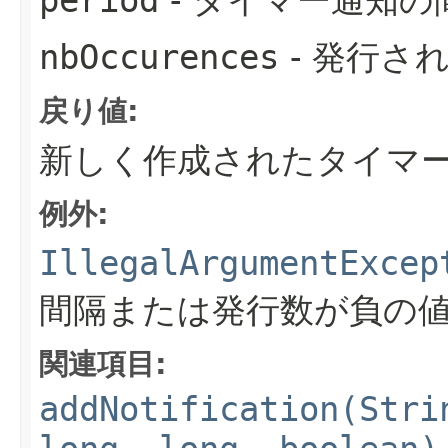
period
- タイマー通知の
nbOccurences
- 発行さ
戻り値:
新しく作成されたタイマ
例外:
IllegalArgumentExcep
間隔または発行数が負の
関連項目:
addNotification(Stri