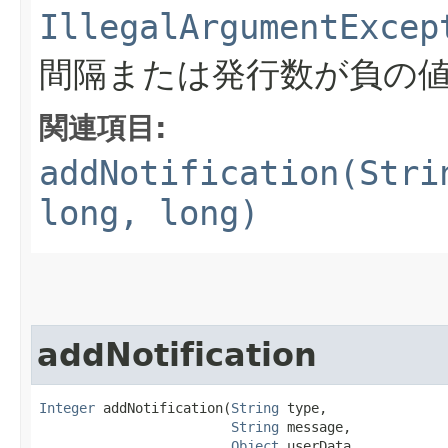
IllegalArgumentExcep
間隔または発行数が負の
関連項目:
addNotification(Stri
long, long)
addNotification
Integer
 addNotification​(
String
 type,

String
 message,

Object
 userData,
