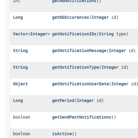
int
getNbNotifications
()
Long
getNbOccurences
​(
Integer
id)
Vector
<
Integer
>
getNotificationIDs
​(
String
type)
String
getNotificationMessage
​(
Integer
id)
String
getNotificationType
​(
Integer
id)
Object
getNotificationUserData
​(
Integer
id
Long
getPeriod
​(
Integer
id)
boolean
getSendPastNotifications
()
boolean
isActive
()