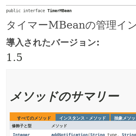
public interface 
TimerMBean
タイマーMBeanの管理イ
導入されたバージョン:
1.5
メソッドのサマリー
すべてのメソッド
インスタンス・メソッド
抽象メソッ
修飾子と型
メソッド
Integer
addNotification
​(
String
type,
Strin