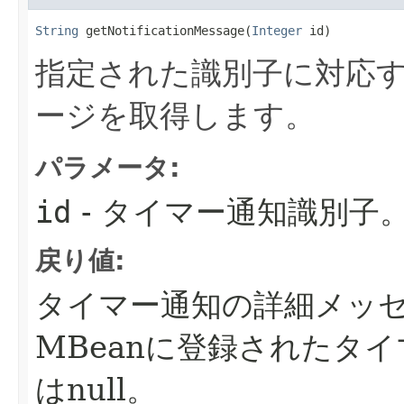
String
 getNotificationMessage​(
Integer
 id)
指定された識別子に対応
ージを取得します。
パラメータ:
id
- タイマー通知識別子
戻り値:
タイマー通知の詳細メッ
MBeanに登録されたタ
はnull。