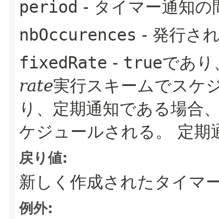
period
- タイマー通知の
nbOccurences
- 発行さ
fixedRate
-
true
であり
rate
実行スキームでスケ
り、定期通知である場合
ケジュールされる。
定期
戻り値:
新しく作成されたタイマ
例外: