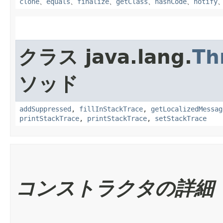
clone
、
equals
、
finalize
、
getClass
、
hashCode
、
notify
クラス java.lang.
Th
ソッド
addSuppressed
,
fillInStackTrace
,
getLocalizedMessag
printStackTrace
,
printStackTrace
,
setStackTrace
コンストラクタの詳細