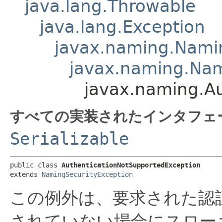
java.lang.Throwable
java.lang.Exception
javax.naming.Nami
javax.naming.Nam
javax.naming.A
すべての実装されたインタフェ
Serializable
public class 
AuthenticationNotSupportedException
extends 
NamingSecurityException
この例外は、要求された認
されていない場合にスロー