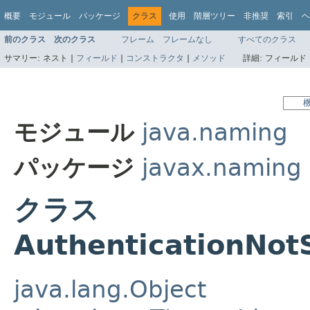
概要
モジュール
パッケージ
クラス
使用
階層ツリー
非推奨
索引
ヘ
前のクラス
次のクラス
フレーム
フレームなし
すべてのクラス
サマリー:
ネスト |
フィールド
|
コンストラクタ
|
メソッド
詳細:
フィールド 
モジュール
java.naming
パッケージ
javax.naming
クラス
AuthenticationNot
java.lang.Object