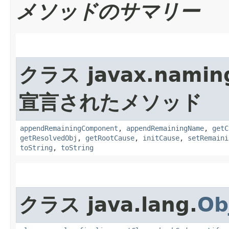
メソッドのサマリー
クラス javax.namin
宣言されたメソッド
appendRemainingComponent
,
appendRemainingName
,
getC
getResolvedObj
,
getRootCause
,
initCause
,
setRemaini
toString
,
toString
クラス java.lang.
Ob