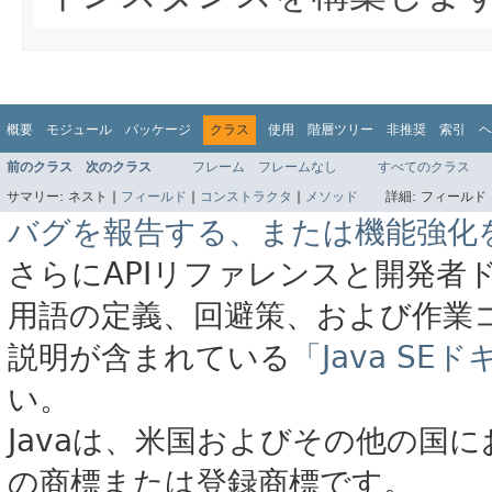
概要
モジュール
パッケージ
クラス
使用
階層ツリー
非推奨
索引
ヘ
前のクラス
次のクラス
フレーム
フレームなし
すべてのクラス
サマリー:
ネスト |
フィールド
|
コンストラクタ
|
メソッド
詳細:
フィールド 
バグを報告する、または機能強化
さらにAPIリファレンスと開発者
用語の定義、回避策、および作業
説明が含まれている
「Java S
い。
Javaは、米国およびその他の国に
の商標または登録商標です。