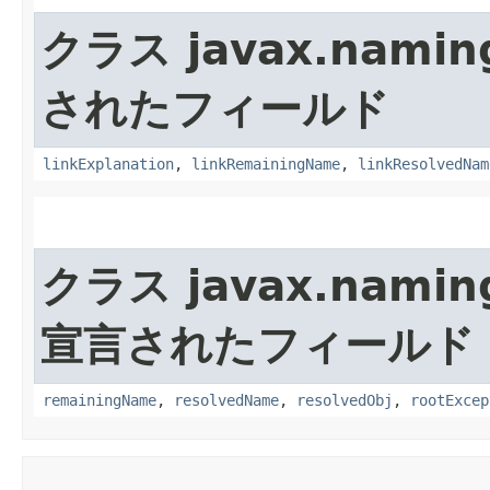
クラス javax.namin
されたフィールド
linkExplanation
,
linkRemainingName
,
linkResolvedNam
クラス javax.namin
宣言されたフィールド
remainingName
,
resolvedName
,
resolvedObj
,
rootExcep