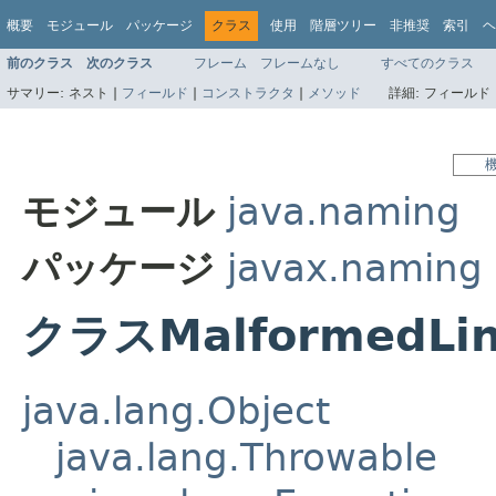
概要
モジュール
パッケージ
クラス
使用
階層ツリー
非推奨
索引
ヘ
前のクラス
次のクラス
フレーム
フレームなし
すべてのクラス
サマリー:
ネスト |
フィールド
|
コンストラクタ
|
メソッド
詳細:
フィールド 
モジュール
java.naming
パッケージ
javax.naming
クラスMalformedLin
java.lang.Object
java.lang.Throwable