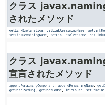
クラス javax.namin
されたメソッド
getLinkExplanation
,
getLinkRemainingName
,
getLinkRe
setLinkRemainingName
,
setLinkResolvedName
,
setLinkR
クラス javax.namin
宣言されたメソッド
appendRemainingComponent
,
appendRemainingName
,
getC
getResolvedObj
,
getRootCause
,
initCause
,
setRemaini