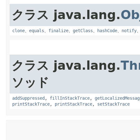
クラス java.lang.
Ob
clone
、
equals
、
finalize
、
getClass
、
hashCode
、
notify
クラス java.lang.
Th
ソッド
addSuppressed
,
fillInStackTrace
,
getLocalizedMessag
printStackTrace
,
printStackTrace
,
setStackTrace