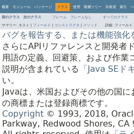
概要
モジュール
パッケージ
クラス
使用
階層ツリー
非推奨
索引
ヘ
前のクラス
次のクラス
フレーム
フレームなし
すべてのクラス
サマリー:
ネスト |
フィールド
|
コンストラクタ
|
メソッド
詳細:
フィールド 
バグを報告する、または機能強化
さらにAPIリファレンスと開発者
用語の定義、回避策、および作業
説明が含まれている
「Java S
い。
Javaは、米国およびその他の国に
の商標または登録商標です。
Copyright
© 1993, 2018, Oracle 
Parkway, Redwood Shores, CA