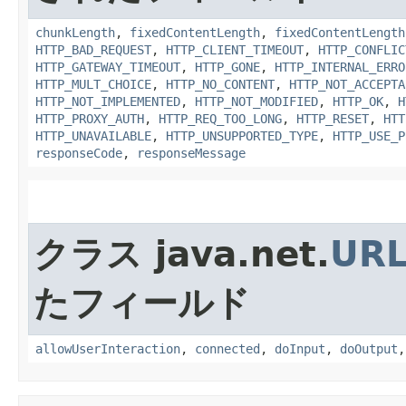
chunkLength
,
fixedContentLength
,
fixedContentLength
HTTP_BAD_REQUEST
,
HTTP_CLIENT_TIMEOUT
,
HTTP_CONFLIC
HTTP_GATEWAY_TIMEOUT
,
HTTP_GONE
,
HTTP_INTERNAL_ERRO
HTTP_MULT_CHOICE
,
HTTP_NO_CONTENT
,
HTTP_NOT_ACCEPTA
HTTP_NOT_IMPLEMENTED
,
HTTP_NOT_MODIFIED
,
HTTP_OK
,
H
HTTP_PROXY_AUTH
,
HTTP_REQ_TOO_LONG
,
HTTP_RESET
,
HTT
HTTP_UNAVAILABLE
,
HTTP_UNSUPPORTED_TYPE
,
HTTP_USE_P
responseCode
,
responseMessage
クラス java.net.
URL
たフィールド
allowUserInteraction
,
connected
,
doInput
,
doOutput