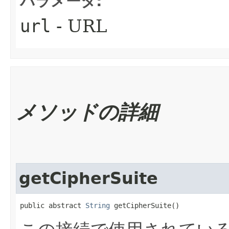
パラメータ:
url
- URL
メソッドの詳細
getCipherSuite
public abstract 
String
 getCipherSuite()