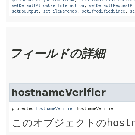
setDefaultAllowUserInteraction
,
setDefaultRequestPr
setDoOutput
,
setFileNameMap
,
setIfModifiedSince
,
se
フィールドの詳細
hostnameVerifier
protected 
HostnameVerifier
 hostnameVerifier
このオブジェクトの
host