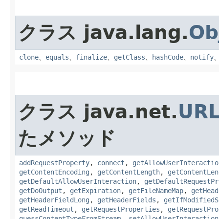
クラス java.lang.
Ob
clone
、
equals
、
finalize
、
getClass
、
hashCode
、
notify
クラス java.net.
URL
たメソッド
addRequestProperty
,
connect
,
getAllowUserInteractio
getContentEncoding
,
getContentLength
,
getContentLen
getDefaultAllowUserInteraction
,
getDefaultRequestPr
getDoOutput
,
getExpiration
,
getFileNameMap
,
getHead
getHeaderFieldLong
,
getHeaderFields
,
getIfModifiedS
getReadTimeout
,
getRequestProperties
,
getRequestPro
guessContentTypeFromStream
,
setAllowUserInteraction