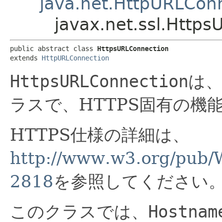
java.net.HttpURLCon
javax.net.ssl.Http
public abstract class 
HttpsURLConnection
extends 
HttpURLConnection
HttpsURLConnection
は
ラスで、HTTPS固有の機
HTTPS仕様の詳細は、
http://www.w3.org/pub/
2818
を参照してください
このクラスでは、
Hostnam