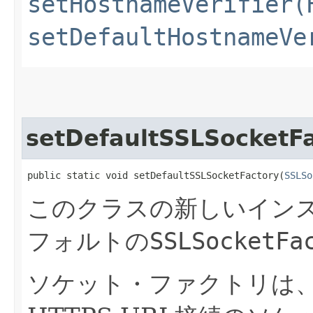
setHostnameVerifier(
setDefaultHostnameVe
setDefaultSSLSocketF
public static void setDefaultSSLSocketFactory​(
SSLSo
このクラスの新しいイン
フォルトの
SSLSocketFa
ソケット・ファクトリは