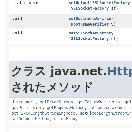
static void
setDefaultSSLSocketFactory
(
SSLSocketFactory
sf)
void
setHostnameVerifier
(
HostnameVerifier
v)
void
setSSLSocketFactory
(
SSLSocketFactory
sf)
クラス java.net.
Htt
されたメソッド
disconnect
,
getErrorStream
,
getFollowRedirects
,
get
getPermission
,
getRequestMethod
,
getResponseCode
,
g
setFixedLengthStreamingMode
,
setFixedLengthStreamin
setRequestMethod
,
usingProxy