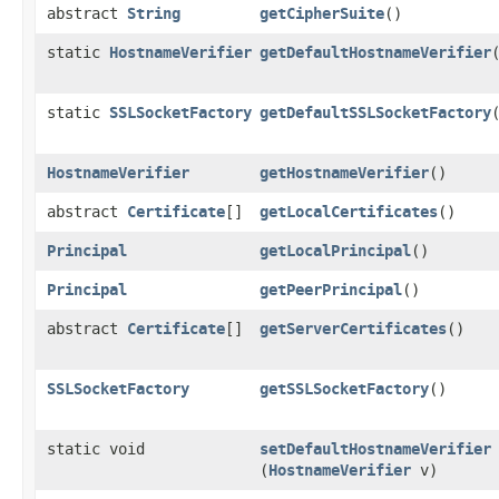
abstract
String
getCipherSuite
()
static
HostnameVerifier
getDefaultHostnameVerifier
static
SSLSocketFactory
getDefaultSSLSocketFactory
HostnameVerifier
getHostnameVerifier
()
abstract
Certificate
[]
getLocalCertificates
()
Principal
getLocalPrincipal
()
Principal
getPeerPrincipal
()
abstract
Certificate
[]
getServerCertificates
()
SSLSocketFactory
getSSLSocketFactory
()
static void
setDefaultHostnameVerifier
(
HostnameVerifier
v)