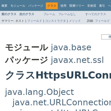
概要
モジュール
パッケージ
クラス
使用
階層ツリー
非推奨
索引
ヘ
前のクラス
次のクラス
フレーム
フレームなし
すべてのクラス
サマリー:
ネスト |
フィールド
|
コンストラクタ
|
メソッド
詳細:
フィールド
モジュール
java.base
パッケージ
javax.net.ssl
クラスHttpsURLConn
java.lang.Object
java.net.URLConnectio