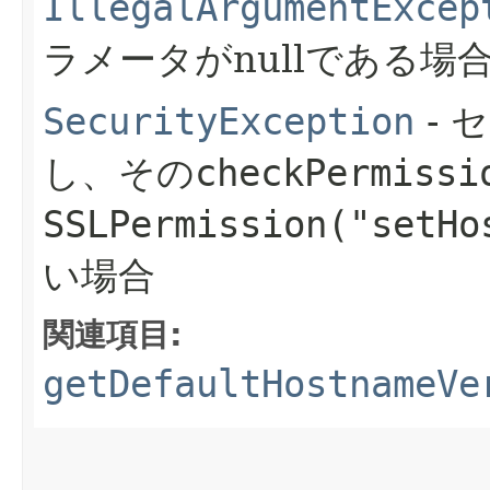
IllegalArgumentExcep
ラメータがnullである場
SecurityException
- 
し、その
checkPermissi
SSLPermission("setHo
い場合
関連項目:
getDefaultHostnameVe