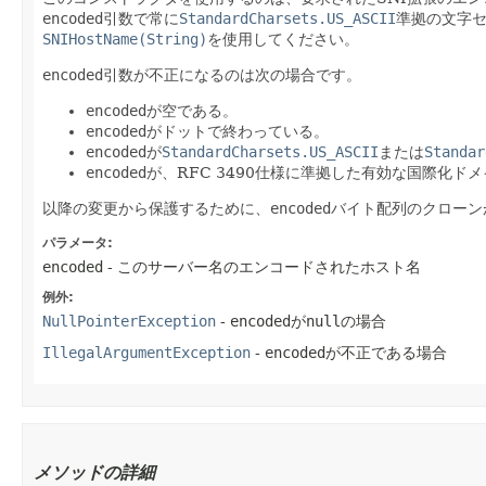
encoded
引数で常に
StandardCharsets.US_ASCII
準拠の文字セ
SNIHostName(String)
を使用してください。
encoded
引数が不正になるのは次の場合です。
encoded
が空である。
encoded
がドットで終わっている。
encoded
が
StandardCharsets.US_ASCII
または
Standar
encoded
が、RFC 3490仕様に準拠した有効な国際化ドメ
以降の変更から保護するために、
encoded
バイト配列のクローン
パラメータ:
encoded
- このサーバー名のエンコードされたホスト名
例外:
NullPointerException
-
encoded
が
null
の場合
IllegalArgumentException
-
encoded
が不正である場合
メソッドの詳細