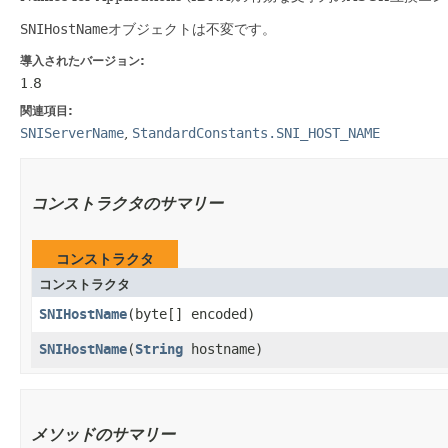
SNIHostName
オブジェクトは不変です。
導入されたバージョン:
1.8
関連項目:
SNIServerName
,
StandardConstants.SNI_HOST_NAME
コンストラクタのサマリー
コンストラクタ
コンストラクタ
SNIHostName
​(byte[] encoded)
SNIHostName
​(
String
hostname)
メソッドのサマリー