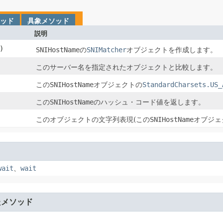
ッド
具象メソッド
説明
)
SNIHostName
の
SNIMatcher
オブジェクトを作成します。
このサーバー名を指定されたオブジェクトと比較します。
この
SNIHostName
オブジェクトの
StandardCharsets.US_
この
SNIHostName
のハッシュ・コード値を返します。
このオブジェクトの文字列表現(この
SNIHostName
オブジェ
wait
、
wait
たメソッド