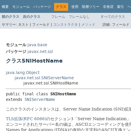
概要
モジュール
パッケージ
クラス
使用
階層ツリー
非推奨
索引
ヘ
前のクラス
次のクラス
フレーム
フレームなし
すべてのクラス
サマリー:
ネスト |
フィールド |
コンストラクタ
|
メソッド
詳細:
フィールド 
モジュール
java.base
パッケージ
javax.net.ssl
クラスSNIHostName
java.lang.Object
javax.net.ssl.SNIServerName
javax.net.ssl.SNIHostName
public final class 
SNIHostName
extends 
SNIServerName
このクラスのインスタンスは、Server Name Indication (SNI)
TLS拡張(RFC 6066)
のセクション3「Server Name Indi
エンコードされたサーバー名の値は、ASCIIエンコーディングを
Names for Applications (IDNA)の有効な文字列のAS