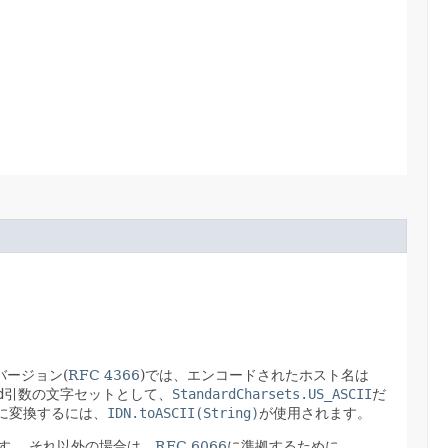
バージョン(
RFC 4366
)では、エンコードされたホスト名は
d
引数の文字セットとして、
StandardCharsets.US_ASCII
だ
名に変換するには、
IDN.toASCII(String)
が使用されます。
す。
それ以外の場合は、
RFC 6066
に準拠するために、