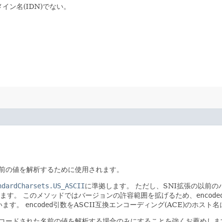
イン名(IDN)でない。
。
名前の値を解析するために使用されます。
ndardCharsets.US_ASCII
に準拠します。
ただし、SNI拡張の以前の
れます。
このメソッドではバージョンの許容範囲を拡げるため、
encode
います。
encoded
引数をASCII互換エンコーディング(ACE)のホスト
ンコードされた名前の値を解析する場合のみにすることを強くお薦めしま