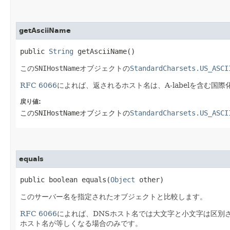
getAsciiName
public 
String
 getAsciiName()
この
SNIHostName
オブジェクトの
StandardCharsets.US_ASCI
RFC 6066
によれば、返されるホスト名は、A-labelを含む国
戻り値:
この
SNIHostName
オブジェクトの
StandardCharsets.US_ASCI
equals
public boolean equals​(
Object
 other)
このサーバー名を指定されたオブジェクトと比較します。
RFC 6066
によれば、DNSホスト名では大文字と小文字は区別
ホスト名が等しくなる場合のみです。