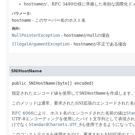
hostname
が、RFC 3490仕様に準拠した有効な国際化ドメ
パラメータ:
hostname
- このサーバー名のホスト名
例外:
NullPointerException
-
hostname
が
null
の場合
IllegalArgumentException
-
hostname
が不正である場合
SNIHostName
public SNIHostName​(byte[] encoded)
指定されたエンコード値を使用して
SNIHostName
を作成します
このメソッドは通常、要求されたSNI拡張のエンコードされた
RFC 6066
により、ホスト名のエンコードされた名前の値は
Sta
UTF-8エンコーディングを使用したバイト文字列として表現さ
けでなく
StandardCharsets.UTF_8
も使用できるようになって
このコンストラクタを使用するのは、要求されたSNI拡張のエ