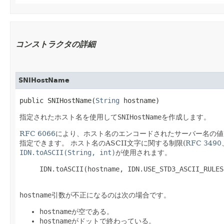
コンストラクタの詳細
SNIHostName
public SNIHostName​(
String
 hostname)
指定されたホスト名を使用して
SNIHostName
を作成します。
RFC 6066
により、ホスト名のエンコードされたサーバー名の値
指定できます。
ホスト名のASCII文字に関する制限(
RFC 3490
IDN.toASCII(String, int)
が使用されます。
     IDN.toASCII(hostname, IDN.USE_STD3_ASCII_RULES)
hostname
引数が不正になるのは次の場合です。
hostname
が空である。
hostname
がドットで終わっている。