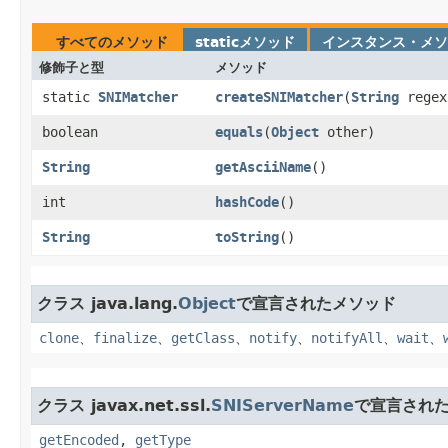
すべてのメソッド
staticメソッド
インスタンス・メソ
修飾子と型
メソッド
static
SNIMatcher
createSNIMatcher
​(
String
regex
boolean
equals
​(
Object
other)
String
getAsciiName
()
int
hashCode
()
String
toString
()
クラス java.lang.
Object
で宣言されたメソッド
clone
、
finalize
、
getClass
、
notify
、
notifyAll
、
wait
、
クラス javax.net.ssl.
SNIServerName
で宣言され
getEncoded
,
getType