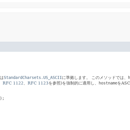
は
StandardCharsets.US_ASCII
に準拠します。
このメソッドでは、
、
RFC 1122
、
RFC 1123
を参照)を強制的に適用し、
hostname
をAS
;
