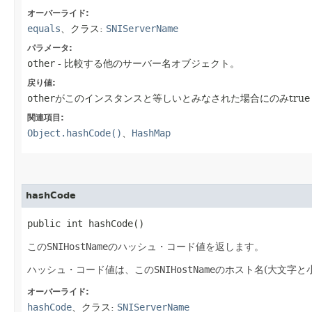
オーバーライド:
equals
、クラス:
SNIServerName
パラメータ:
other
- 比較する他のサーバー名オブジェクト。
戻り値:
other
がこのインスタンスと等しいとみなされた場合にのみtrue
関連項目:
Object.hashCode()
、
HashMap
hashCode
public int hashCode()
この
SNIHostName
のハッシュ・コード値を返します。
ハッシュ・コード値は、この
SNIHostName
のホスト名(大文字と
オーバーライド:
hashCode
、クラス:
SNIServerName