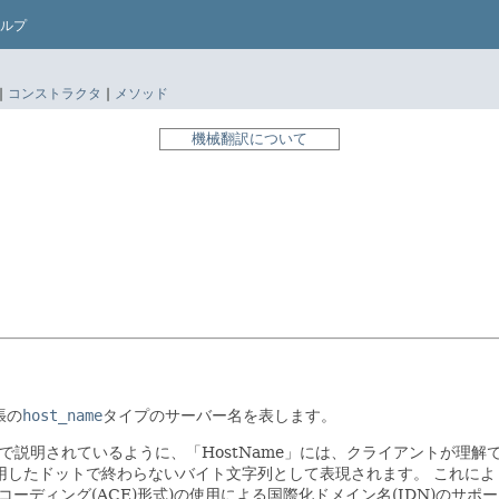
ルプ
|
コンストラクタ
|
メソッド
機械翻訳について
拡張の
host_name
タイプのサーバー名を表します。
cation」で説明されているように、「HostName」には、クライアント
使用したドットで終わらないバイト文字列として表現されます。
これによ
CII互換エンコーディング(ACE)形式)の使用による国際化ドメイン名(IDN)の