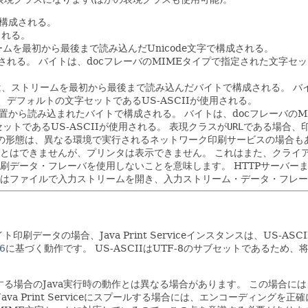
字で構成される。
される。
リームを最初から最後まで読み込んだUnicode文字で構成される。
成される。
バイトは、docフレーバのMIMEタイプで指定された文字セ
。
ータは、ストリームを最初から最後まで読み込んだバイトで構成される。
バ
デフォルトの文字セットであるUS-ASCIIが使用される。
RL位置から読み込まれたバイトで構成される。
バイトは、docフレーバの
トであるUS-ASCIIが使用される。
表現クラスが
URL
である場合、
の形態は、異なる環境で実行されるネットワーク印刷サービスの場合も
とはできませんが、プリンタは表示できません。
これはまた、クライ
刷データ・フレーバを使用しないことを意味します。
HTTPサーバー
はファイルで入力ストリームを開き、入力ストリーム・データ・フレー
印刷データの場合、Java Print Serviceインスタンスは、US
6
に基づく動作です。
US-ASCIIはUTF-8のサブセットであるため
る場合のJava実行時の動作とは異なる場合があります。
この場合には
a Print Serviceにスプールする場合には、エンコーディングを