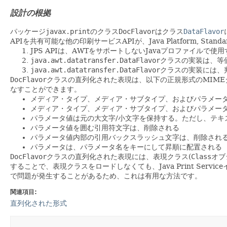
設計の根拠
パッケージ
javax.print
のクラス
DocFlavor
はクラス
DataFlavor
APIを共有可能な他の印刷サービスAPIが、Java Platform, S
JPS APIは、AWTをサポートしないJavaプロファイルで
java.awt.datatransfer.DataFlavor
クラスの実装は、等
java.awt.datatransfer.DataFlavor
クラスの実装には、
DocFlavor
クラスの直列化された表現は、以下の正規形式のMIME
なすことができます。
メディア・タイプ、メディア・サブタイプ、およびパラメー
メディア・タイプ、メディア・サブタイプ、およびパラメー
パラメータ値は元の大文字/小文字を保持する。ただし、テキ
パラメータ値を囲む引用符文字は、削除される
パラメータ値内部の引用バックスラッシュ文字は、削除され
パラメータは、パラメータ名をキーにして昇順に配置される
DocFlavor
クラスの直列化された表現には、表現クラス(
Class
オブ
することで、表現クラスをロードしなくても、Java Print S
で問題が発生することがあるため、これは有用な方法です。
関連項目:
直列化された形式