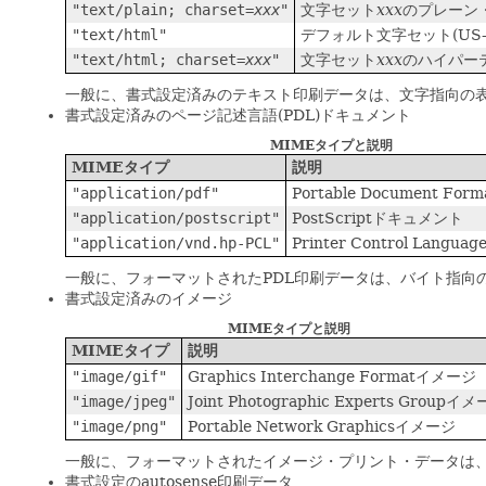
"text/plain; charset=
xxx
"
文字セット
xxx
のプレーン
"text/html"
デフォルト文字セット(US
"text/html; charset=
xxx
"
文字セット
xxx
のハイパー
一般に、書式設定済みのテキスト印刷データは、文字指向の表現クラ
書式設定済みのページ記述言語(PDL)ドキュメント
MIMEタイプと説明
MIMEタイプ
説明
"application/pdf"
Portable Document F
"application/postscript"
PostScriptドキュメント
"application/vnd.hp-PCL"
Printer Control Lang
一般に、フォーマットされたPDL印刷データは、バイト指向
書式設定済みのイメージ
MIMEタイプと説明
MIMEタイプ
説明
"image/gif"
Graphics Interchange Formatイメージ
"image/jpeg"
Joint Photographic Experts Groupイ
"image/png"
Portable Network Graphicsイメージ
一般に、フォーマットされたイメージ・プリント・データは、
書式設定のautosense印刷データ