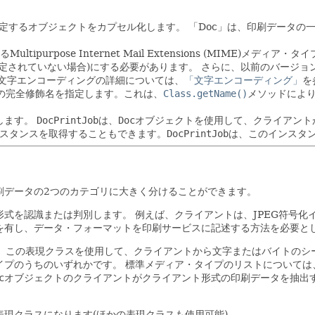
定するオブジェクトをカプセル化します。
「Doc」は、印刷データの
rpose Internet Mail Extensions (MIME)メディア・タイ
指定されていない場合)にする必要があります。
さらに、以前のバージョン
る文字エンコーディングの詳細については、
「文字エンコーディング」
を
の完全修飾名を指定します。これは、
Class.getName()
メソッドによ
します。
DocPrintJob
は、
Doc
オブジェクトを使用して、クライアント
ンスタンスを取得することもできます。
DocPrintJob
は、このインスタ
刷データの2つのカテゴリに大きく分けることができます。
形式を認識または判別します。
例えば、クライアントは、JPEG符号化
を有し、データ・フォーマットを印刷サービスに記述する方法を必要と
。この表現クラスを使用して、クライアントから文字またはバイトのシ
イプのうちのいずれかです。
標準メディア・タイプのリストについては、Interne
c
オブジェクトのクライアントがクライアント形式の印刷データを抽出
現クラスになります(ほかの表現クラスも使用可能)。