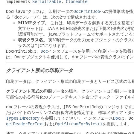
implements 
Serializable
, 
Cloneable
DocFlavor
クラスは、印刷データの
DocPrintJob
への提供形式を指
る「docフレーバ」は、次の2つで構成されます。
MIMEタイプ。
これは、印刷データを解釈する方法を指定するMultipu
文字セットは、IANA MIME優先名または正規名(優先名が
認識可能です。
Javaプラットフォームでサポートされてい
表現クラス名。
実印刷データの出力元オブジェクトのクラス
ラス名は
"[C"
になります。
DocPrintJob
は、
Doc
インタフェースを使用して印刷データを取得
は、
Doc
オブジェクトを使用して、docフレーバの表現クラスのイ
クライアント形式の印刷データ
印刷データは、クライアント形式の印刷データとサービス形式の印
クライアント形式の印刷データ
の場合、クライアントは印刷データ
可能性のある符号化のプレーンテキストを含むディスク・ファイル
docフレーバの表現クラスは、JPS
DocPrintJob
のコンジットです
たはバイトのシーケンスの解釈方法を指定する、標準メディア・タ
Types Directory
を参照してください。
インタフェース
Doc
は、
Do
getReaderForText
および
getStreamForBytes()
を提供します。
通常、クライアント形式の印刷データは、次のどれかの印刷データ表