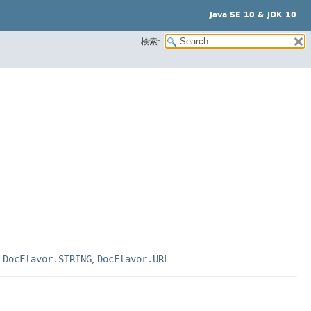
Java SE 10 & JDK 10
検索:
,
DocFlavor.STRING
,
DocFlavor.URL