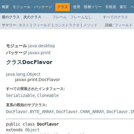
概要
モジュール
パッケージ
クラス
使用
階層ツリー
非推奨
索引
ヘ
前のクラス
次のクラス
フレーム
フレームなし
すべてのクラス
サマリー:
ネスト
|
フィールド
|
コンストラクタ
|
メソッド
詳細:
フィールド
モジュール
java.desktop
パッケージ
javax.print
クラスDocFlavor
java.lang.Object
javax.print.DocFlavor
すべての実装されたインタフェース:
Serializable
,
Cloneable
直系の既知のサブクラス:
DocFlavor.BYTE_ARRAY
,
DocFlavor.CHAR_ARRAY
,
DocFlavor.I
public class 
DocFlavor
extends 
Object