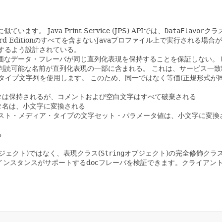
に似ています。
Java Print Service (JPS) APIでは、
DataFlavor
クラ
tandard Editionのすべてを含まないJavaプロファイル上で実行され
使用するよう設計されている。
価なデータ・フレーバが同じ直列化表現を保持することを保証しない。
判読可能な名前が直列化表現の一部に含まれる。
これは、サービス一致
タイプ文字列を使用します。
このため、同一ではなく等価(正規形式が同
タは保持されるが、コメントおよび空白文字はすべて破棄される
タ名は、小文字に変換される
スト・メディア・タイプの文字セット・パラメータ値は、小文字に変換
る
ジェクト)ではなく、表現クラス(
String
オブジェクト)の完全修飾クラ
erviceインスタンスがサポートするdocフレーバを検証できます。クラ