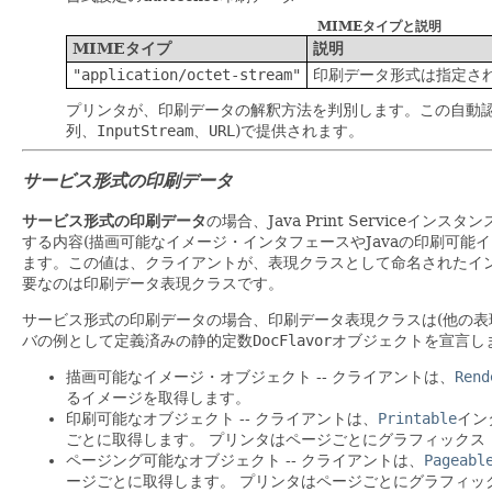
MIMEタイプと説明
MIMEタイプ
説明
"application/octet-stream"
印刷データ形式は指定されな
プリンタが、印刷データの解釈方法を判別します。この自動
列、
InputStream
、
URL
)で提供されます。
サービス形式の印刷データ
サービス形式の印刷データ
の場合、Java Print Serviceイ
する内容(描画可能なイメージ・インタフェースやJavaの印刷可能
ます。この値は、クライアントが、表現クラスとして命名されたイン
要なのは印刷データ表現クラスです。
サービス形式の印刷データの場合、印刷データ表現クラスは(他の表
バの例として定義済みの静的定数
DocFlavor
オブジェクトを宣言し
描画可能なイメージ・オブジェクト -- クライアントは、
Rend
るイメージを取得します。
印刷可能なオブジェクト -- クライアントは、
Printable
イン
ごとに取得します。
プリンタはページごとにグラフィックス
ページング可能なオブジェクト -- クライアントは、
Pageabl
ージごとに取得します。
プリンタはページごとにグラフィッ