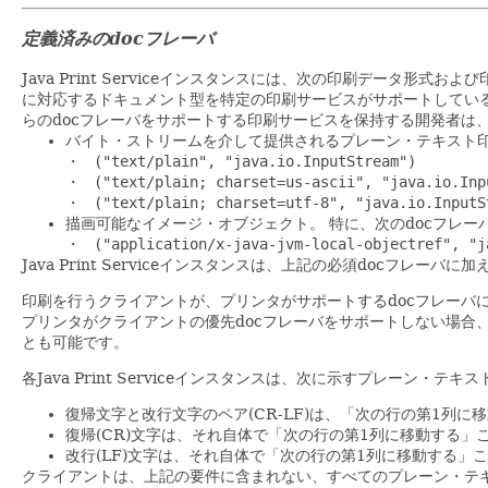
定義済みのdocフレーバ
Java Print Serviceインスタンスには、次の印刷データ形式
に対応するドキュメント型を特定の印刷サービスがサポートしてい
らのdocフレーバをサポートする印刷サービスを保持する開発者は
バイト・ストリームを介して提供されるプレーン・テキスト
・
("text/plain", "java.io.InputStream")
・
("text/plain; charset=us-ascii", "java.io.Inp
・
("text/plain; charset=utf-8", "java.io.InputS
描画可能なイメージ・オブジェクト。
特に、次のdocフレ
・
("application/x-java-jvm-local-objectref", "j
Java Print Serviceインスタンスは、上記の必須docフレ
印刷を行うクライアントが、プリンタがサポートするdocフレーバ
プリンタがクライアントの優先docフレーバをサポートしない場
とも可能です。
各Java Print Serviceインスタンスは、次に示すプレーン
復帰文字と改行文字のペア(CR-LF)は、「次の行の第1列に
復帰(CR)文字は、それ自体で「次の行の第1列に移動する」
改行(LF)文字は、それ自体で「次の行の第1列に移動する」
クライアントは、上記の要件に含まれない、すべてのプレーン・テ