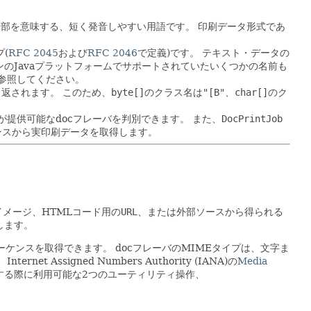
一部を意味する、短く発音しやすい用語です。
印刷データ形式であ
プ(
RFC 2045
および
RFC 2046
で定義)です。
テキスト・データの
のJavaプラットフォームでサポートされていたいくつかの名前も
参照してください。
り返されます。
このため、
byte[]
のクラス名は
"[B"
、
char[]
のク
が提供可能なdocフレーバを判別できます。
また、
DocPrintJob
ンスから実印刷データを取得します。
イメージ、HTMLコード用の
URL
、または外部ソースから得られる
します。
ーケンスを取得できます。
docフレーバのMIMEタイプは、文字ま
t Assigned Numbers Authority (IANA)の
Media
する際に利用可能な2つのユーティリティ操作、