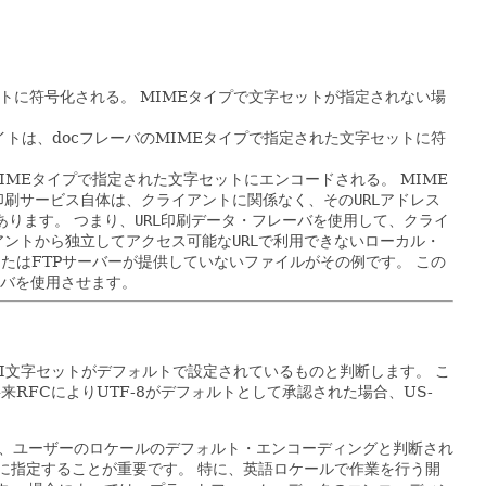
ットに符号化される。
MIMEタイプで文字セットが指定されない場
イトは、docフレーバのMIMEタイプで指定された文字セットに符
MIMEタイプで指定された文字セットにエンコードされる。
MIME
印刷サービス自体は、クライアントに関係なく、その
URL
アドレス
あります。
つまり、
URL
印刷データ・フレーバを使用して、クライ
アントから独立してアクセス可能な
URL
で利用できないローカル・
またはFTPサーバーが提供していないファイルがその例です。
この
バを使用させます。
-ASCII文字セットがデフォルトで設定されているものと判断します。
こ
、将来RFCによりUTF-8がデフォルトとして承認された場合、US-
、ユーザーのロケールのデフォルト・エンコーディングと判断され
正確に指定することが重要です。
特に、英語ロケールで作業を行う開