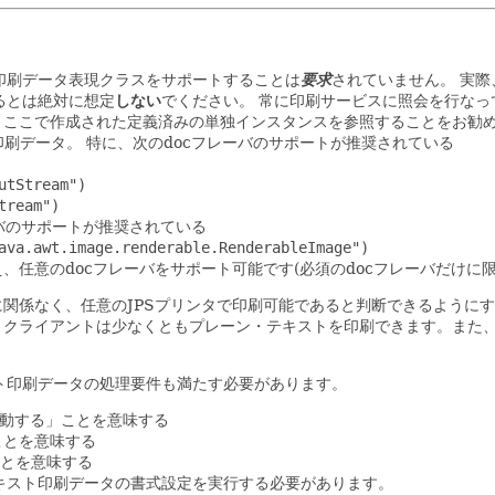
および印刷データ表現クラスをサポートすることは
要求
されていません。
実際
るとは絶対に想定
しない
でください。
常に印刷サービスに照会を行なっ
、ここで作成された定義済みの単独インスタンスを参照することをお勧
印刷データ。
特に、次のdocフレーバのサポートが推奨されている
utStream")
tream")
ーバのサポートが推奨されている
ava.awt.image.renderable.RenderableImage")
ーバに加え、任意のdocフレーバをサポート可能です(必須のdocフレーバだけ
に関係なく、任意のJPSプリンタで印刷可能であると判断できるようにす
合、クライアントは少なくともプレーン・テキストを印刷できます。また
・テキスト印刷データの処理要件も満たす必要があります。
移動する」ことを意味する
ことを意味する
ことを意味する
キスト印刷データの書式設定を実行する必要があります。