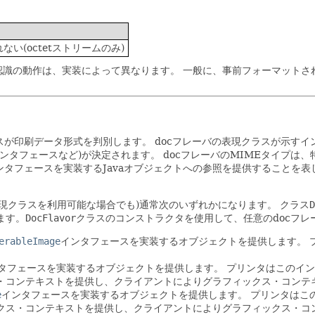
い(octetストリームのみ)
認識の動作は、実装によって異なります。
一般に、事前フォーマットさ
ンスタンスが印刷データ形式を判別します。
docフレーバの表現クラスが示す
インタフェースなど)が決定されます。
docフレーバのMIMEタイプは、
タフェースを実装するJavaオブジェクトへの参照を提供することを表
現クラスを利用可能な場合でも)通常次のいずれかになります。
クラス
D
ます。
DocFlavor
クラスのコンストラクタを使用して、任意のdocフレ
erableImage
インタフェースを実装するオブジェクトを提供します。
タフェースを実装するオブジェクトを提供します。
プリンタはこのイン
・コンテキストを提供し、クライアントによりグラフィックス・コンテ
e
インタフェースを実装するオブジェクトを提供します。
プリンタはこ
クス・コンテキストを提供し、クライアントによりグラフィックス・コ