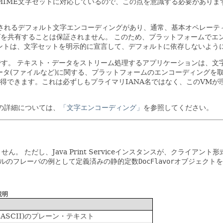
MIME文字セットに対応しているので、この点を意識する必要がありま
定されるデフォルト文字エンコーディングがあり、通常、基本オペレー
グを共有することは保証されません。
このため、プラットフォームでエ
るクライアントは、文字セットを明示的に宣言して、デフォルトに依存しないよ
です。
テキスト・データをストリーム処理するアプリケーションは、文字
タ(ファイルなど)に関する、プラットフォームのエンコーディングを
得できます。これは必ずしもプライマリIANA名ではなく、このVMが
の詳細については、
「文字エンコーディング」
を参照してください。
ません。
ただし、Java Print Serviceインスタンスが、クライ
ルのフレーバの例として定義済みの静的定数
DocFlavor
オブジェクトを
説明
ASCII)のプレーン・テキスト