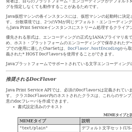
発者は、自らのプラットフォーム・エンコーディングがデフォルト
グを指定しなくても動作することがあるためです。
Java仮想マシンの各インスタンスには、仮想マシンの起動時に決
す。
分散環境では、2つのVMが同じデフォルト・エンコーディン
らJava Print Serviceインスタンスにストリーム処理す
優先される形式は、エンコーディングの正式なIANAプライマリ名
め、ホスト・プラットフォームのエンコーディングで保存されたデー
プでの使用に適した
CharSet
は、
DocFlavor.hostEncoding
から取
義された* HOST
DocFlavors
を使用することができます。
Javaプラットフォームでサポートされている文字エンコーディング
推奨されるDocFlavor
Java Print Service APIでは、必須の
DocFlavors
は定義されてい
す。
クラス
DocFlavor
内のネストされたクラスは、これらのサンプ
意のdocフレーバを作成できます。
書式設定済みのテキスト
MIMEタイプと
MIMEタイプ
説明
"text/plain"
デフォルト文字セット(US-