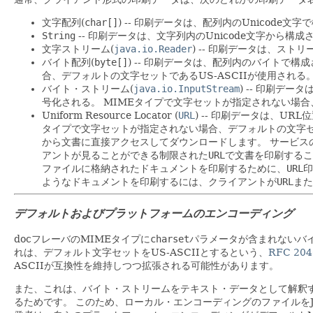
文字配列(
char[]
) -- 印刷データは、配列内のUnicode文
String
-- 印刷データは、文字列内のUnicode文字から構成
文字ストリーム(
java.io.Reader
) -- 印刷データは、スト
バイト配列(
byte[]
) -- 印刷データは、配列内のバイトで構
合、デフォルトの文字セットであるUS-ASCIIが使用される
バイト・ストリーム(
java.io.InputStream
) -- 印刷デ
号化される。
MIMEタイプで文字セットが指定されない場合、
Uniform Resource Locator (
URL
) -- 印刷データは、U
タイプで文字セットが指定されない場合、デフォルトの文字セッ
から文書に直接アクセスしてダウンロードします。
サービス
アントが見ることができる制限された
URL
で文書を印刷するこ
ファイルに格納されたドキュメントを印刷するために、
URL
印
ようなドキュメントを印刷するには、クライアントが
URL
また
デフォルトおよびプラットフォームのエンコーディング
docフレーバのMIMEタイプに
charset
パラメータが含まれないバイト
れは、デフォルト文字セットをUS-ASCIIとするという、
RFC 204
ASCIIが互換性を維持しつつ拡張される可能性があります。
また、これは、バイト・ストリームをテキスト・データとして解釈す
るためです。
このため、ローカル・エンコーディングのファイルをJav