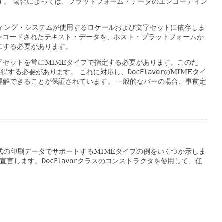
す。
場合によっては、プラットフォーム・データのエンコーディン
ティング・システムが使用するロケールおよび文字セットに依存しま
ンコードされたテキスト・データを、ホスト・プラットフォームか
うにする必要があります。
セットを常にMIMEタイプで指定する必要があります。このた
取得する必要があります。
これに対応し、
DocFlavor
のMIMEタイ
理解できることが保証されています。
一般的なバーの場合、事前定
アント形式の印刷データでサポートするMIMEタイプの例をいくつか示しま
宣言します。
DocFlavor
クラスのコンストラクタを使用して、任