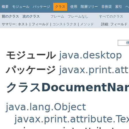
概要
モジュール
パッケージ
クラス
使用
階層ツリー
非推奨
索引
ヘ
前のクラス
次のクラス
フレーム
フレームなし
すべてのクラス
サマリー:
ネスト |
フィールド |
コンストラクタ
|
メソッド
詳細:
フィールド 
モジュール
java.desktop
パッケージ
javax.print.at
クラスDocumentNa
java.lang.Object
javax.print.attribute.T