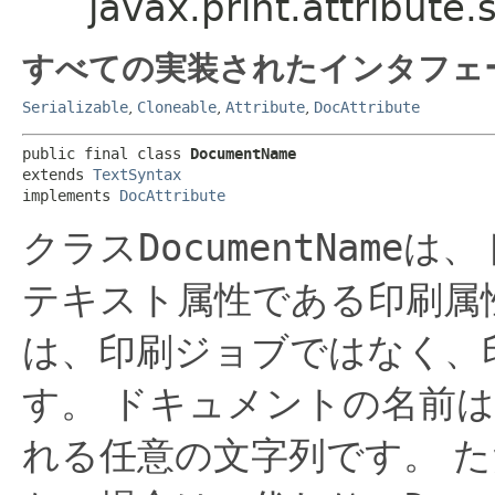
javax.print.attribu
すべての実装されたインタフェ
Serializable
,
Cloneable
,
Attribute
,
DocAttribute
public final class 
DocumentName
extends 
TextSyntax
implements 
DocAttribute
クラス
DocumentName
は、
テキスト属性である印刷属
は、印刷ジョブではなく、
す。
ドキュメントの名前は
れる任意の文字列です。
た