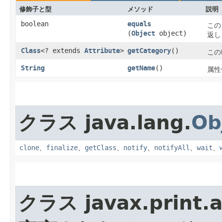
修飾子と型
メソッド
説明
boolean
equals
この
(
Object
object)
返し
Class
<? extends
Attribute
>
getCategory
()
この
String
getName
()
属性
クラス java.lang.
Ob
clone
、
finalize
、
getClass
、
notify
、
notifyAll
、
wait
、
クラス javax.print.a