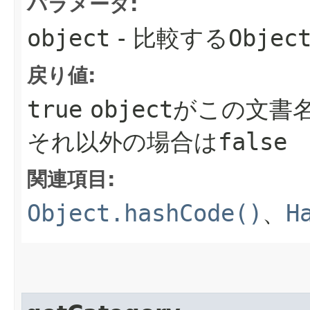
パラメータ:
object
- 比較する
Objec
戻り値:
true
object
がこの文書
それ以外の場合は
false
関連項目:
Object.hashCode()
、
H