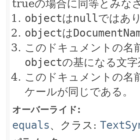
trueの場合に同等とみな
object
は
null
ではあ
object
は
DocumentNa
このドキュメントの名
object
の基になる文字
このドキュメントの名
ケールが同じである。
オーバーライド:
equals
、クラス:
TextSy