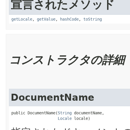
宣言されたメソッド
getLocale
,
getValue
,
hashCode
,
toString
コンストラクタの詳細
DocumentName
public DocumentName​(
String
 documentName,

Locale
 locale)