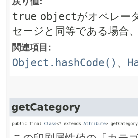
戻り値:
true
object
がオペレー
セージと同等である場合
関連項目:
Object.hashCode()
、
H
getCategory
public final 
Class
<? extends 
Attribute
> getCategory