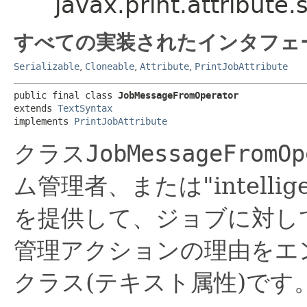
javax.print.attribut
すべての実装されたインタフェ
Serializable
,
Cloneable
,
Attribute
,
PrintJobAttribute
public final class 
JobMessageFromOperator
extends 
TextSyntax
implements 
PrintJobAttribute
クラス
JobMessageFromOp
ム管理者、または"intell
を提供して、ジョブに対し
管理アクションの理由をエ
クラス(テキスト属性)です