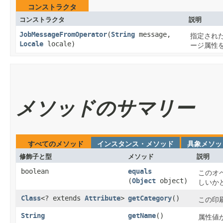
コンストラクタ
コンストラクタ
説明
JobMessageFromOperator
​(
String
message,
指定され
Locale
locale)
ージ属性
メソッドのサマリー
すべてのメソッド
インスタンス・メソッド
具象メソッ
修飾子と型
メソッド
説明
boolean
equals
このオ
(
Object
object)
しいか
Class
<? extends
Attribute
>
getCategory
()
この印
String
getName
()
属性値