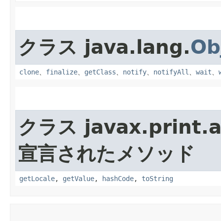
クラス java.lang.
Ob
clone
、
finalize
、
getClass
、
notify
、
notifyAll
、
wait
、
クラス javax.print.a
宣言されたメソッド
getLocale
,
getValue
,
hashCode
,
toString