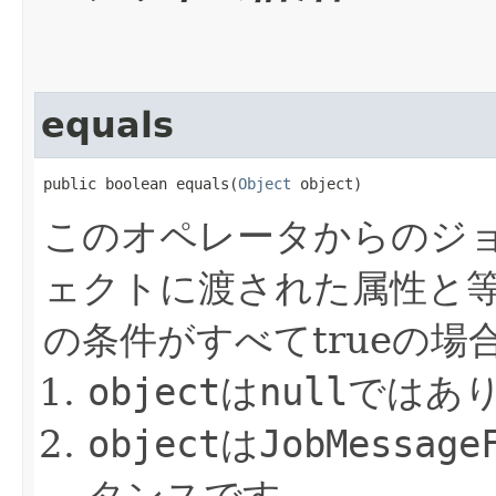
equals
public boolean equals​(
Object
 object)
このオペレータからのジ
ェクトに渡された属性と
の条件がすべてtrueの
object
は
null
ではあ
object
は
JobMessage