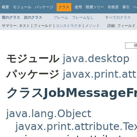
概要
モジュール
パッケージ
クラス
使用
階層ツリー
非推奨
索引
ヘ
前のクラス
次のクラス
フレーム
フレームなし
すべてのクラス
サマリー:
ネスト |
フィールド |
コンストラクタ
|
メソッド
詳細:
フィールド 
モジュール
java.desktop
パッケージ
javax.print.at
クラスJobMessageFr
java.lang.Object
javax.print.attribute.T