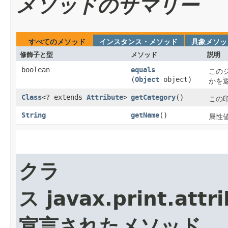
メソッドのサマリー
すべてのメソッド
インスタンス・メソッド
具象メソッ
修飾子と型
メソッド
説明
boolean
equals
この
(
Object
object)
かを
Class
<? extends
Attribute
>
getCategory
()
この
String
getName
()
属性
クラ
ス javax.print.attri
宣言されたメソッド