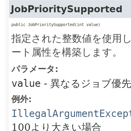
JobPrioritySupported
public JobPrioritySupported​(int value)
指定された整数値を使用
ート属性を構築します。
パラメータ:
value
- 異なるジョブ優
例外:
IllegalArgumentExcep
100より大きい場合