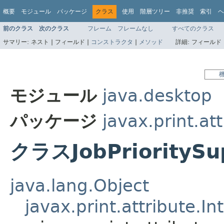
概要
モジュール
パッケージ
クラス
使用
階層ツリー
非推奨
索引
ヘ
前のクラス
次のクラス
フレーム
フレームなし
すべてのクラス
サマリー:
ネスト |
フィールド |
コンストラクタ
|
メソッド
詳細:
フィールド 
モジュール
java.desktop
パッケージ
javax.print.at
クラスJobPrioritySu
java.lang.Object
javax.print.attribute.I