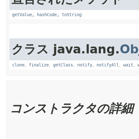
getValue
,
hashCode
,
toString
クラス java.lang.
Ob
clone
、
finalize
、
getClass
、
notify
、
notifyAll
、
wait
、
コンストラクタの詳細