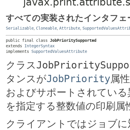
javax.print.attribute
すべての実装されたインタフェ
Serializable
,
Cloneable
,
Attribute
,
SupportedValuesAttri
public final class 
JobPrioritySupported
extends 
IntegerSyntax
implements 
SupportedValuesAttribute
クラス
JobPrioritySuppo
タンスが
JobPriority
属
およびサポートされている
を指定する整数値の印刷属
クライアントではジョブに