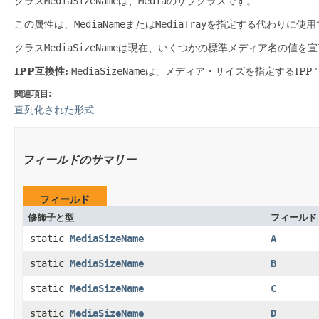
クラス
MediaSizeName
は、
Media
のサブクラスです。
この属性は、
MediaName
または
MediaTray
を指定する代わりに使用
クラス
MediaSizeName
は現在、いくつかの標準メディア名の値を宣
IPP互換性:
MediaSizeName
は、メディア・サイズを指定するIPP "
関連項目:
直列化された形式
フィールドのサマリー
フィールド
修飾子と型
フィールド
static
MediaSizeName
A
static
MediaSizeName
B
static
MediaSizeName
C
static
MediaSizeName
D