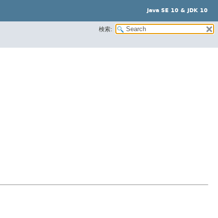
Java SE 10 & JDK 10
検索: