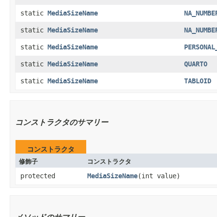
static
MediaSizeName
NA_NUMBE
static
MediaSizeName
NA_NUMBE
static
MediaSizeName
PERSONAL
static
MediaSizeName
QUARTO
static
MediaSizeName
TABLOID
コンストラクタのサマリー
コンストラクタ
修飾子
コンストラクタ
protected
MediaSizeName
​(int value)