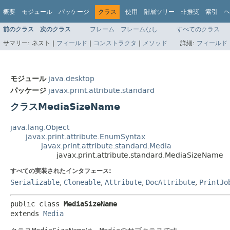
概要
モジュール
パッケージ
クラス
使用
階層ツリー
非推奨
索引
ヘ
前のクラス
次のクラス
フレーム
フレームなし
すべてのクラス
サマリー:
ネスト |
フィールド
|
コンストラクタ
|
メソッド
詳細:
フィールド
モジュール
java.desktop
パッケージ
javax.print.attribute.standard
クラスMediaSizeName
java.lang.Object
javax.print.attribute.EnumSyntax
javax.print.attribute.standard.Media
javax.print.attribute.standard.MediaSizeName
すべての実装されたインタフェース:
Serializable
,
Cloneable
,
Attribute
,
DocAttribute
,
PrintJo
public class 
MediaSizeName
extends 
Media