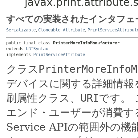
javax.print.attribute
すべての実装されたインタフェ
Serializable
,
Cloneable
,
Attribute
,
PrintServiceAttribut
public final class 
PrinterMoreInfoManufacturer
extends 
URISyntax
implements 
PrintServiceAttribute
クラス
PrinterMoreInfoM
デバイスに関する詳細情報
刷属性クラス、
URI
です。
エンド・ユーザーが消費す
Service APIの範囲外の