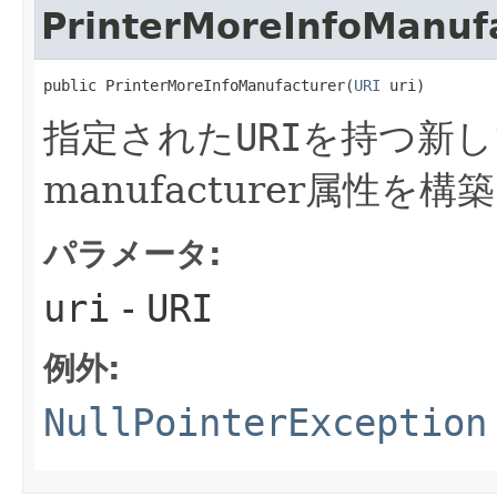
PrinterMoreInfoManuf
public PrinterMoreInfoManufacturer​(
URI
 uri)
指定された
URI
を持つ新しい
manufacturer属性を
パラメータ:
uri
-
URI
例外:
NullPointerException