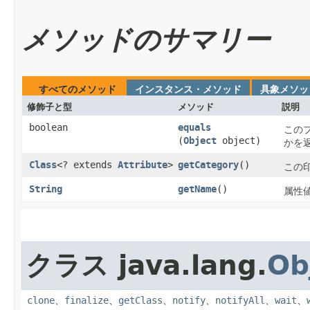
メソッドのサマリー
すべてのメソッド
インスタンス・メソッド
具象メソッ
修飾子と型
メソッド
説明
boolean
equals
この
(
Object
object)
かを
Class
<? extends
Attribute
>
getCategory
()
この
String
getName
()
属性
クラス java.lang.
Ob
clone
、
finalize
、
getClass
、
notify
、
notifyAll
、
wait
、