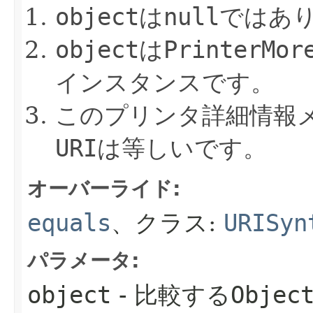
object
は
null
ではあ
object
は
PrinterMor
インスタンスです。
このプリンタ詳細情報
URI
は等しいです。
オーバーライド:
equals
、クラス:
URISyn
パラメータ:
object
- 比較する
Objec