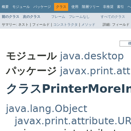
概要
モジュール
パッケージ
クラス
使用
階層ツリー
非推奨
索引
ヘ
前のクラス
次のクラス
フレーム
フレームなし
すべてのクラス
サマリー:
ネスト |
フィールド |
コンストラクタ
|
メソッド
詳細:
フィールド 
モジュール
java.desktop
パッケージ
javax.print.at
クラスPrinterMoreIn
java.lang.Object
javax.print.attribute.U