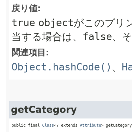
戻り値:
true
object
がこのプリ
当する場合は、
false
、
関連項目:
Object.hashCode()
、
H
getCategory
public final 
Class
<? extends 
Attribute
> getCategory