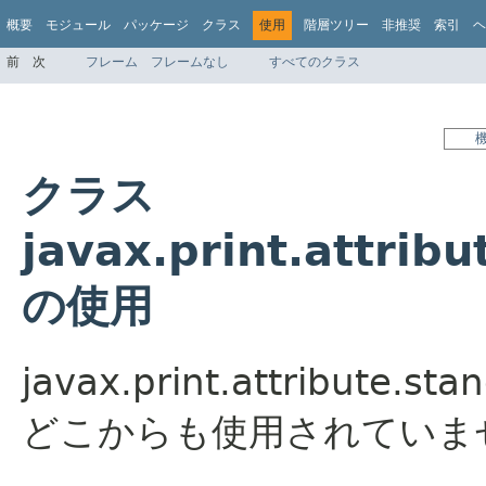
概要
モジュール
パッケージ
クラス
使用
階層ツリー
非推奨
索引
ヘ
前
次
フレーム
フレームなし
すべてのクラス
クラス
javax.print.attrib
の使用
javax.print.attribute.s
どこからも使用されていま