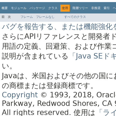
概要
モジュール
パッケージ
クラス
使用
階層ツリー
非推奨
索引
ヘ
前
次
フレーム
フレームなし
すべてのクラス
バグを報告する、または機能強化
さらにAPIリファレンスと開発者
用語の定義、回避策、および作業
説明が含まれている
「Java S
い。
Javaは、米国およびその他の国に
の商標または登録商標です。
Copyright
© 1993, 2018, Oracle 
Parkway, Redwood Shores, CA
All rights reserved.
使用は
「ラ