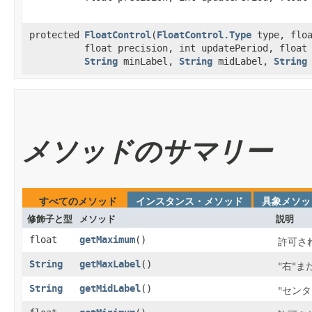
protected
FloatControl
​(
FloatControl.Type
type, floa
float precision, int updatePeriod, float
String
minLabel,
String
midLabel,
String
メソッドのサマリー
すべてのメソッド
インスタンス・メソッド
具象メソッ
修飾子と型
メソッド
説明
float
getMaximum
()
許可さ
String
getMaxLabel
()
"右"
String
getMidLabel
()
"セン