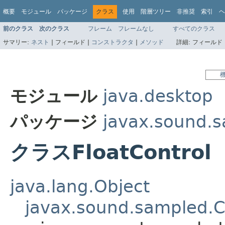
概要
モジュール
パッケージ
クラス
使用
階層ツリー
非推奨
索引
ヘ
前のクラス
次のクラス
フレーム
フレームなし
すべてのクラス
サマリー:
ネスト
|
フィールド |
コンストラクタ
|
メソッド
詳細:
フィールド 
モジュール
java.desktop
パッケージ
javax.sound.
クラスFloatControl
java.lang.Object
javax.sound.sampled.C