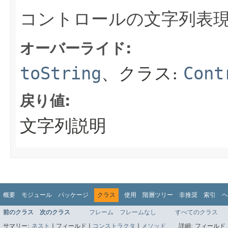
コントロールの文字列表
オーバーライド:
toString
、クラス:
Cont
戻り値:
文字列説明
概要
モジュール
パッケージ
クラス
使用
階層ツリー
非推奨
索引
ヘ
前のクラス
次のクラス
フレーム
フレームなし
すべてのクラス
サマリー:
ネスト
|
フィールド |
コンストラクタ
|
メソッド
詳細:
フィールド 