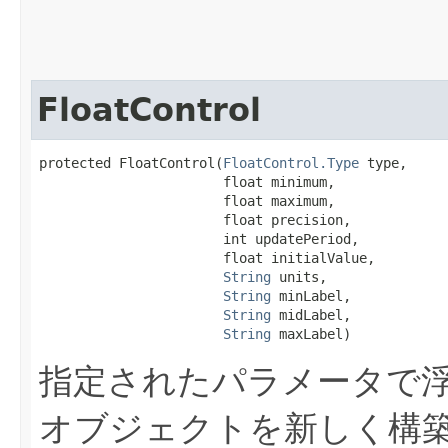
FloatControl
protected FloatControl​(
FloatControl.Type
 type,

                       float minimum,

                       float maximum,

                       float precision,

                       int updatePeriod,

                       float initialValue,

String
 units,

String
 minLabel,

String
 midLabel,

String
 maxLabel)
指定されたパラメータで
オブジェクトを新しく構