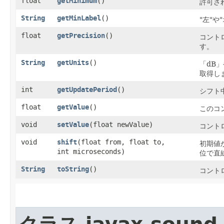
float
getMinimum
()
許可さ
String
getMinLabel
()
"左"
float
getPrecision
()
コント
す。
String
getUnits
()
「dB
取得し
int
getUpdatePeriod
()
シフト
float
getValue
()
このコ
void
setValue
​(float newValue)
コント
void
shift
​(float from, float to,
初期値
int microseconds)
位で直
String
toString
()
コント