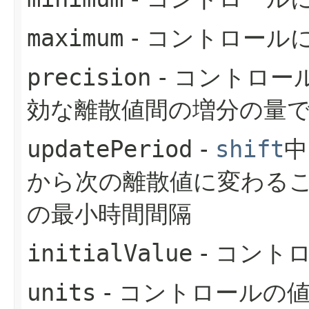
maximum
- コントロール
precision
- コントロー
効な離散値間の増分の量
updatePeriod
-
shift
中
から次の離散値に変わる
の最小時間間隔
initialValue
- コント
units
- コントロールの