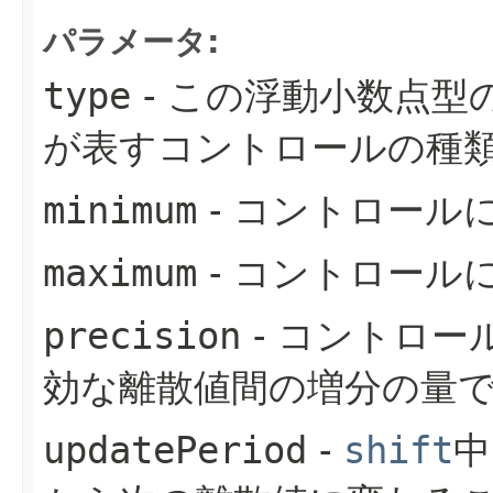
パラメータ:
type
- この浮動小数点
が表すコントロールの種
minimum
- コントロール
maximum
- コントロール
precision
- コントロー
効な離散値間の増分の量
updatePeriod
-
shift
中