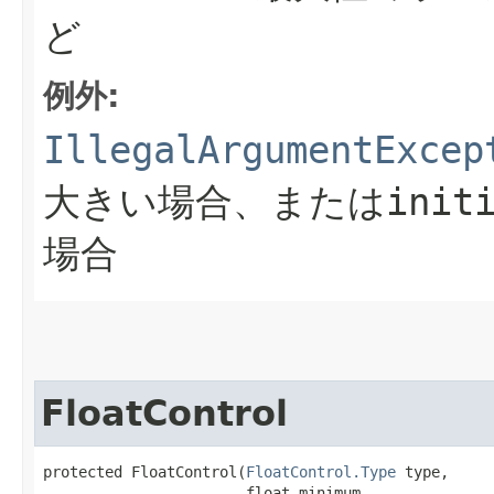
ど
例外:
IllegalArgumentExcep
大きい場合、または
init
場合
FloatControl
protected FloatControl​(
FloatControl.Type
 type,

                       float minimum,
