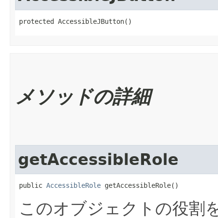
protected AccessibleJButton()
メソッドの詳細
getAccessibleRole
public 
AccessibleRole
 getAccessibleRole()
このオブジェクトの役割