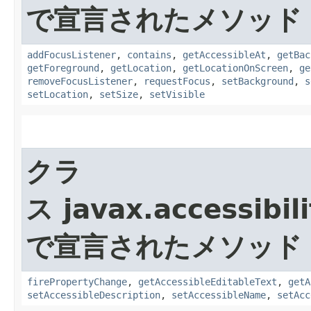
で宣言されたメソッド
addFocusListener
,
contains
,
getAccessibleAt
,
getBac
getForeground
,
getLocation
,
getLocationOnScreen
,
ge
removeFocusListener
,
requestFocus
,
setBackground
,
s
setLocation
,
setSize
,
setVisible
クラ
ス javax.accessibili
で宣言されたメソッド
firePropertyChange
,
getAccessibleEditableText
,
getA
setAccessibleDescription
,
setAccessibleName
,
setAcc