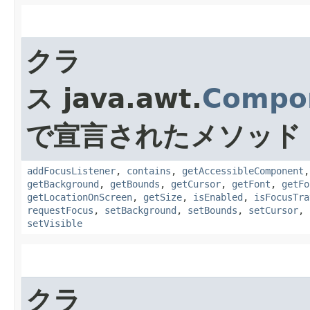
クラ
ス java.awt.
Compo
で宣言されたメソッド
addFocusListener
,
contains
,
getAccessibleComponent
getBackground
,
getBounds
,
getCursor
,
getFont
,
getFo
getLocationOnScreen
,
getSize
,
isEnabled
,
isFocusTra
requestFocus
,
setBackground
,
setBounds
,
setCursor
,
setVisible
クラ