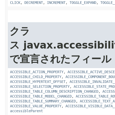
CLICK
,
DECREMENT
,
INCREMENT
,
TOGGLE_EXPAND
,
TOGGLE_
クラ
ス javax.accessibili
で宣言されたフィール
ACCESSIBLE_ACTION_PROPERTY
,
ACCESSIBLE_ACTIVE_DESCE
ACCESSIBLE_CHILD_PROPERTY
,
ACCESSIBLE_COMPONENT_BOU
ACCESSIBLE_HYPERTEXT_OFFSET
,
ACCESSIBLE_INVALIDATE_
ACCESSIBLE_SELECTION_PROPERTY
,
ACCESSIBLE_STATE_PRO
ACCESSIBLE_TABLE_COLUMN_DESCRIPTION_CHANGED
,
ACCESS
ACCESSIBLE_TABLE_MODEL_CHANGED
,
ACCESSIBLE_TABLE_RO
ACCESSIBLE_TABLE_SUMMARY_CHANGED
,
ACCESSIBLE_TEXT_A
ACCESSIBLE_VALUE_PROPERTY
,
ACCESSIBLE_VISIBLE_DATA_
accessibleParent