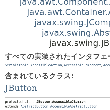
java.awt.Component
java.awt.Container
javax.swing.JCom
javax.swing.Abs
javax.swing.JB
すべての実装されたインタフェ
Serializable
,
AccessibleAction
,
AccessibleComponent
,
Acc
含まれているクラス:
JButton
protected class 
JButton.AccessibleJButton
extends 
AbstractButton.AccessibleAbstractButton