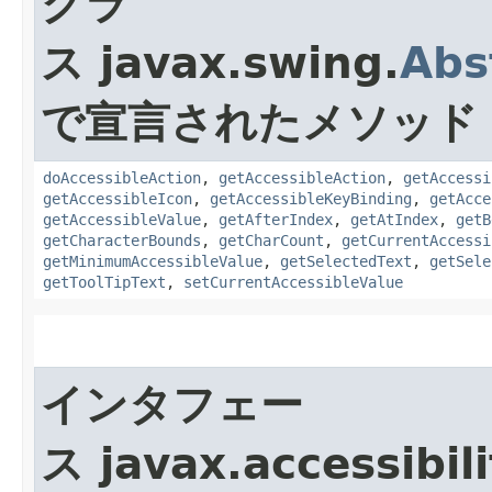
クラ
ス javax.swing.
Abs
で宣言されたメソッド
doAccessibleAction
,
getAccessibleAction
,
getAccessi
getAccessibleIcon
,
getAccessibleKeyBinding
,
getAcce
getAccessibleValue
,
getAfterIndex
,
getAtIndex
,
getB
getCharacterBounds
,
getCharCount
,
getCurrentAccessi
getMinimumAccessibleValue
,
getSelectedText
,
getSele
getToolTipText
,
setCurrentAccessibleValue
インタフェー
ス javax.accessibili