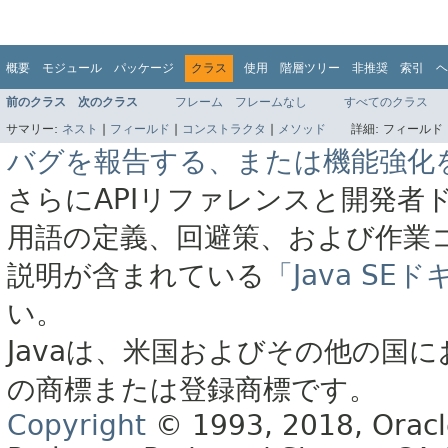
概要
モジュール
パッケージ
クラス
使用
階層ツリー
非推奨
索引
ヘ
前のクラス
次のクラス
フレーム
フレームなし
すべてのクラス
サマリー:
ネスト
|
フィールド
|
コンストラクタ
|
メソッド
詳細:
フィールド 
バグを報告する、または機能強化
さらにAPIリファレンスと開発者
用語の定義、回避策、および作業
説明が含まれている
「Java S
い。
Javaは、米国およびその他の国に
の商標または登録商標です。
Copyright
© 1993, 2018, Oracle 