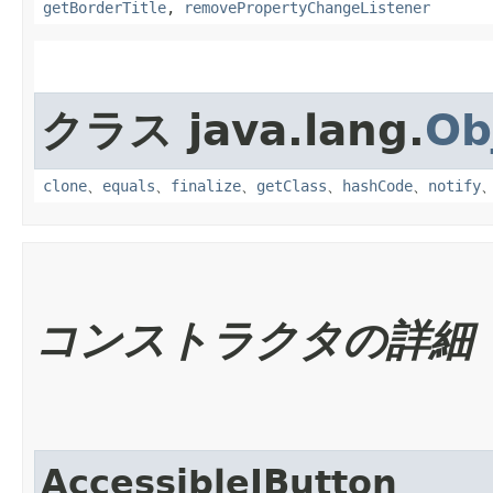
getBorderTitle
,
removePropertyChangeListener
クラス java.lang.
Ob
clone
、
equals
、
finalize
、
getClass
、
hashCode
、
notify
コンストラクタの詳細
AccessibleJButton