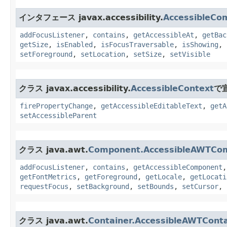
インタフェース javax.accessibility.
AccessibleCo
addFocusListener
,
contains
,
getAccessibleAt
,
getBac
getSize
,
isEnabled
,
isFocusTraversable
,
isShowing
,
setForeground
,
setLocation
,
setSize
,
setVisible
クラス javax.accessibility.
AccessibleContext
で
firePropertyChange
,
getAccessibleEditableText
,
getA
setAccessibleParent
クラス java.awt.
Component.AccessibleAWTCo
addFocusListener
,
contains
,
getAccessibleComponent
getFontMetrics
,
getForeground
,
getLocale
,
getLocati
requestFocus
,
setBackground
,
setBounds
,
setCursor
,
クラス java.awt.
Container.AccessibleAWTConta