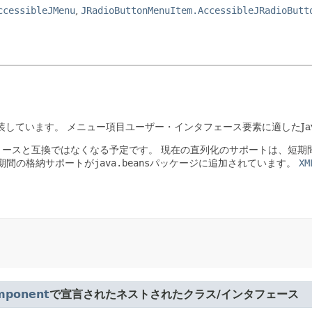
ccessibleJMenu
,
JRadioButtonMenuItem.AccessibleJRadioButt
装しています。
メニュー項目ユーザー・インタフェース要素に適したJava Ac
リースと互換ではなくなる予定です。
現在の直列化のサポートは、短期間
の長期間の格納サポートが
java.beans
パッケージに追加されています。
XM
mponent
で宣言されたネストされたクラス/インタフェース