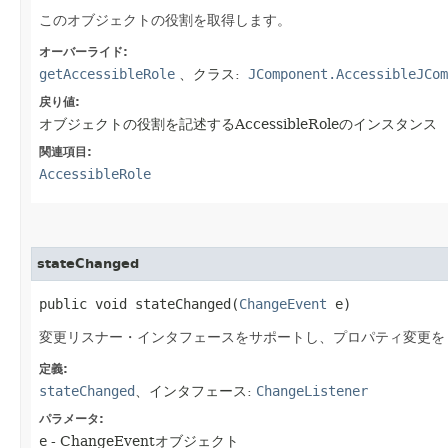
このオブジェクトの役割を取得します。
オーバーライド:
getAccessibleRole
、クラス:
JComponent.AccessibleJCom
戻り値:
オブジェクトの役割を記述するAccessibleRoleのインスタンス
関連項目:
AccessibleRole
stateChanged
public void stateChanged​(
ChangeEvent
 e)
変更リスナー・インタフェースをサポートし、プロパティ変更を
定義:
stateChanged
、インタフェース:
ChangeListener
パラメータ:
e
- ChangeEventオブジェクト