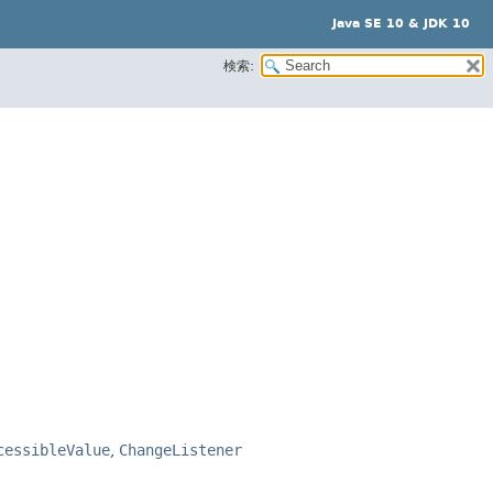
Java SE 10 & JDK 10
検索:
cessibleValue
,
ChangeListener