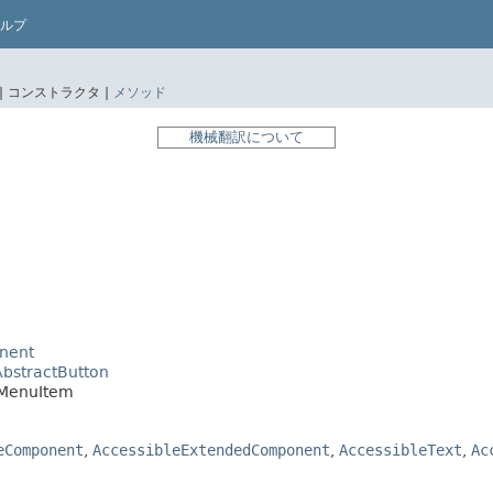
ルプ
|
コンストラクタ |
メソッド
機械翻訳について
nent
AbstractButton
JMenuItem
eComponent
,
AccessibleExtendedComponent
,
AccessibleText
,
Ac