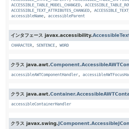
ACCESSIBLE_TABLE_MODEL_CHANGED
,
ACCESSIBLE_TABLE_RO
ACCESSIBLE_TEXT_ATTRIBUTES_CHANGED
,
ACCESSIBLE_TEXT
accessibleName
,
accessibleParent
インタフェース javax.accessibility.
AccessibleTex
CHARACTER
,
SENTENCE
,
WORD
クラス java.awt.
Component.AccessibleAWTCo
accessibleAWTComponentHandler
,
accessibleAWTFocusHa
クラス java.awt.
Container.AccessibleAWTConta
accessibleContainerHandler
クラス javax.swing.
JComponent.AccessibleJCo