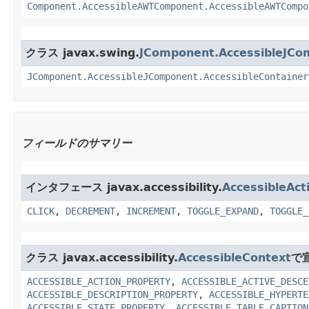
Component.AccessibleAWTComponent.AccessibleAWTCompo
クラス javax.swing.
JComponent.AccessibleJCo
JComponent.AccessibleJComponent.AccessibleContainer
フィールドのサマリー
インタフェース javax.accessibility.
AccessibleAct
CLICK
,
DECREMENT
,
INCREMENT
,
TOGGLE_EXPAND
,
TOGGLE_
クラス javax.accessibility.
AccessibleContext
で
ACCESSIBLE_ACTION_PROPERTY
,
ACCESSIBLE_ACTIVE_DESCE
ACCESSIBLE_DESCRIPTION_PROPERTY
,
ACCESSIBLE_HYPERTE
ACCESSIBLE_STATE_PROPERTY
,
ACCESSIBLE_TABLE_CAPTION