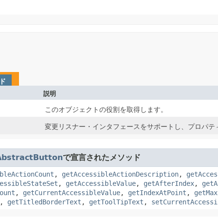
ド
説明
このオブジェクトの役割を取得します。
変更リスナー・インタフェースをサポートし、プロパテ
AbstractButton
で宣言されたメソッド
bleActionCount
,
getAccessibleActionDescription
,
getAcces
essibleStateSet
,
getAccessibleValue
,
getAfterIndex
,
getA
ount
,
getCurrentAccessibleValue
,
getIndexAtPoint
,
getMax
,
getTitledBorderText
,
getToolTipText
,
setCurrentAccessi