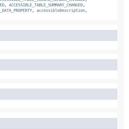
ED
,
ACCESSIBLE_TABLE_SUMMARY_CHANGED
,
_DATA_PROPERTY
,
accessibleDescription
,