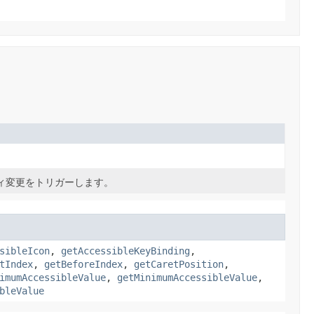
ィ変更をトリガーします。
sibleIcon
,
getAccessibleKeyBinding
,
tIndex
,
getBeforeIndex
,
getCaretPosition
,
imumAccessibleValue
,
getMinimumAccessibleValue
,
bleValue