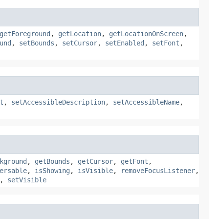
getForeground
,
getLocation
,
getLocationOnScreen
,
und
,
setBounds
,
setCursor
,
setEnabled
,
setFont
,
t
,
setAccessibleDescription
,
setAccessibleName
,
kground
,
getBounds
,
getCursor
,
getFont
,
ersable
,
isShowing
,
isVisible
,
removeFocusListener
,
,
setVisible