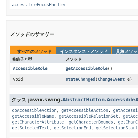
accessibleFocusHandler
メソッドのサマリー
すべてのメソッド
インスタンス・メソッド
具象メソッ
修飾子と型
メソッド
AccessibleRole
getAccessibleRole
()
void
stateChanged
​(
ChangeEvent
e)
クラス javax.swing.
AbstractButton.Accessible
doAccessibleAction
,
getAccessibleAction
,
getAccessi
getAccessibleName
,
getAccessibleRelationSet
,
getAcc
getCharacterAttribute
,
getCharacterBounds
,
getCharC
getSelectedText
,
getSelectionEnd
,
getSelectionStart