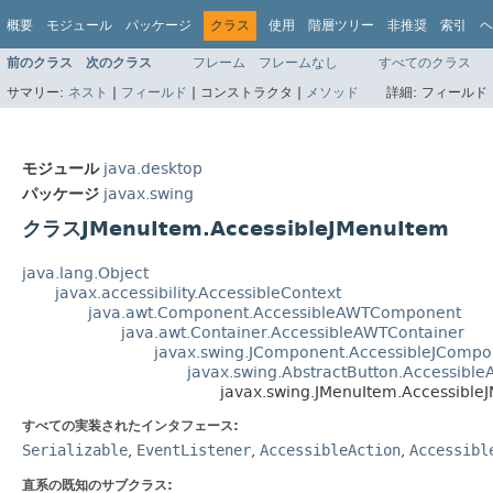
概要
モジュール
パッケージ
クラス
使用
階層ツリー
非推奨
索引
ヘ
前のクラス
次のクラス
フレーム
フレームなし
すべてのクラス
サマリー:
ネスト
|
フィールド
|
コンストラクタ |
メソッド
詳細:
フィールド 
モジュール
java.desktop
パッケージ
javax.swing
クラスJMenuItem.AccessibleJMenuItem
java.lang.Object
javax.accessibility.AccessibleContext
java.awt.Component.AccessibleAWTComponent
java.awt.Container.AccessibleAWTContainer
javax.swing.JComponent.AccessibleJCompo
javax.swing.AbstractButton.Accessible
javax.swing.JMenuItem.Accessible
すべての実装されたインタフェース:
Serializable
,
EventListener
,
AccessibleAction
,
Accessibl
直系の既知のサブクラス: