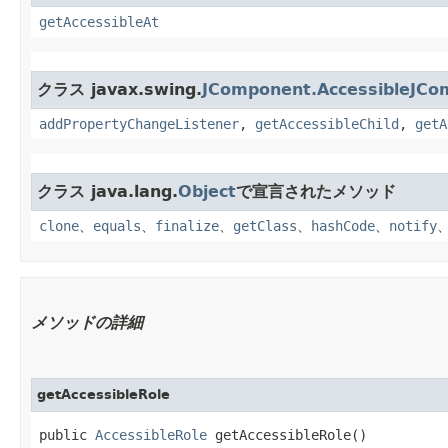
getAccessibleAt
クラス javax.swing.
JComponent.AccessibleJCo
addPropertyChangeListener
,
getAccessibleChild
,
getA
クラス java.lang.
Object
で宣言されたメソッド
clone
、
equals
、
finalize
、
getClass
、
hashCode
、
notify
メソッドの詳細
getAccessibleRole
public 
AccessibleRole
 getAccessibleRole()