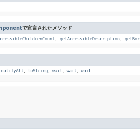
mponent
で宣言されたメソッド
ccessibleChildrenCount
,
getAccessibleDescription
,
getBor
、
notifyAll
、
toString
、
wait
、
wait
、
wait