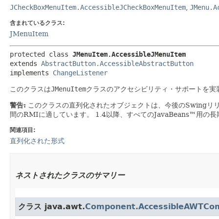
JCheckBoxMenuItem.AccessibleJCheckBoxMenuItem
,
JMenu.A
含まれているクラス:
JMenuItem
protected class 
JMenuItem.AccessibleJMenuItem
extends 
AbstractButton.AccessibleAbstractButton
implements 
ChangeListener
このクラスは
JMenuItem
クラスのアクセシビリティ・サポートを実
警告:
このクラスの直列化されたオブジェクトは、今後のSwingリ
間のRMIに適しています。
1.4以降、すべてのJavaBeans™用
関連項目:
直列化された形式
ネストされたクラスのサマリー
クラス java.awt.
Component.AccessibleAWTCo