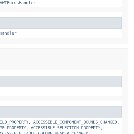
AWTFocusHandler
Handler
ILD_PROPERTY
,
ACCESSIBLE_COMPONENT_BOUNDS_CHANGED
,
ME_PROPERTY
,
ACCESSIBLE_SELECTION_PROPERTY
,
CCESSIBLE_TABLE_COLUMN_HEADER_CHANGED
,