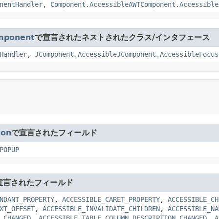
nentHandler
,
Component.AccessibleAWTComponent.Accessible
mponent
で宣言されたネストされたクラス/インタフェース
Handler
,
JComponent.AccessibleJComponent.AccessibleFocus
ion
で宣言されたフィールド
POPUP
宣言されたフィールド
NDANT_PROPERTY
,
ACCESSIBLE_CARET_PROPERTY
,
ACCESSIBLE_CH
XT_OFFSET
,
ACCESSIBLE_INVALIDATE_CHILDREN
,
ACCESSIBLE_NA
_CHANGED
,
ACCESSIBLE_TABLE_COLUMN_DESCRIPTION_CHANGED
,
A