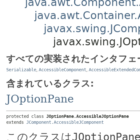
java.awt.Component
java.awt.Container
javax.swing.JCom
javax.swing.JOp
すべての実装されたインタフェ
Serializable
,
AccessibleComponent
,
AccessibleExtendedCo
含まれているクラス:
JOptionPane
protected class 
JOptionPane.AccessibleJOptionPane
extends 
JComponent.AccessibleJComponent
このクラスは
JOptionPan