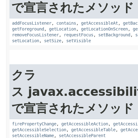
で宣言されたメソッド
addFocusListener
,
contains
,
getAccessibleAt
,
getBac
getForeground
,
getLocation
,
getLocationOnScreen
,
ge
removeFocusListener
,
requestFocus
,
setBackground
,
s
setLocation
,
setSize
,
setVisible
クラ
ス javax.accessibili
で宣言されたメソッド
firePropertyChange
,
getAccessibleAction
,
getAccessi
getAccessibleSelection
,
getAccessibleTable
,
getAcce
setAccessibleName
,
setAccessibleParent