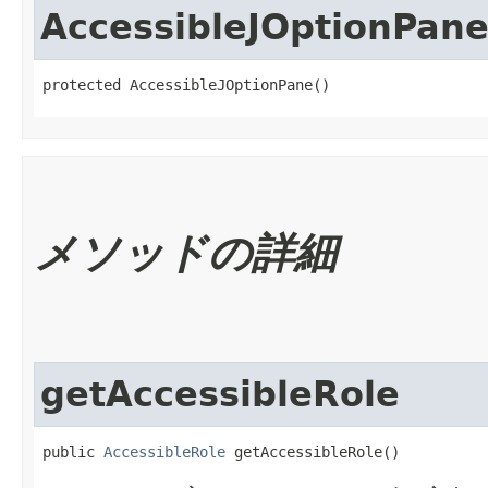
AccessibleJOptionPan
protected AccessibleJOptionPane()
メソッドの詳細
getAccessibleRole
public 
AccessibleRole
 getAccessibleRole()