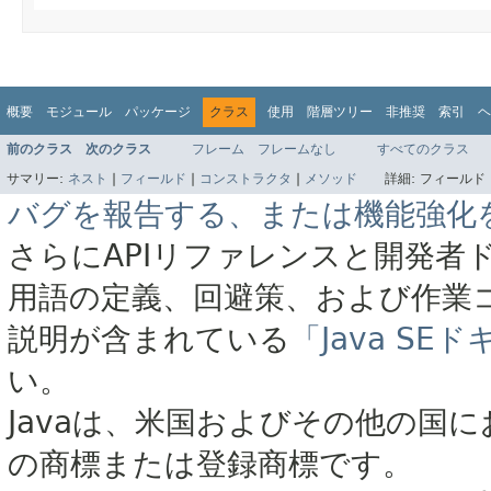
概要
モジュール
パッケージ
クラス
使用
階層ツリー
非推奨
索引
ヘ
前のクラス
次のクラス
フレーム
フレームなし
すべてのクラス
サマリー:
ネスト
|
フィールド
|
コンストラクタ
|
メソッド
詳細:
フィールド 
バグを報告する、または機能強化
さらにAPIリファレンスと開発者
用語の定義、回避策、および作業
説明が含まれている
「Java S
い。
Javaは、米国およびその他の国に
の商標または登録商標です。