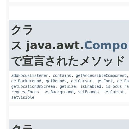
クラ
ス java.awt.
Compo
で宣言されたメソッド
addFocusListener
,
contains
,
getAccessibleComponent
getBackground
,
getBounds
,
getCursor
,
getFont
,
getFo
getLocationOnScreen
,
getSize
,
isEnabled
,
isFocusTra
requestFocus
,
setBackground
,
setBounds
,
setCursor
,
setVisible