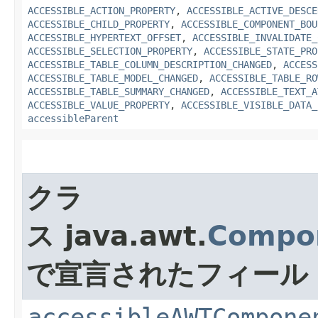
ACCESSIBLE_ACTION_PROPERTY
,
ACCESSIBLE_ACTIVE_DESCE
ACCESSIBLE_CHILD_PROPERTY
,
ACCESSIBLE_COMPONENT_BOU
ACCESSIBLE_HYPERTEXT_OFFSET
,
ACCESSIBLE_INVALIDATE_
ACCESSIBLE_SELECTION_PROPERTY
,
ACCESSIBLE_STATE_PRO
ACCESSIBLE_TABLE_COLUMN_DESCRIPTION_CHANGED
,
ACCESS
ACCESSIBLE_TABLE_MODEL_CHANGED
,
ACCESSIBLE_TABLE_RO
ACCESSIBLE_TABLE_SUMMARY_CHANGED
,
ACCESSIBLE_TEXT_A
ACCESSIBLE_VALUE_PROPERTY
,
ACCESSIBLE_VISIBLE_DATA_
accessibleParent
クラ
ス java.awt.
Compo
で宣言されたフィール