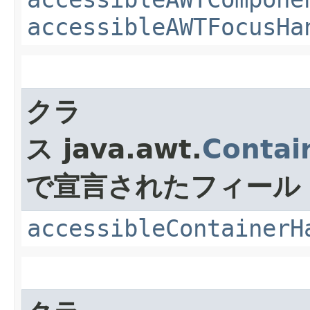
accessibleAWTCompone
accessibleAWTFocusHa
クラ
ス java.awt.
Contai
で宣言されたフィール
accessibleContainerH