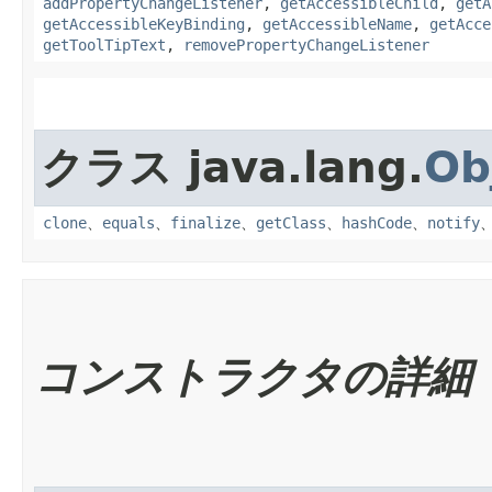
addPropertyChangeListener
,
getAccessibleChild
,
getA
getAccessibleKeyBinding
,
getAccessibleName
,
getAcce
getToolTipText
,
removePropertyChangeListener
クラス java.lang.
Ob
clone
、
equals
、
finalize
、
getClass
、
hashCode
、
notify
コンストラクタの詳細