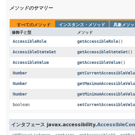
メソッドのサマリー
すべてのメソッド
インスタンス・メソッド
具象メソッ
修飾子と型
メソッド
AccessibleRole
getAccessibleRole
()
AccessibleStateSet
getAccessibleStateSet
()
AccessibleValue
getAccessibleValue
()
Number
getCurrentAccessibleValu
Number
getMaximumAccessibleValu
Number
getMinimumAccessibleValu
boolean
setCurrentAccessibleValu
インタフェース javax.accessibility.
AccessibleCo