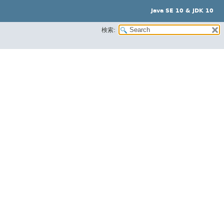
Java SE 10 & JDK 10
検索: