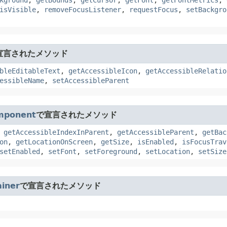
kground
,
getBounds
,
getCursor
,
getFont
,
getFontMetrics
,
isVisible
,
removeFocusListener
,
requestFocus
,
setBackgro
宣言されたメソッド
bleEditableText
,
getAccessibleIcon
,
getAccessibleRelatio
essibleName
,
setAccessibleParent
mponent
で宣言されたメソッド
,
getAccessibleIndexInParent
,
getAccessibleParent
,
getBac
on
,
getLocationOnScreen
,
getSize
,
isEnabled
,
isFocusTrav
setEnabled
,
setFont
,
setForeground
,
setLocation
,
setSize
iner
で宣言されたメソッド