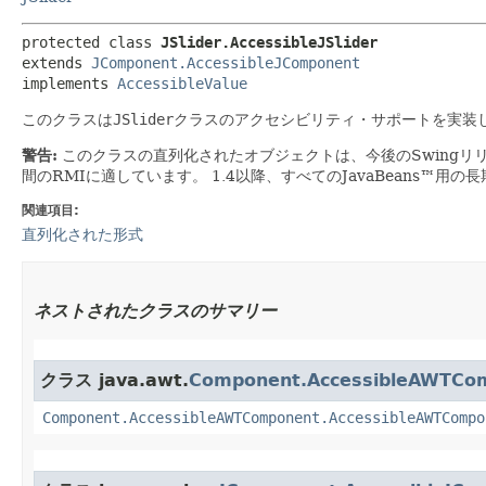
protected class 
JSlider.AccessibleJSlider
extends 
JComponent.AccessibleJComponent
implements 
AccessibleValue
このクラスは
JSlider
クラスのアクセシビリティ・サポートを実装
警告:
このクラスの直列化されたオブジェクトは、今後のSwingリ
間のRMIに適しています。
1.4以降、すべてのJavaBeans™用
関連項目:
直列化された形式
ネストされたクラスのサマリー
クラス java.awt.
Component.AccessibleAWTCo
Component.AccessibleAWTComponent.AccessibleAWTCompo