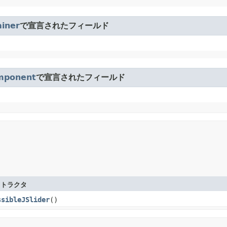
iner
で宣言されたフィールド
mponent
で宣言されたフィールド
ストラクタ
ssibleJSlider
()