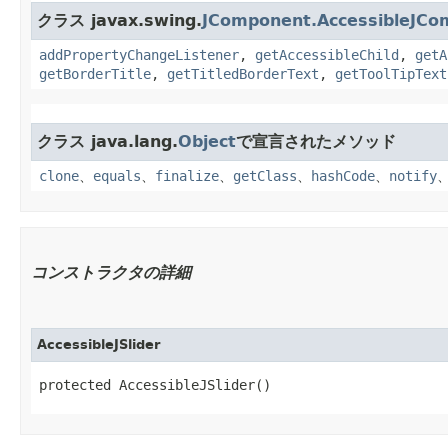
クラス javax.swing.
JComponent.AccessibleJCo
addPropertyChangeListener
,
getAccessibleChild
,
getA
getBorderTitle
,
getTitledBorderText
,
getToolTipText
クラス java.lang.
Object
で宣言されたメソッド
clone
、
equals
、
finalize
、
getClass
、
hashCode
、
notify
コンストラクタの詳細
AccessibleJSlider
protected AccessibleJSlider()