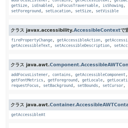
addFocusListener
,
contains
,
getAccessibleAt
,
getBac
getSize
,
isEnabled
,
isFocusTraversable
,
isShowing
,
setForeground
,
setLocation
,
setSize
,
setVisible
クラス javax.accessibility.
AccessibleContext
で
firePropertyChange
,
getAccessibleAction
,
getAccessi
getAccessibleText
,
setAccessibleDescription
,
setAcc
クラス java.awt.
Component.AccessibleAWTCo
addFocusListener
,
contains
,
getAccessibleComponent
getFontMetrics
,
getForeground
,
getLocale
,
getLocati
requestFocus
,
setBackground
,
setBounds
,
setCursor
,
クラス java.awt.
Container.AccessibleAWTConta
getAccessibleAt