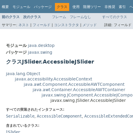
概要
モジュール
パッケージ
クラス
使用
階層ツリー
非推奨
索引
ヘ
前のクラス
次のクラス
フレーム
フレームなし
すべてのクラス
サマリー:
ネスト
|
フィールド
|
コンストラクタ
|
メソッド
詳細:
フィールド 
モジュール
java.desktop
パッケージ
javax.swing
クラスJSlider.AccessibleJSlider
java.lang.Object
javax.accessibility.AccessibleContext
java.awt.Component.AccessibleAWTComponent
java.awt.Container.AccessibleAWTContainer
javax.swing.JComponent.AccessibleJCompo
javax.swing.JSlider.AccessibleJSlider
すべての実装されたインタフェース:
Serializable
,
AccessibleComponent
,
AccessibleExtendedCo
含まれているクラス:
JSlider