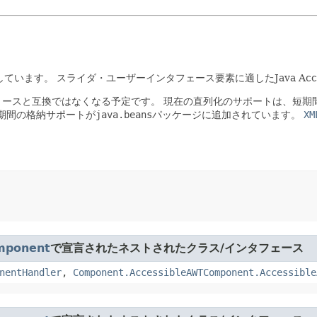
しています。
スライダ・ユーザーインタフェース要素に適したJava Access
リースと互換ではなくなる予定です。
現在の直列化のサポートは、短期間
の長期間の格納サポートが
java.beans
パッケージに追加されています。
XM
mponent
で宣言されたネストされたクラス/インタフェース
nentHandler
,
Component.AccessibleAWTComponent.Accessible