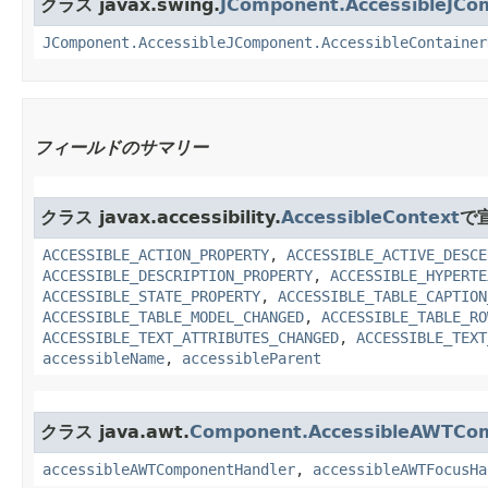
クラス javax.swing.
JComponent.AccessibleJCo
JComponent.AccessibleJComponent.AccessibleContainer
フィールドのサマリー
クラス javax.accessibility.
AccessibleContext
で
ACCESSIBLE_ACTION_PROPERTY
,
ACCESSIBLE_ACTIVE_DESCE
ACCESSIBLE_DESCRIPTION_PROPERTY
,
ACCESSIBLE_HYPERTE
ACCESSIBLE_STATE_PROPERTY
,
ACCESSIBLE_TABLE_CAPTION
ACCESSIBLE_TABLE_MODEL_CHANGED
,
ACCESSIBLE_TABLE_RO
ACCESSIBLE_TEXT_ATTRIBUTES_CHANGED
,
ACCESSIBLE_TEXT
accessibleName
,
accessibleParent
クラス java.awt.
Component.AccessibleAWTCo
accessibleAWTComponentHandler
,
accessibleAWTFocusHa