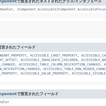
mponent
で宣言されたネストされたクラス/インタフェース
Handler
,
JComponent.AccessibleJComponent.AccessibleFocus
宣言されたフィールド
NDANT_PROPERTY
,
ACCESSIBLE_CARET_PROPERTY
,
ACCESSIBLE_CH
XT_OFFSET
,
ACCESSIBLE_INVALIDATE_CHILDREN
,
ACCESSIBLE_NA
_CHANGED
,
ACCESSIBLE_TABLE_COLUMN_DESCRIPTION_CHANGED
,
A
W_DESCRIPTION_CHANGED
,
ACCESSIBLE_TABLE_ROW_HEADER_CHANG
_PROPERTY
,
ACCESSIBLE_VALUE_PROPERTY
,
ACCESSIBLE_VISIBLE
mponent
で宣言されたフィールド
ndler