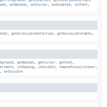
getForeground
,
getLocation
,
getLocationOnScreen
,
und
,
setBounds
,
setCursor
,
setEnabled
,
setFont
,
nSet
,
getAccessibleSelection
,
getAccessibleTable
,
kground
,
getBounds
,
getCursor
,
getFont
,
ersable
,
isShowing
,
isVisible
,
removeFocusListener
,
,
setVisible