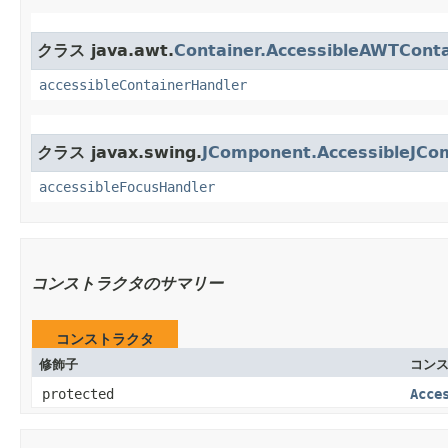
クラス java.awt.
Container.AccessibleAWTConta
accessibleContainerHandler
クラス javax.swing.
JComponent.AccessibleJCo
accessibleFocusHandler
コンストラクタのサマリー
コンストラクタ
修飾子
コン
protected
Acce