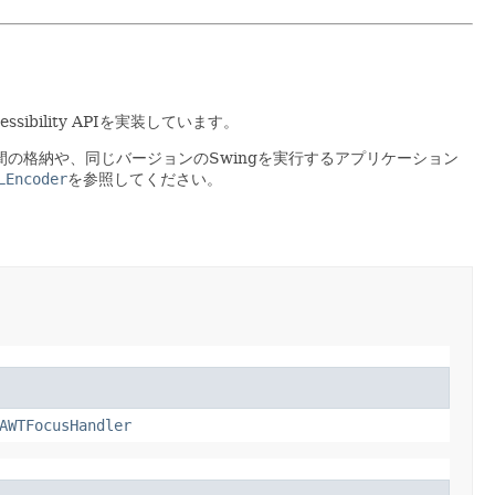
ibility APIを実装しています。
の格納や、同じバージョンのSwingを実行するアプリケーション
LEncoder
を参照してください。
AWTFocusHandler