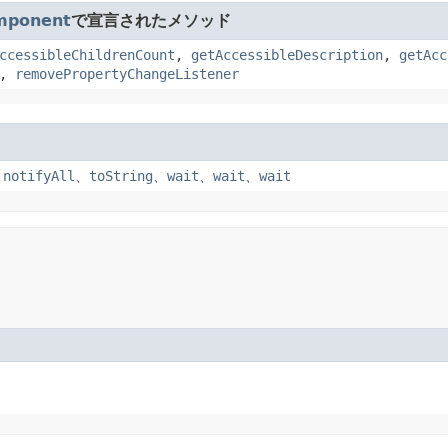
mponent
で宣言されたメソッド
ccessibleChildrenCount
,
getAccessibleDescription
,
getAcc
,
removePropertyChangeListener
、
notifyAll
、
toString
、
wait
、
wait
、
wait