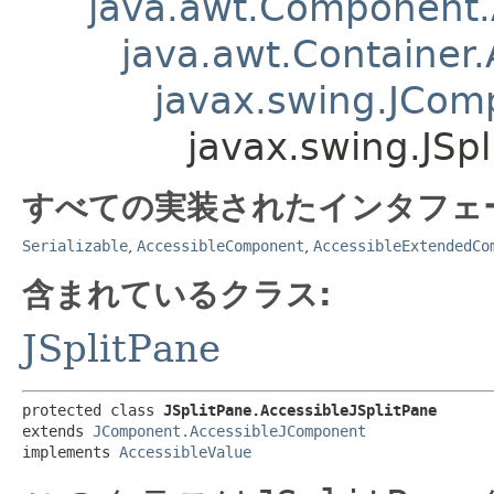
java.awt.Component
java.awt.Container
javax.swing.JCom
javax.swing.JSpl
すべての実装されたインタフェ
Serializable
,
AccessibleComponent
,
AccessibleExtendedCo
含まれているクラス:
JSplitPane
protected class 
JSplitPane.AccessibleJSplitPane
extends 
JComponent.AccessibleJComponent
implements 
AccessibleValue