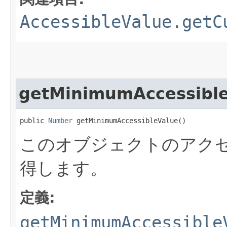
AccessibleValue.getC
getMinimumAccessibl
public 
Number
 getMinimumAccessibleValue()
このオブジェクトのアク
得します。
定義:
getMinimumAccessible