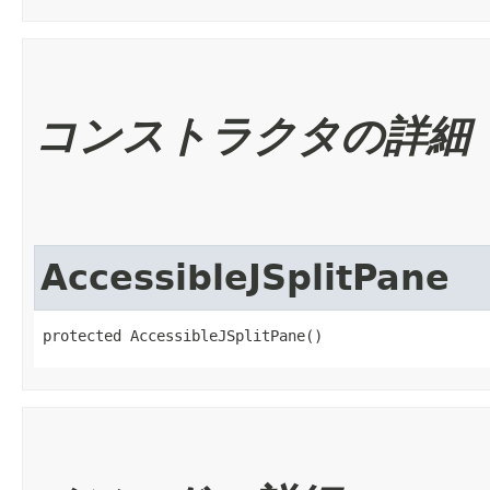
コンストラクタの詳細
AccessibleJSplitPane
protected AccessibleJSplitPane()