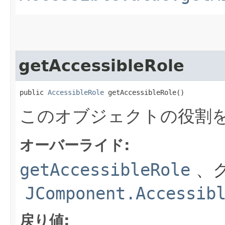
getAccessibleRole
public 
AccessibleRole
 getAccessibleRole()
このオブジェクトの役割
オーバーライド:
getAccessibleRole
、ク
JComponent.Accessib
戻り値: