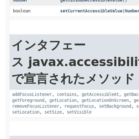
Number
getMinimumAccessibleValue
()
boolean
setCurrentAccessibleValue
​(
Numbe
インタフェー
ス javax.accessibili
で宣言されたメソッド
addFocusListener
,
contains
,
getAccessibleAt
,
getBac
getForeground
,
getLocation
,
getLocationOnScreen
,
ge
removeFocusListener
,
requestFocus
,
setBackground
,
s
setLocation
,
setSize
,
setVisible