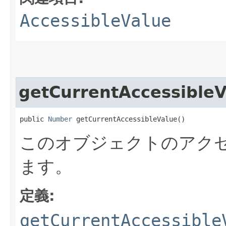
AccessibleValue
getCurrentAccessibleV
public 
Number
 getCurrentAccessibleValue()
このオブジェクトのアク
ます。
定義:
getCurrentAccessible