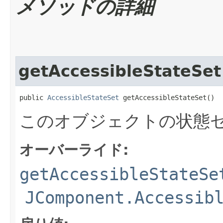
メソッドの詳細
getAccessibleStateSet
public 
AccessibleStateSet
 getAccessibleStateSet()
このオブジェクトの状態
オーバーライド:
getAccessibleStateSe
JComponent.Accessib