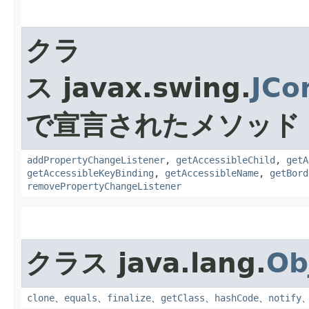
クラ
ス javax.swing.
JCo
で宣言されたメソッド
addPropertyChangeListener
,
getAccessibleChild
,
getA
getAccessibleKeyBinding
,
getAccessibleName
,
getBord
removePropertyChangeListener
クラス java.lang.
Ob
clone
、
equals
、
finalize
、
getClass
、
hashCode
、
notify