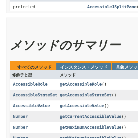
protected
AccessibleJSplitPane
メソッドのサマリー
すべてのメソッド
インスタンス・メソッド
具象メソッ
修飾子と型
メソッド
AccessibleRole
getAccessibleRole
()
AccessibleStateSet
getAccessibleStateSet
()
AccessibleValue
getAccessibleValue
()
Number
getCurrentAccessibleValue
()
Number
getMaximumAccessibleValue
()