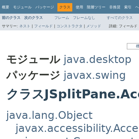
概要
モジュール
パッケージ
クラス
使用
階層ツリー
非推奨
索引
ヘ
前のクラス
次のクラス
フレーム
フレームなし
すべてのクラス
サマリー:
ネスト
|
フィールド
|
コンストラクタ
|
メソッド
詳細:
フィールド 
モジュール
java.desktop
パッケージ
javax.swing
クラスJSplitPane.Acc
java.lang.Object
javax.accessibility.Acc