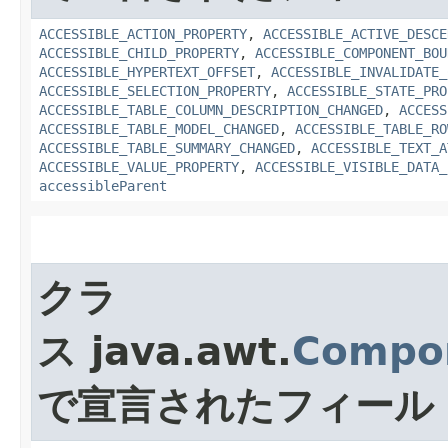
ACCESSIBLE_ACTION_PROPERTY
,
ACCESSIBLE_ACTIVE_DESCE
ACCESSIBLE_CHILD_PROPERTY
,
ACCESSIBLE_COMPONENT_BOU
ACCESSIBLE_HYPERTEXT_OFFSET
,
ACCESSIBLE_INVALIDATE_
ACCESSIBLE_SELECTION_PROPERTY
,
ACCESSIBLE_STATE_PRO
ACCESSIBLE_TABLE_COLUMN_DESCRIPTION_CHANGED
,
ACCESS
ACCESSIBLE_TABLE_MODEL_CHANGED
,
ACCESSIBLE_TABLE_RO
ACCESSIBLE_TABLE_SUMMARY_CHANGED
,
ACCESSIBLE_TEXT_A
ACCESSIBLE_VALUE_PROPERTY
,
ACCESSIBLE_VISIBLE_DATA_
accessibleParent
クラ
ス java.awt.
Compo
で宣言されたフィール