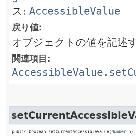
ス:
AccessibleValue
戻り値:
オブジェクトの値を記述する
関連項目:
AccessibleValue.setC
setCurrentAccessibleV
public boolean setCurrentAccessibleValue​(
Number
 n)