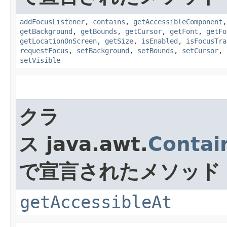
addFocusListener
,
contains
,
getAccessibleComponent
getBackground
,
getBounds
,
getCursor
,
getFont
,
getFo
getLocationOnScreen
,
getSize
,
isEnabled
,
isFocusTra
requestFocus
,
setBackground
,
setBounds
,
setCursor
,
setVisible
クラ
ス java.awt.
Contai
で宣言されたメソッド
getAccessibleAt