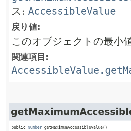
ス:
AccessibleValue
戻り値:
このオブジェクトの最小
関連項目:
AccessibleValue.getM
getMaximumAccessibl
public 
Number
 getMaximumAccessibleValue()