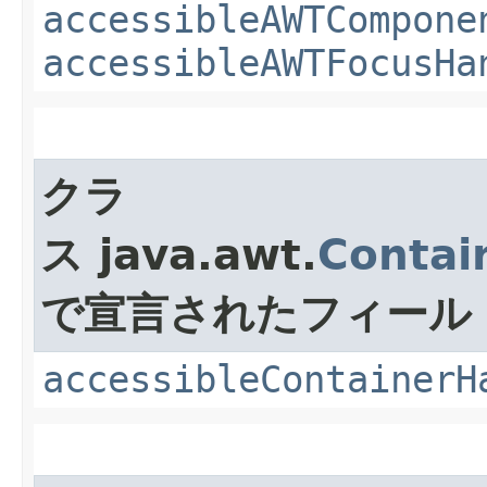
accessibleAWTCompone
accessibleAWTFocusHa
クラ
ス java.awt.
Contai
で宣言されたフィール
accessibleContainerH