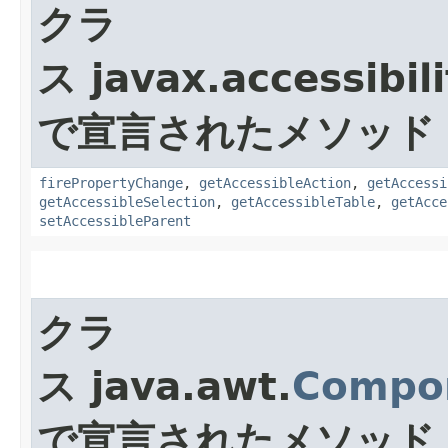
クラ
ス javax.accessibili
で宣言されたメソッド
firePropertyChange
,
getAccessibleAction
,
getAccessi
getAccessibleSelection
,
getAccessibleTable
,
getAcce
setAccessibleParent
クラ
ス java.awt.
Compo
で宣言されたメソッド